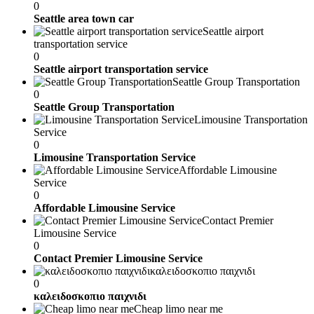
0
Seattle area town car
Seattle airport
transportation service
0
Seattle airport transportation service
Seattle Group Transportation
0
Seattle Group Transportation
Limousine Transportation
Service
0
Limousine Transportation Service
Affordable Limousine
Service
0
Affordable Limousine Service
Contact Premier
Limousine Service
0
Contact Premier Limousine Service
καλειδοσκοπιο παιχνιδι
0
καλειδοσκοπιο παιχνιδι
Cheap limo near me