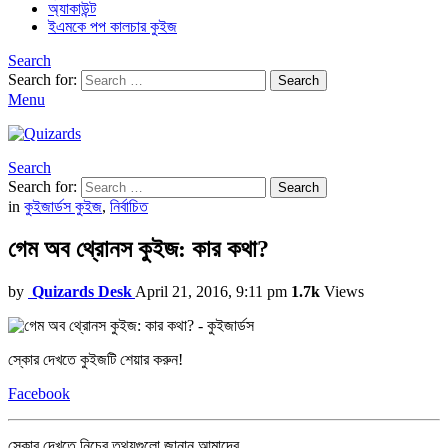
অ্যাকাউন্ট
ইএমকে পপ কালচার কুইজ
Search
Search for:
Search
Menu
Search
Search for:
Search
in
কুইজার্ডস কুইজ
,
নির্বাচিত
গেম অব থ্রোনস কুইজ: কার কথা?
by
Quizards Desk
April 21, 2016, 9:11 pm
1.7k
Views
স্কোর দেখতে কুইজটি শেয়ার করুন!
Facebook
স্কোর দেখতে নিচের তথ্যগুলো জানান আমাদের