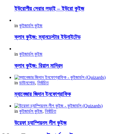
ইউরোপীয় সেরার লড়াই – ইউরো কুইজ
in
কুইজার্ডস কুইজ
ক্লাব কুইজ: ম্যানচেস্টার ইউনাইটেড
in
কুইজার্ডস কুইজ
ক্লাব কুইজ: রিয়াল মাদ্রিদ
in
ডাউনলোড
,
নির্বাচিত
ম্যানেজার জিদান ইনফোগ্রাফিক
in
কুইজার্ডস কুইজ
,
নির্বাচিত
উয়েফা চ্যাম্পিয়নস লীগ কুইজ