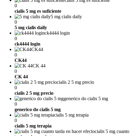
cialis 5 mg es suficiente
0
cialis 5 mg es suficiente
5 mg cialis daily
0
5 mg cialis daily
ck4444 login
0
ck4444 login
CK44
0
CK44
CK 44
0
CK 44
cialis 2 5 mg precio
0
cialis 2 5 mg precio
generico do cialis 5 mg
0
generico do cialis 5 mg
cialis 5 mg terapia
0
cialis 5 mg terapia
cialis 5 mg cuanto