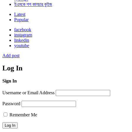
ইএমকে পপ কালচার কুইজ
Latest
Popular
facebook
instagram
linkedin
youtube
Add post
Log In
Sign In
Username or Email Address
Password
Remember Me