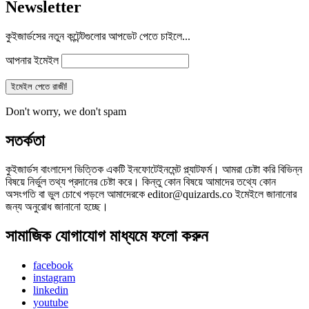
Newsletter
কুইজার্ডসের নতুন কন্টেন্টগুলোর আপডেট পেতে চাইলে...
আপনার ইমেইল
Don't worry, we don't spam
সতর্কতা
কুইজার্ডস বাংলাদেশ ভিত্তিক একটি ইনফোটেইনমেন্ট প্ল্যাটফর্ম। আমরা চেষ্টা করি বিভিন্ন
বিষয়ে নির্ভুল তথ্য প্রদানের চেষ্টা করে। কিন্তু কোন বিষয়ে আমাদের তথ্যে কোন
অসংগতি বা ভুল চোখে পড়লে আমাদেরকে editor@quizards.co ইমেইলে জানানোর
জন্য অনুরোধ জানানো হচ্ছে।
সামাজিক যোগাযোগ মাধ্যমে ফলো করুন
facebook
instagram
linkedin
youtube