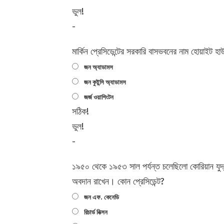
ভুল!
-
মার্কিন প্রেসিডেন্টের সরকারি বাসভবনের নাম হোয়াইট হা
জন অ্যাডামস
জন কুইন্সি অ্যাডামস
জর্জ ওয়াশিংটন
সঠিক!
ভুল!
-
১৯৫০ থেকে ১৯৫৩ সাল পর্যন্ত চলেছিলো কোরিয়ান যুদ্ধ। 
অবদান রাখেন। কোন প্রেসিডেন্ট?
জন এফ. কেনেডি
রিচার্ড নিক্সন