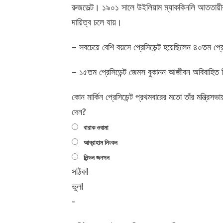
রুজভেল্ট। ১৯০১ সালে উইলিয়াম ম্যাককিনলি আততায়ী
দায়িত্ব চলে যায়।
– সবচেয়ে বেশি বয়সে প্রেসিডেন্ট হয়েছিলেন ৪০তম প্র
– ১৫তম প্রেসিডেন্ট জেমস বুকানন আজীবন অবিবাহিত
কোন মার্কিন প্রেসিডেন্ট প্রথমবারের মতো তাঁর মন্ত্
দেন?
বারাক ওবামা
আব্রাহাম লিংকন
লিন্ডন জনসন
সঠিক!
ভুল!
-