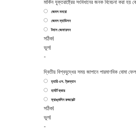
মার্কিন যুক্তরাষ্ট্রের সংবিধানের জনক বিবেচনা করা হয় ক
জেমস মনরো
জেমস ম্যাডিসন
টমাস জেফারসন
সঠিক!
ভুল!
-
দ্বিতীয় বিশ্বযুদ্ধের সময় জাপানে পারমাণবিক বোমা ফে
হ্যারি এস. ট্রুম্যান
হার্বার্ট হুভার
ফ্রাঙ্কলিন রুজভেল্ট
সঠিক!
ভুল!
-