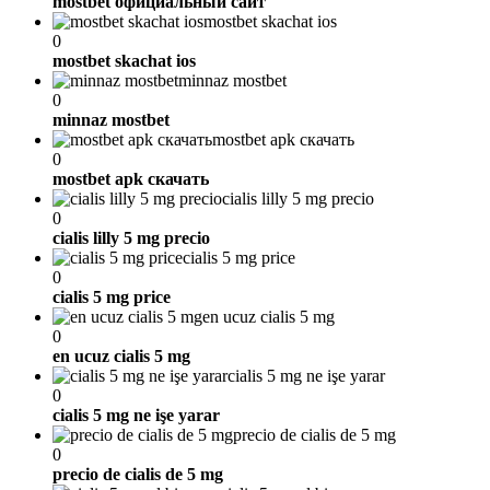
mostbet официальный сайт
mostbet skachat ios
0
mostbet skachat ios
minnaz mostbet
0
minnaz mostbet
mostbet apk скачать
0
mostbet apk скачать
cialis lilly 5 mg precio
0
cialis lilly 5 mg precio
cialis 5 mg price
0
cialis 5 mg price
en ucuz cialis 5 mg
0
en ucuz cialis 5 mg
cialis 5 mg ne işe yarar
0
cialis 5 mg ne işe yarar
precio de cialis de 5 mg
0
precio de cialis de 5 mg