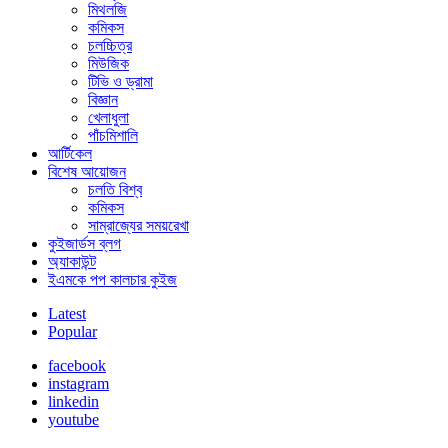
মিথলজি
কমিকস
চলচ্চিত্র
মিউজিক
টিভি ও ড্রামা
বিজ্ঞান
খেলাধুলা
পাঁচমিশালি
আর্টিকেল
বিশেষ আয়োজন
চলতি বিশ্ব
কমিকস
সাম্রাজ্যের সময়রেখা
কুইজার্ডস ব্লগ
অ্যাকাউন্ট
ইএমকে পপ কালচার কুইজ
Latest
Popular
facebook
instagram
linkedin
youtube