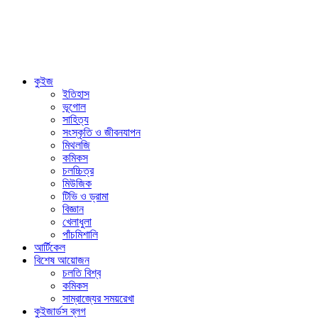
কুইজ
ইতিহাস
ভূগোল
সাহিত্য
সংস্কৃতি ও জীবনযাপন
মিথলজি
কমিকস
চলচ্চিত্র
মিউজিক
টিভি ও ড্রামা
বিজ্ঞান
খেলাধুলা
পাঁচমিশালি
আর্টিকেল
বিশেষ আয়োজন
চলতি বিশ্ব
কমিকস
সাম্রাজ্যের সময়রেখা
কুইজার্ডস ব্লগ