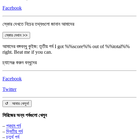
Facebook
স্কোর দেখতে নিচের তথ্যগুলো জানান আমাদের
স্কোর দেখান >>
আমাদের বঙ্গবন্ধু কুইজ: তৃতীয় পর্ব
I got %%score%% out of %%total%%
right. Beat me if you can.
চ্যালেঞ্জ করুন বন্ধুদের
Facebook
Twitter
↺ আবার খেলুন!
সিরিজের অন্য পর্বগুলো খেলুন
–
প্রথম পর্ব
–
দ্বিতীয় পর্ব
–
চতুর্থ পর্ব