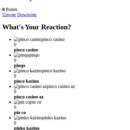
0
Points
Upvote
Downvote
What's Your Reaction?
pinco casino
0
pinco casino
pinqo
0
pinqo
pinco kazino
0
pinco kazino
pinco casino az
0
pinco casino az
pin co
0
pin co
pinko kazino
0
pinko kazino