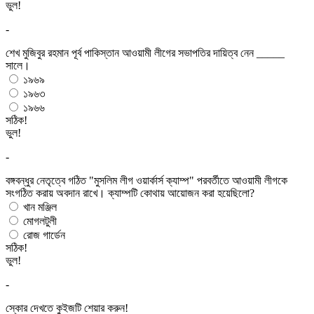
ভুল!
-
শেখ মুজিবুর রহমান পূর্ব পাকিস্তান আওয়ামী লীগের সভাপতির দায়িত্ব নেন _____
সালে।
১৯৬৯
১৯৬৩
১৯৬৬
সঠিক!
ভুল!
-
বঙ্গবন্ধুর নেতৃত্বে গঠিত "মুসলিম লীগ ওয়ার্কার্স ক্যাম্প" পরবর্তীতে আওয়ামী লীগকে
সংগঠিত করায় অবদান রাখে। ক্যাম্পটি কোথায় আয়োজন করা হয়েছিলো?
খান মঞ্জিল
মোগলটুলী
রোজ গার্ডেন
সঠিক!
ভুল!
-
স্কোর দেখতে কুইজটি শেয়ার করুন!