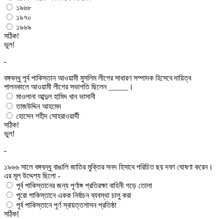
১৯৬৮
১৯৭০
১৯৬৯
সঠিক!
ভুল!
-
বঙ্গবন্ধু পূর্ব পাকিস্তান আওয়ামী মুসলিম লীগের সাধারণ সম্পাদক হিসেবে দায়িত্ব
পালনকালে আওয়ামী লীগের সভাপতি ছিলেন _____।
মাওলানা আব্দুল হামিদ খান ভাসানী
তাজউদ্দিন আহমেদ
হোসেন শহীদ সোহরাওয়ার্দী
সঠিক!
ভুল!
-
১৯৬৬ সালে বঙ্গবন্ধু বাঙালি জাতির মুক্তির সনদ হিসাবে পরিচিত ছয় দফা ঘোষণা করেন।
এর মূল উদ্দেশ্য ছিলো -
পূর্ব পাকিস্তানের জন্য পূর্ণাঙ্গ প্রতিরক্ষা বাহিনী গড়ে তোলা
পুরো পাকিস্তানে একক নির্বাচন ব্যবস্থা চালু করা
পূর্ব পাকিস্তানে পূর্ণ স্বায়ত্তশাসন প্রতিষ্ঠা
সঠিক!