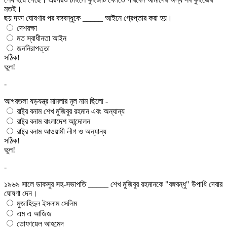
মতই।
ছয় দফা ঘোষণার পর বঙ্গবন্ধুকে _____ আইনে গ্রেপ্তার করা হয়।
দেশরক্ষা
মত স্বাধীনতা আইন
জননিরাপত্তা
সঠিক!
ভুল!
-
আগরতলা ষড়যন্ত্র মামলার মূল নাম ছিলো -
রাষ্ট্র বনাম শেখ মুজিবুর রহমান এবং অন্যান্য
রাষ্ট্র বনাম বাংলাদেশ আন্দোলন
রাষ্ট্র বনাম আওয়ামী লীগ ও অন্যান্য
সঠিক!
ভুল!
-
১৯৬৯ সালে ডাকসুর সহ-সভাপতি _____ শেখ মুজিবুর রহমানকে "বঙ্গবন্ধু" উপাধি দেবার
ঘোষণা দেন।
মুজাহিদুল ইসলাম সেলিম
এম এ আজিজ
তোফায়েল আহমেদ