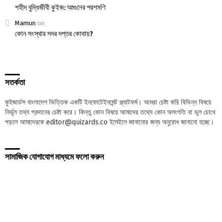
শহীদ বুদ্ধিজীবী কুইজ: আগুনের পরশমণি
Mamun
on
কোন সংস্থার সদর দপ্তর কোথায়?
সতর্কতা
কুইজার্ডস বাংলাদেশ ভিত্তিক একটি ইনফোটেইনমেন্ট প্ল্যাটফর্ম। আমরা চেষ্টা করি বিভিন্ন বিষয়ে
নির্ভুল তথ্য প্রদানের চেষ্টা করে। কিন্তু কোন বিষয়ে আমাদের তথ্যে কোন অসংগতি বা ভুল চোখে
পড়লে আমাদেরকে editor@quizards.co ইমেইলে জানানোর জন্য অনুরোধ জানানো হচ্ছে।
সামাজিক যোগাযোগ মাধ্যমে ফলো করুন