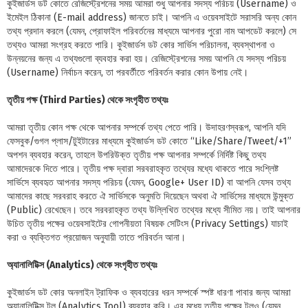
কুইজার্ডস ডট কোতে রেজিস্ট্রেশনের সময় আমরা শুধু আপনার সদস্য পরিচয় (Username) ও
ইমেইল ঠিকানা (E-mail address) জানতে চাই। আপনি এ ওয়েবসাইটে সরাসরি অন্য কোন
তথ্য প্রদান করলে (যেমন, প্রোফাইল পরিবর্তনের মাধ্যমে আপনার পুরো নাম আপডেট করলে) সে
তথ্যও আমরা সংগ্রহ করতে পারি। কুইজার্ডস ডট কোর সার্ভিস পরিচালনা, ব্যবস্থাপনা ও
উন্নয়নের জন্য এ তথ্যগুলো ব্যবহার করা হয়। রেজিস্ট্রেশনের সময় আপনি যে সদস্য পরিচয়
(Username) নির্বাচন করেন, তা পরবর্তীতে পরিবর্তন করার কোন উপায় নেই।
তৃতীয় পক্ষ (Third Parties) থেকে সংগৃহীত তথ্যঃ
আমরা তৃতীয় কোন পক্ষ থেকে আপনার সম্পর্কে তথ্য পেতে পারি। উদাহরণস্বরূপ, আপনি যদি
ফেসবুক/গুগল প্লাস/টুইটারের মাধ্যমে কুইজার্ডস ডট কোতে “Like/Share/Tweet/+1”
অপশন ব্যবহার করেন, তাহলে উপরিউক্ত তৃতীয় পক্ষ আপনার সম্পর্কে নির্দিষ্ট কিছু তথ্য
আমাদেরকে দিতে পারে। তৃতীয় পক্ষ দ্বারা সরবরাহকৃত তথ্যের মধ্যে থাকতে পারে সংশ্লিষ্ট
সার্ভিসে ব্যবহৃত আপনার সদস্য পরিচয় (যেমন, Google+ User ID) বা আপনি যেসব তথ্য
আমাদের কাছে সরবরাহ করতে ঐ সার্ভিসকে অনুমতি দিয়েছেন অথবা ঐ সার্ভিসের মাধ্যমে উন্মুক্ত
(Public) রেখেছেন। তবে সরবরাহকৃত তথ্য উল্লিখিত তথ্যের মধ্যে সীমিত নয়। তাই আপনার
উচিত তৃতীয় পক্ষের ওয়েবসাইটের গোপনীয়তা বিষয়ক সেটিংস (Privacy Settings) যাচাই
করা ও ব্যক্তিগত প্রয়োজন অনুযায়ী তাতে পরিবর্তন আনা।
অ্যানালিটিক্স (Analytics) থেকে সংগৃহীত তথ্যঃ
কুইজার্ডস ডট কোর অনলাইন ট্রাফিক ও ব্যবহারের ধরন সম্পর্কে স্পষ্ট ধারণা পাবার জন্য আমরা
অ্যানালিটিক্স টুল (Analytics Tool) ব্যবহার করি। এর মধ্যে তৃতীয় পক্ষের টুলও (যেমন,