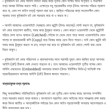
• কুইজার্ডস ডট কোর সার্ভিস নিশ্চিত করার জন্য তৃতীয় কোন পক্ষের সাথে সংগৃহীত ও সংরক্ষিত
তথ্য আমরা বিনিময় করতে পারি। এক্ষেত্রে শুধু প্রয়োজনীয় তথ্য (উদাঃ আপনার পরিচয় প্রকাশ
করে না, এমন লগ ফাইল তথ্য) প্রদান করা হবে। ব্যক্তি-পরিচয়ের জন্য সংবেদনশীল কোন
প্রকার তথ্য কুইজার্ডস ডট কো সরবরাহ করে না ও করবে না।
• আপনি আমাদের ওয়েবসাইটে স্বেচ্ছায় কোন কন্টেন্ট (উদাঃ মন্তব্য) পোস্ট করলে তা, কুইজার্ডস
ডট কোর হস্তক্ষেপ ব্যতীত, সবার জন্য উন্মুক্ত থাকবে। কোন কারণে ওয়েবসাইট থেকে কন্টেন্টটি
সরিয়ে ফেলা হলেও ক্যাচড (Catched) পেইজে তা থেকে যেতে পারে অথবা ওয়েবসাইটের কোন
সদস্য বা ব্যবহারকারী কপি (Copy) করে নিজের কাছে রেখে দিতে পারেন। তাই কোন কন্টেন্ট যদি
সবার কাছে উন্মুক্ত করতে না চান, তাহলে দয়া করে তা কুইজার্ডস ডট কোতে পোস্ট করা থেকে
বিরত থাকুন।
• কুইজার্ডস ডট কোর পরিচালনা ও ব্যবস্থাপনার সাথে সরাসরি যুক্ত কোন ব্যক্তি ছাড়া আপনার
আইপি (IP) ঠিকানা কেউ দেখতে পারবেন না। তবে আমাদের ওয়েবসাইটে তৃতীয় পক্ষের কোন
সার্ভিস এমবেডেড (Embedded) অবস্থায় থাকলে (উদাঃ ইউটিউব ভিডিও) সংশ্লিষ্ট পক্ষ
স্বয়ংক্রিয়ভাবে আপনার আইপি (IP) ঠিকানা জানতে পারবেন।
বাধ্যতামূলক তথ্য প্রদানঃ
কিছু অনাকাঙ্ক্ষিত পরিস্থিতিতে কুইজার্ডস ডট কো তৃতীয় কোন পক্ষের কাছে আপনার সম্পর্কিত
তথ্য সরবরাহ করতে বাধ্য থাকবে। বাংলাদেশে প্রচলিত কোন আইনের সাথে সামঞ্জস্য রক্ষা করার
জন্য কিংবা জাতীয় ও আন্তর্জাতিক পর্যায়ের বৈধ কোন আইন প্রয়োগকারী সংস্থার আদেশক্রমে এ
নীতি বাস্তবায়ন করা হবে।