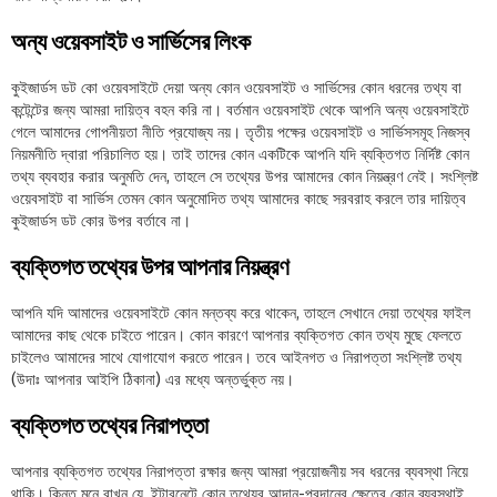
অন্য ওয়েবসাইট ও সার্ভিসের লিংক
কুইজার্ডস ডট কো ওয়েবসাইটে দেয়া অন্য কোন ওয়েবসাইট ও সার্ভিসের কোন ধরনের তথ্য বা
কন্টেন্টের জন্য আমরা দায়িত্ব বহন করি না। বর্তমান ওয়েবসাইট থেকে আপনি অন্য ওয়েবসাইটে
গেলে আমাদের গোপনীয়তা নীতি প্রযোজ্য নয়। তৃতীয় পক্ষের ওয়েবসাইট ও সার্ভিসসমূহ নিজস্ব
নিয়মনীতি দ্বারা পরিচালিত হয়। তাই তাদের কোন একটিকে আপনি যদি ব্যক্তিগত নির্দিষ্ট কোন
তথ্য ব্যবহার করার অনুমতি দেন, তাহলে সে তথ্যের উপর আমাদের কোন নিয়ন্ত্রণ নেই। সংশ্লিষ্ট
ওয়েবসাইট বা সার্ভিস তেমন কোন অনুমোদিত তথ্য আমাদের কাছে সরবরাহ করলে তার দায়িত্ব
কুইজার্ডস ডট কোর উপর বর্তাবে না।
ব্যক্তিগত তথ্যের উপর আপনার নিয়ন্ত্রণ
আপনি যদি আমাদের ওয়েবসাইটে কোন মন্তব্য করে থাকেন, তাহলে সেখানে দেয়া তথ্যের ফাইল
আমাদের কাছ থেকে চাইতে পারেন। কোন কারণে আপনার ব্যক্তিগত কোন তথ্য মুছে ফেলতে
চাইলেও আমাদের সাথে যোগাযোগ করতে পারেন। তবে আইনগত ও নিরাপত্তা সংশ্লিষ্ট তথ্য
(উদাঃ আপনার আইপি ঠিকানা) এর মধ্যে অন্তর্ভুক্ত নয়।
ব্যক্তিগত তথ্যের নিরাপত্তা
আপনার ব্যক্তিগত তথ্যের নিরাপত্তা রক্ষার জন্য আমরা প্রয়োজনীয় সব ধরনের ব্যবস্থা নিয়ে
থাকি। কিন্তু মনে রাখুন যে, ইন্টারনেটে কোন তথ্যের আদান-প্রদানের ক্ষেত্রে কোন ব্যবস্থাই