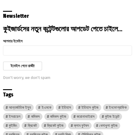
Newsletter
কুইজার্ডসের নতুন কন্টেন্টগুলোর আপডেট পেতে চাইলে...
আপনার ইমেইল
Don't worry, we don't spam
Tags
আন্তর্জাতিক ইস্যু
ইএমকে
ইতিহাস
ইতিহাস কুইজ
ইনফোগ্রাফিক
ইসরায়েল
কমিকস
কমিকস কুইজ
করোনাভাইরাস
কুইজ ইভেন্ট
কুইজিং
ক্রিকেট
ক্রিকেট কুইজ
ক্লাব ফুটবল
খেলাধুলা কুইজ
চলচ্চিত্র
চলচ্চিত্র কুইজ
চলতি বিশ্ব
টেলিভিশন কুইজ