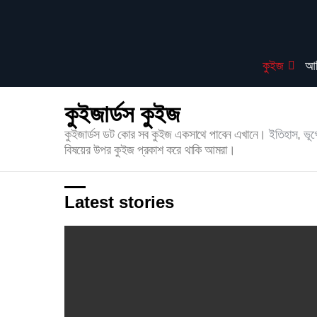
কুইজ
আর
কুইজার্ডস কুইজ
কুইজার্ডস ডট কোর সব কুইজ একসাথে পাবেন এখানে।
ইতিহাস
,
ভূ
বিষয়ের উপর কুইজ প্রকাশ করে থাকি আমরা।
Latest stories