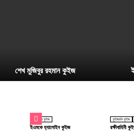
শেখ মুজিবুর রহমান কুইজ
ই
কুইজার্ডস কুইজ
কুইজার্ডস কুইজ
ইএমকে হ্যালোইন কুইজ
রক্ষীবাহিনী কু