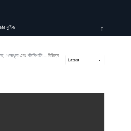
চার কুইজ
SEARCH
্তি
,
খেলাধুলা
এবং
পাঁচমিশালি
– বিভিন্ন