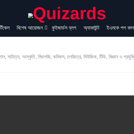
্টিকেল
বিশেষ আয়োজন
কুইজার্ডস ব্লগ
অ্যাকাউন্ট
ইএমকে পপ কাল
গোল
,
সাহিত্য
,
সংস্কৃতি
,
মিথলজি
,
কমিকস
,
চলচ্চিত্র
,
মিউজিক
,
টিভি
,
বিজ্ঞান ও প্রযুক