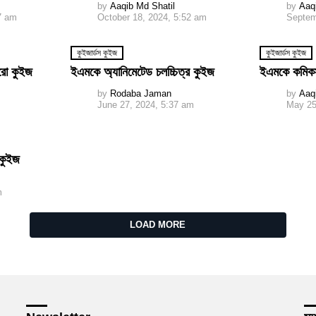
by
Aaqib Md Shatil
by
Aaq
7 am
October 18, 2024, 5:52 am
Septem
কুইজার্ডস কুইজ
কুইজার্ডস কুইজ
রো কুইজ
ইএমকে অ্যানিমেটেড চলচ্চিত্র কুইজ
ইএমকে কমিক
by
Rodaba Jaman
by
Aaq
m
June 27, 2024, 5:37 am
May 25
 কুইজ
m
LOAD MORE