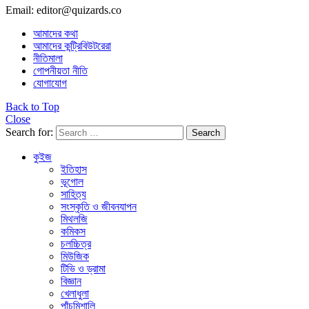
Email: editor@quizards.co
আমাদের কথা
আমাদের কন্ট্রিবিউটরেরা
নীতিমালা
গোপনীয়তা নীতি
যোগাযোগ
Back to Top
Close
Search for:
Search
কুইজ
ইতিহাস
ভূগোল
সাহিত্য
সংস্কৃতি ও জীবনযাপন
মিথলজি
কমিকস
চলচ্চিত্র
মিউজিক
টিভি ও ড্রামা
বিজ্ঞান
খেলাধুলা
পাঁচমিশালি