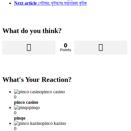
Next article
নেইমার: ফুটবলের মহাতারকা কুইজ
What do you think?
0
Points
What's Your Reaction?
pinco casino
0
pinco casino
pinqo
0
pinqo
pinco kazino
0