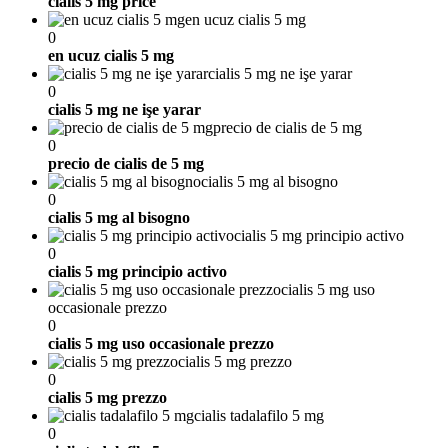
cialis 5 mg price
en ucuz cialis 5 mg
0
en ucuz cialis 5 mg
cialis 5 mg ne işe yarar
0
cialis 5 mg ne işe yarar
precio de cialis de 5 mg
0
precio de cialis de 5 mg
cialis 5 mg al bisogno
0
cialis 5 mg al bisogno
cialis 5 mg principio activo
0
cialis 5 mg principio activo
cialis 5 mg uso
occasionale prezzo
0
cialis 5 mg uso occasionale prezzo
cialis 5 mg prezzo
0
cialis 5 mg prezzo
cialis tadalafilo 5 mg
0