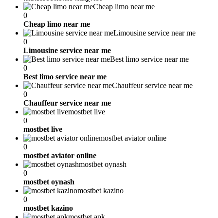
Cheap limo near me
0
Cheap limo near me
Limousine service near me
0
Limousine service near me
Best limo service near me
0
Best limo service near me
Chauffeur service near me
0
Chauffeur service near me
mostbet live
0
mostbet live
mostbet aviator online
0
mostbet aviator online
mostbet oynash
0
mostbet oynash
mostbet kazino
0
mostbet kazino
mostbet apk