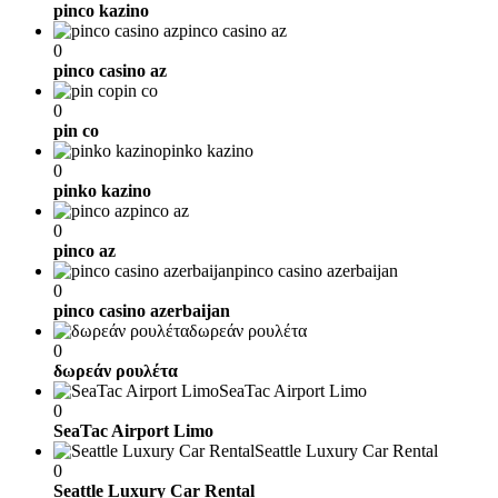
pinco kazino
pinco casino az
0
pinco casino az
pin co
0
pin co
pinko kazino
0
pinko kazino
pinco az
0
pinco az
pinco casino azerbaijan
0
pinco casino azerbaijan
δωρεάν ρουλέτα
0
δωρεάν ρουλέτα
SeaTac Airport Limo
0
SeaTac Airport Limo
Seattle Luxury Car Rental
0
Seattle Luxury Car Rental