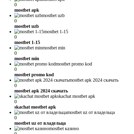
0
mostbet apk
mostbet uzb
0
mostbet uzb
mostbet 1-15
0
mostbet 1-15
mostbet min
0
mostbet min
mostbet promo kod
0
mostbet promo kod
mostbet apk 2024 скачать
0
mostbet apk 2024 скачать
skachat mostbet apk
0
skachat mostbet apk
mostbet uz от владельца
0
mostbet uz от владельца
mostbet казино
0