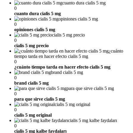
cuanto dura cialis 5 mg
0
cuanto dura cialis 5 mg
opiniones cialis 5 mg
0
opiniones cialis 5 mg
cialis 5 mg precio
0
cialis 5 mg precio
¿cuánto
tiempo tarda en hacer efecto cialis 5 mg
0
¿cuánto tiempo tarda en hacer efecto cialis 5 mg
brand cialis 5 mg
0
brand cialis 5 mg
para que sirve cialis 5 mg
0
para que sirve cialis 5 mg
cialis 5 mg original
0
cialis 5 mg original
cialis 5 mg kalbe faydaları
0
cialis 5 mg kalbe faydaları