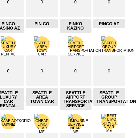
0
0
0
0
PINCO
PIN CO
PINKO
PINCO AZ
ASINO AZ
KAZINO
0
0
0
0
SEATTLE
SEATTLE
SEATTLE
SEATTLE
LUXURY
AREA
AIRPORT
GROUP
CAR
TOWN CAR
TRANSPORTATION
TRANSPORTATION
RENTAL
SERVICE