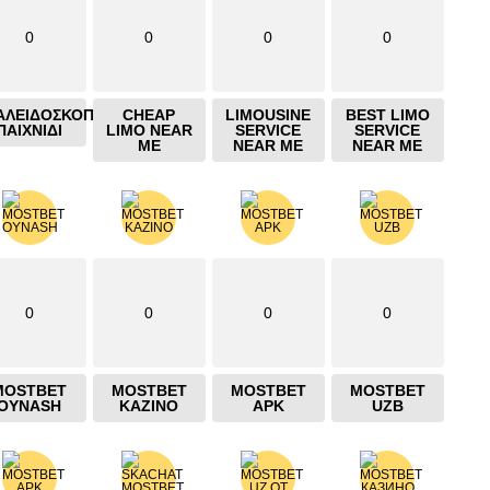
0
0
0
0
ΑΛΕΙΔΟΣΚΟΠΙΟ
CHEAP
LIMOUSINE
BEST LIMO
ΠΑΙΧΝΙΔΙ
LIMO NEAR
SERVICE
SERVICE
ME
NEAR ME
NEAR ME
0
0
0
0
MOSTBET
MOSTBET
MOSTBET
MOSTBET
OYNASH
KAZINO
APK
UZB