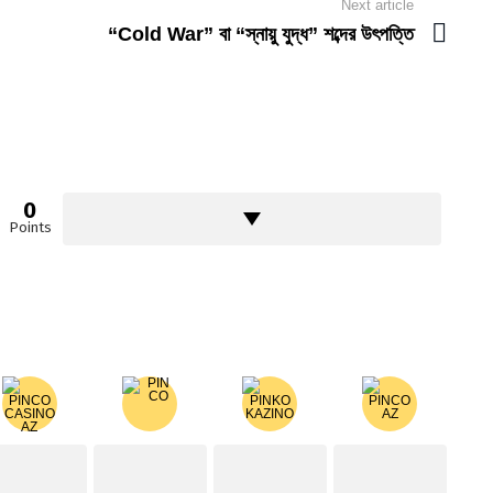
Next article
“Cold War” বা “স্নায়ু যুদ্ধ” শব্দের উৎপত্তি
0
Points