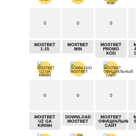
0
0
0
MOSTBET
MOSTBET
MOSTBET
1-15
MIN
PROMO
KOD
0
0
0
MOSTBET
DOWNLOAD
MOSTBET
UZ GA
MOSTBET
ОФИЦИАЛЬНЫЙ
KIRISH
САЙТ