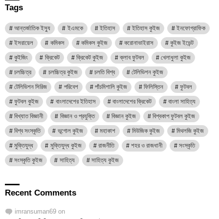
Tags
আন্তর্জাতিক ইস্যু
ইএমকে
ইতিহাস
ইতিহাস কুইজ
ইনফোগ্রাফিক
ইসরায়েল
কমিকস
কমিকস কুইজ
করোনাভাইরাস
কুইজ ইভেন্ট
কুইজিং
ক্রিকেট
ক্রিকেট কুইজ
ক্লাব ফুটবল
খেলাধুলা কুইজ
চলচ্চিত্র
চলচ্চিত্র কুইজ
চলতি বিশ্ব
টেলিভিশন কুইজ
টেলিভিশন সিরিজ
পরিবেশ
পাঁচমিশালি কুইজ
ফিলিস্তিন
ফুটবল
ফুটবল কুইজ
বাংলাদেশের ইতিহাস
বাংলাদেশের ক্রিকেট
বাংলা সাহিত্য
বিখ্যাত বিজ্ঞানী
বিজ্ঞান ও প্রযুক্তি
বিজ্ঞান কুইজ
বিশ্বকাপ ফুটবল কুইজ
বিশ্ব সংস্কৃতি
ভূগোল কুইজ
মহাকাশ
মিউজিক কুইজ
মিথলজি কুইজ
মুক্তিযুদ্ধ
মুক্তিযুদ্ধ কুইজ
রাজনীতি
শহর ও রাজধানী
সংস্কৃতি
সংস্কৃতি কুইজ
সাহিত্য
সাহিত্য কুইজ
Recent Comments
imransuman69
on