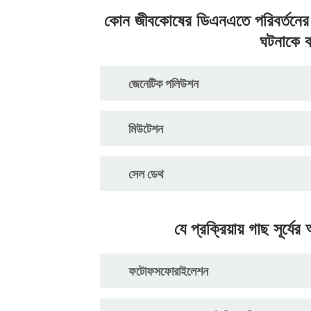
কোন জীবকোষের ডিএনএতে পরিবর্তনের কা
ঘটনাকে 
জেনেটিক পলিউশন
মিউটেশন
সেল ডেথ
যে প্রক্রিয়ায় গাছ সূর্যে
ফটোফসফোরাইলেশন