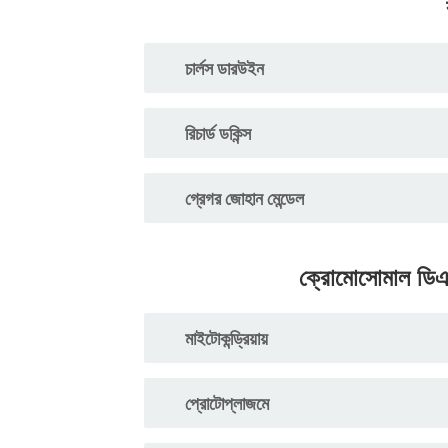
চার্লস ডারউইন
রিচার্ড ডকিন্স
গ্রেগর জোহান মেন্ডেল
ক্রোমোসোমাল ডি
মাইটোকন্ড্রিয়ায়
প্রোটোপ্লাজমে