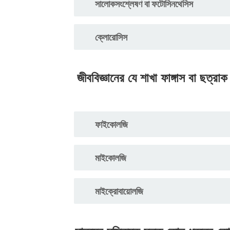
সালোকসংশ্লেষণ বা ফটোসিনথেসিস
ক্লোরোসিস
জীববিজ্ঞানের যে শাখা ফাঙ্গাস বা ছত
ফাইকোলজি
মাইকোলজি
মাইক্রোবায়োলজি