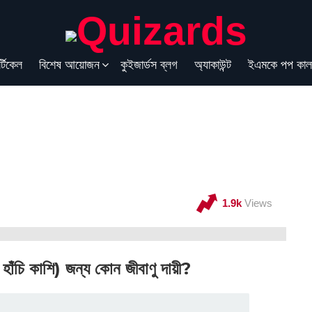
্টিকেল
বিশেষ আয়োজন
কুইজার্ডস ব্লগ
অ্যাকাউন্ট
ইএমকে পপ কাল
1.9k
Views
 হাঁচি কাশি) জন্য কোন জীবাণু দায়ী?