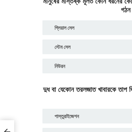
মানুষের মস্তিষ্ক মূলত কোন ধরনের ক
গঠন
গ্লিয়াল সেল
স্টেম সেল
নিউরন
দুধ বা যেকোন তরলজাত খাবারকে তাপ দিয়
পাস্তুরাইজেশন