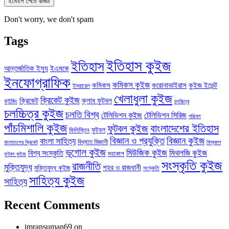
Don't worry, we don't spam
Tags
ইতিহাস কুইজ
ইতিহাস
আন্তর্জাতিক ইস্যু
ইএমকে
ইনফোগ্রাফিক
কমিকস কুইজ
কমিকস
করোনাভাইরাস
কুইজ ইভেন্ট
ইসরায়েল
খেলাধুলা কুইজ
ক্রিকেট কুইজ
ক্রিকেট
ক্লাব ফুটবল
কুইজিং
চলচ্চিত্র
চলচ্চিত্র কুইজ
চলতি বিশ্ব
টেলিভিশন কুইজ
টেলিভিশন সিরিজ
পরিবেশ
পাঁচমিশালি কুইজ
বাংলাদেশের ইতিহাস
ফুটবল কুইজ
ফিলিস্তিন
ফুটবল
বিজ্ঞান ও প্রযুক্তি
বিজ্ঞান কুইজ
বাংলা সাহিত্য
বিখ্যাত বিজ্ঞানী
বাংলাদেশের ক্রিকেট
বিশ্বকাপ
ভূগোল কুইজ
মিউজিক কুইজ
মিথলজি কুইজ
বিশ্ব সংস্কৃতি
মহাকাশ
ফুটবল কুইজ
সংস্কৃতি কুইজ
রাজনীতি
মুক্তিযুদ্ধ
শহর ও রাজধানী
মুক্তিযুদ্ধ কুইজ
সংস্কৃতি
সাহিত্য কুইজ
সাহিত্য
Recent Comments
imransuman69
on