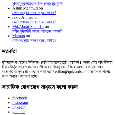
মুক্তিযুদ্ধভিত্তিক বাংলা চলচ্চিত্র কুইজ
Ashik Mahmud
on
কোন সংস্থার সদর দপ্তর কোথায়?
rakib Ahmed
on
কোন সংস্থার সদর দপ্তর কোথায়?
Md.Ahnaf Shahriar
on
শহীদ বুদ্ধিজীবী কুইজ: আগুনের পরশমণি
Mamun
on
কোন সংস্থার সদর দপ্তর কোথায়?
সতর্কতা
কুইজার্ডস বাংলাদেশ ভিত্তিক একটি ইনফোটেইনমেন্ট প্ল্যাটফর্ম। আমরা চেষ্টা করি বিভিন্ন
বিষয়ে নির্ভুল তথ্য প্রদানের চেষ্টা করে। কিন্তু কোন বিষয়ে আমাদের তথ্যে কোন
অসংগতি বা ভুল চোখে পড়লে আমাদেরকে editor@quizards.co ইমেইলে জানানোর
জন্য অনুরোধ জানানো হচ্ছে।
সামাজিক যোগাযোগ মাধ্যমে ফলো করুন
facebook
instagram
linkedin
youtube