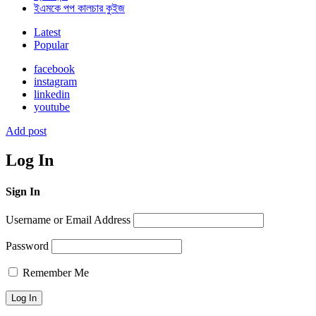
ইএমকে পপ কালচার কুইজ
Latest
Popular
facebook
instagram
linkedin
youtube
Add post
Log In
Sign In
Username or Email Address
Password
Remember Me