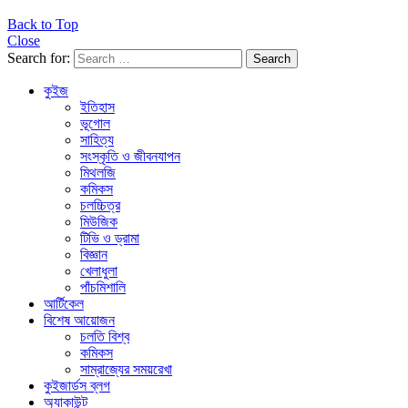
Back to Top
Close
Search for:
Search
কুইজ
ইতিহাস
ভূগোল
সাহিত্য
সংস্কৃতি ও জীবনযাপন
মিথলজি
কমিকস
চলচ্চিত্র
মিউজিক
টিভি ও ড্রামা
বিজ্ঞান
খেলাধুলা
পাঁচমিশালি
আর্টিকেল
বিশেষ আয়োজন
চলতি বিশ্ব
কমিকস
সাম্রাজ্যের সময়রেখা
কুইজার্ডস ব্লগ
অ্যাকাউন্ট