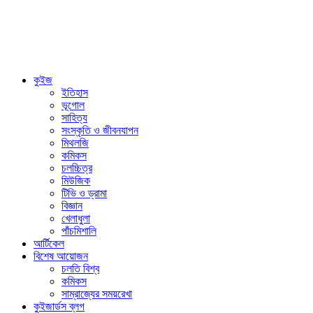
কুইজ
ইতিহাস
ভূগোল
সাহিত্য
সংস্কৃতি ও জীবনযাপন
মিথলজি
কমিকস
চলচ্চিত্র
মিউজিক
টিভি ও ড্রামা
বিজ্ঞান
খেলাধুলা
পাঁচমিশালি
আর্টিকেল
বিশেষ আয়োজন
চলতি বিশ্ব
কমিকস
সাম্রাজ্যের সময়রেখা
কুইজার্ডস ব্লগ