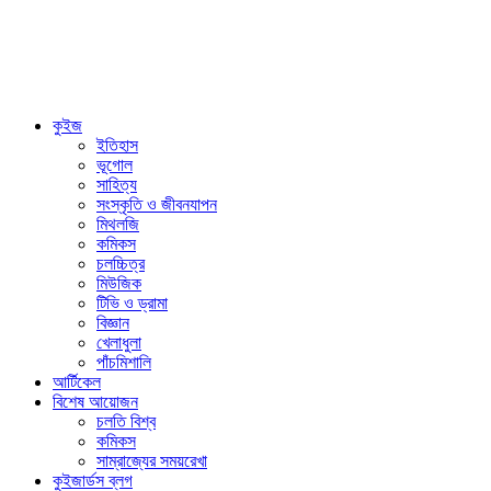
কুইজ
ইতিহাস
ভূগোল
সাহিত্য
সংস্কৃতি ও জীবনযাপন
মিথলজি
কমিকস
চলচ্চিত্র
মিউজিক
টিভি ও ড্রামা
বিজ্ঞান
খেলাধুলা
পাঁচমিশালি
আর্টিকেল
বিশেষ আয়োজন
চলতি বিশ্ব
কমিকস
সাম্রাজ্যের সময়রেখা
কুইজার্ডস ব্লগ