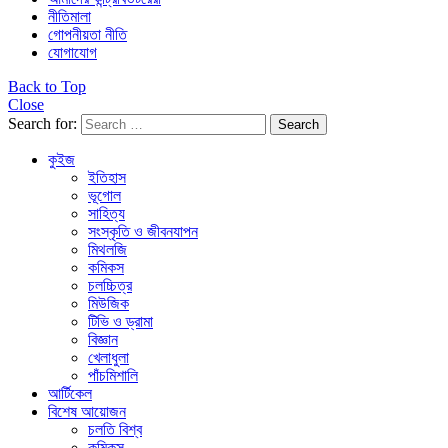
নীতিমালা
গোপনীয়তা নীতি
যোগাযোগ
Back to Top
Close
Search for:
Search
কুইজ
ইতিহাস
ভূগোল
সাহিত্য
সংস্কৃতি ও জীবনযাপন
মিথলজি
কমিকস
চলচ্চিত্র
মিউজিক
টিভি ও ড্রামা
বিজ্ঞান
খেলাধুলা
পাঁচমিশালি
আর্টিকেল
বিশেষ আয়োজন
চলতি বিশ্ব
কমিকস