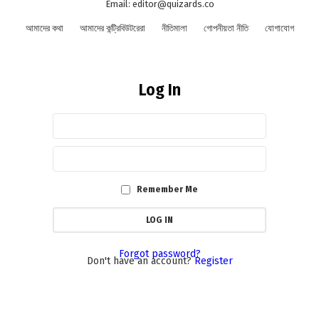
Email: editor@quizards.co
আমাদের কথা
আমাদের কন্ট্রিবিউটরেরা
নীতিমালা
গোপনীয়তা নীতি
যোগাযোগ
Log In
Sign
Username
or
In
Email
Password
Address
Remember Me
Forgot password?
Don't have an account?
Register