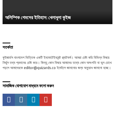
অলিম্পিক গেমসের ইতিহাস: খেলাধুলা কুইজ
সতর্কতা
কুইজার্ডস বাংলাদেশ ভিত্তিক একটি ইনফোটেইনমেন্ট প্ল্যাটফর্ম। আমরা চেষ্টা করি বিভিন্ন বিষয়ে
নির্ভুল তথ্য প্রদানের চেষ্টা করে। কিন্তু কোন বিষয়ে আমাদের তথ্যে কোন অসংগতি বা ভুল চোখে
পড়লে আমাদেরকে editor@quizards.co ইমেইলে জানানোর জন্য অনুরোধ জানানো হচ্ছে।
সামাজিক যোগাযোগ মাধ্যমে ফলো করুন
facebook
instagram
linkedin
youtube