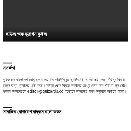
হাউজ অফ ড্রাগন কুইজ
সতর্কতা
কুইজার্ডস বাংলাদেশ ভিত্তিক একটি ইনফোটেইনমেন্ট প্ল্যাটফর্ম। আমরা চেষ্টা করি বিভিন্ন বিষয়ে
নির্ভুল তথ্য প্রদানের চেষ্টা করে। কিন্তু কোন বিষয়ে আমাদের তথ্যে কোন অসংগতি বা ভুল চোখে
পড়লে আমাদেরকে editor@quizards.co ইমেইলে জানানোর জন্য অনুরোধ জানানো হচ্ছে।
সামাজিক যোগাযোগ মাধ্যমে ফলো করুন