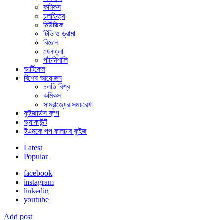
কমিকস
চলচ্চিত্র
মিউজিক
টিভি ও ড্রামা
বিজ্ঞান
খেলাধুলা
পাঁচমিশালি
আর্টিকেল
বিশেষ আয়োজন
চলতি বিশ্ব
কমিকস
সাম্রাজ্যের সময়রেখা
কুইজার্ডস ব্লগ
অ্যাকাউন্ট
ইএমকে পপ কালচার কুইজ
Latest
Popular
facebook
instagram
linkedin
youtube
Add post