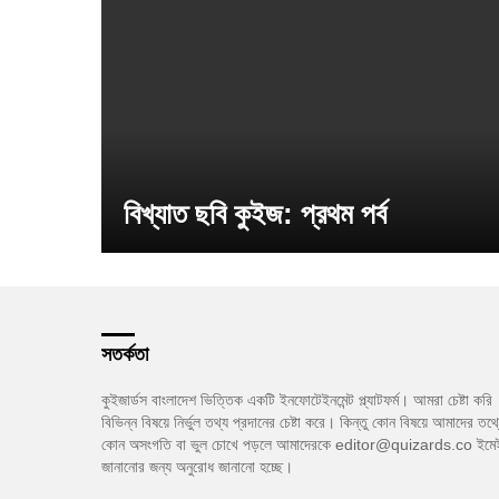
বিখ্যাত ছবি কুইজ: প্রথম পর্ব
সতর্কতা
কুইজার্ডস বাংলাদেশ ভিত্তিক একটি ইনফোটেইনমেন্ট প্ল্যাটফর্ম। আমরা চেষ্টা করি
বিভিন্ন বিষয়ে নির্ভুল তথ্য প্রদানের চেষ্টা করে। কিন্তু কোন বিষয়ে আমাদের তথ্
কোন অসংগতি বা ভুল চোখে পড়লে আমাদেরকে editor@quizards.co ইমে
জানানোর জন্য অনুরোধ জানানো হচ্ছে।