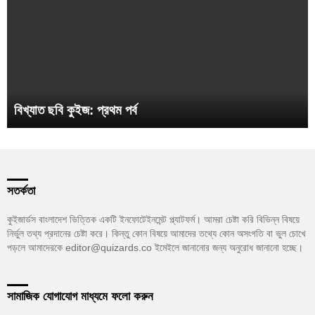
বিখ্যাত ছবি কুইজ: প্রথম পর্ব
সতর্কতা
কুইজার্ডস বাংলাদেশ ভিত্তিক একটি ইনফোটেইনমেন্ট প্ল্যাটফর্ম। আমরা চেষ্টা করি বিভিন্ন বিষয়ে
নির্ভুল তথ্য প্রদানের চেষ্টা করে। কিন্তু কোন বিষয়ে আমাদের তথ্যে কোন অসংগতি বা ভুল চোখে
পড়লে আমাদেরকে editor@quizards.co ইমেইলে জানানোর জন্য অনুরোধ জানানো হচ্ছে।
সামাজিক যোগাযোগ মাধ্যমে ফলো করুন