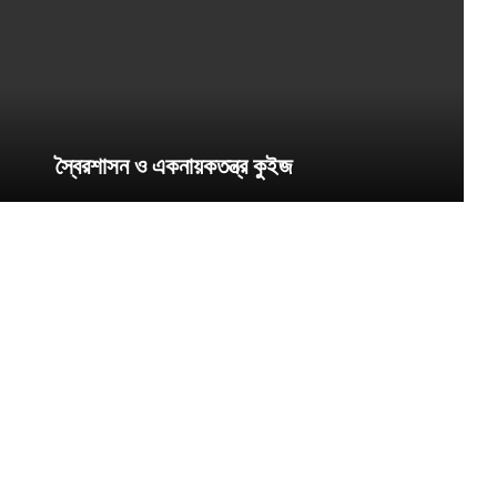
স্বৈরশাসন ও একনায়কতন্ত্র কুইজ