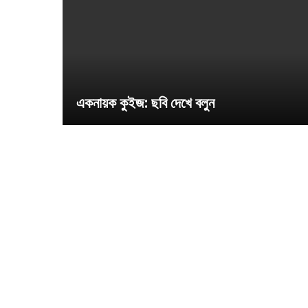
একনায়ক কুইজ: ছবি দেখে বলুন