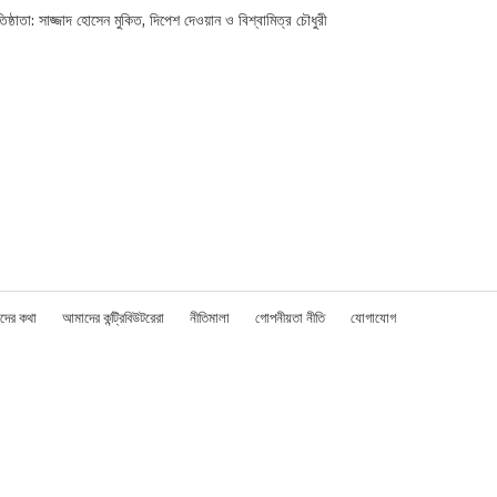
তিষ্ঠাতা: সাজ্জাদ হোসেন মুকিত, দিপেশ দেওয়ান ও বিশ্বামিত্র চৌধুরী
দের কথা
আমাদের কন্ট্রিবিউটরেরা
নীতিমালা
গোপনীয়তা নীতি
যোগাযোগ
!