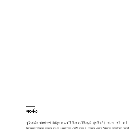
সতর্কতা
কুইজার্ডস বাংলাদেশ ভিত্তিক একটি ইনফোটেইনমেন্ট প্ল্যাটফর্ম। আমরা চেষ্টা করি
বিভিন্ন বিষয়ে নির্ভুল তথ্য প্রদানের চেষ্টা করে। কিন্তু কোন বিষয়ে আমাদের তথ্