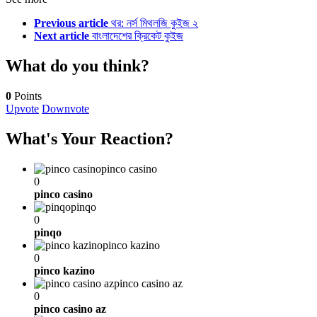
Previous article
থর: নর্স মিথলজি কুইজ ২
Next article
বাংলাদেশের ক্রিকেট কুইজ
What do you think?
0
Points
Upvote
Downvote
What's Your Reaction?
pinco casino
0
pinco casino
pinqo
0
pinqo
pinco kazino
0
pinco kazino
pinco casino az
0
pinco casino az