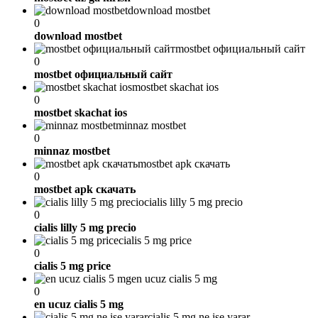
download mostbet
0
download mostbet
mostbet официальный сайт
0
mostbet официальный сайт
mostbet skachat ios
0
mostbet skachat ios
minnaz mostbet
0
minnaz mostbet
mostbet apk скачать
0
mostbet apk скачать
cialis lilly 5 mg precio
0
cialis lilly 5 mg precio
cialis 5 mg price
0
cialis 5 mg price
en ucuz cialis 5 mg
0
en ucuz cialis 5 mg
cialis 5 mg ne işe yarar