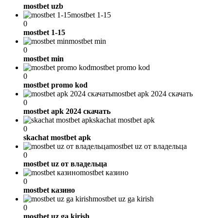
mostbet uzb
mostbet 1-15
0
mostbet 1-15
mostbet min
0
mostbet min
mostbet promo kod
0
mostbet promo kod
mostbet apk 2024 скачать
0
mostbet apk 2024 скачать
skachat mostbet apk
0
skachat mostbet apk
mostbet uz от владельца
0
mostbet uz от владельца
mostbet казино
0
mostbet казино
mostbet uz ga kirish
0
mostbet uz ga kirish