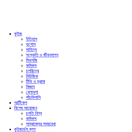
কুইজ
ইতিহাস
ভূগোল
সাহিত্য
সংস্কৃতি ও জীবনযাপন
মিথলজি
কমিকস
চলচ্চিত্র
মিউজিক
টিভি ও ড্রামা
বিজ্ঞান
খেলাধুলা
পাঁচমিশালি
আর্টিকেল
বিশেষ আয়োজন
চলতি বিশ্ব
কমিকস
সাম্রাজ্যের সময়রেখা
কুইজার্ডস ব্লগ