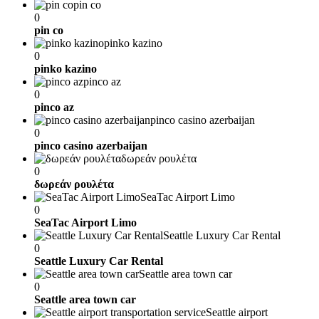
pin co
0
pin co
pinko kazino
0
pinko kazino
pinco az
0
pinco az
pinco casino azerbaijan
0
pinco casino azerbaijan
δωρεάν ρουλέτα
0
δωρεάν ρουλέτα
SeaTac Airport Limo
0
SeaTac Airport Limo
Seattle Luxury Car Rental
0
Seattle Luxury Car Rental
Seattle area town car
0
Seattle area town car
Seattle airport