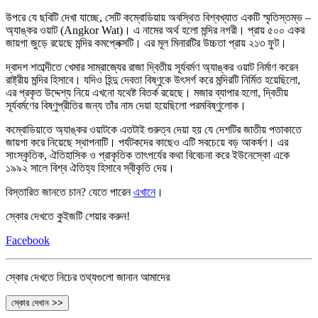
উপরে যে ছবিটি দেখা যাচ্ছে, সেটি কম্বোডিয়ায় অবস্থিত বিশ্বখ্যাত একটি স্মৃতিস্তম্ভ –
অ্যাঙ্কর ওয়াট (Angkor Wat)। এ নামের অর্থ হলো মন্দির নগরী। প্রায় ৫০০ একর
জায়গা জুড়ে রয়েছে মন্দির কমপ্লেক্সটি। এর মূল মিনারটির উচ্চতা প্রায় ২১৩ ফুট।
দ্বাদশ শতাব্দীতে খেমার সাম্রাজ্যের রাজা দ্বিতীয় সূর্যবর্মণ অ্যাঙ্কর ওয়াট নির্মাণ করেন
রাষ্ট্রীয় মন্দির হিসাবে। যদিও হিন্দু দেবতা বিষ্ণুকে উৎসর্গ করে মন্দিরটি নির্মিত হয়েছিলো,
এর প্রকৃত উদ্দেশ্য নিয়ে এখনো যথেষ্ট বিতর্ক রয়েছে। মজার ব্যাপার হলো, দ্বিতীয়
সূর্যবর্মণের বিষ্ণুপ্রীতির জন্য তাঁর নাম দেয়া হয়েছিলো পরমবিষ্ণুলোক।
কম্বোডিয়াতে অ্যাঙ্কর ওয়াটকে এতটাই গুরুত্ব দেয়া হয় যে দেশটির জাতীয় পতাকাতে
জায়গা করে নিয়েছে স্থাপনাটি। পর্যটকদের কাছেও এটি সবচেয়ে বড় আকর্ষণ। এর
সাংস্কৃতিক, ঐতিহাসিক ও প্রাকৃতিক তাৎপর্যের কথা বিবেচনা করে ইউনেস্কো একে
১৯৯২ সালে বিশ্ব ঐতিহ্য হিসাবে স্বীকৃতি দেয়।
বিস্তারিত জানতে চান? যেতে পারেন
এখানে
।
স্কোর দেখতে কুইজটি শেয়ার করুন!
Facebook
স্কোর দেখতে নিচের তথ্যগুলো জানান আমাদের
স্কোর দেখান >>