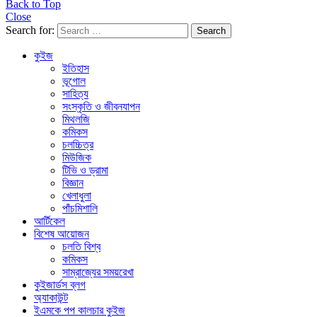
Back to Top
Close
Search for:
Search
কুইজ
ইতিহাস
ভূগোল
সাহিত্য
সংস্কৃতি ও জীবনযাপন
মিথলজি
কমিকস
চলচ্চিত্র
মিউজিক
টিভি ও ড্রামা
বিজ্ঞান
খেলাধুলা
পাঁচমিশালি
আর্টিকেল
বিশেষ আয়োজন
চলতি বিশ্ব
কমিকস
সাম্রাজ্যের সময়রেখা
কুইজার্ডস ব্লগ
অ্যাকাউন্ট
ইএমকে পপ কালচার কুইজ