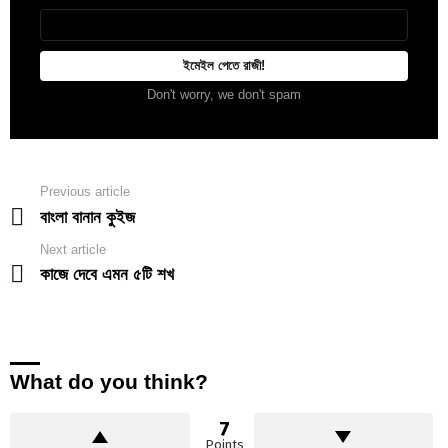
আপনার
ইমেইল
Don't worry, we don't spam
Previous article
See
more
বাংলা বানান কুইজ
Next article
কাজে দেবে এমন ৫টি শখ
What do you think?
7
Points