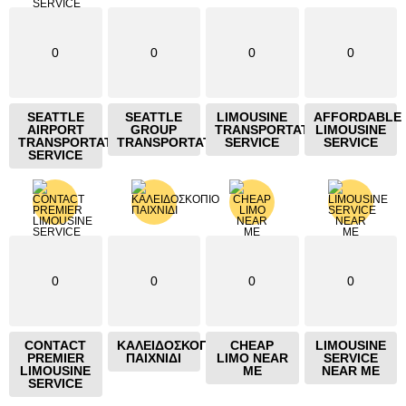
0
0
0
0
SEATTLE
SEATTLE
LIMOUSINE
AFFORDABLE
AIRPORT
GROUP
TRANSPORTATION
LIMOUSINE
TRANSPORTATION
TRANSPORTATION
SERVICE
SERVICE
SERVICE
0
0
0
0
CONTACT
ΚΑΛΕΙΔΟΣΚΟΠΙΟ
CHEAP
LIMOUSINE
PREMIER
ΠΑΙΧΝΙΔΙ
LIMO NEAR
SERVICE
LIMOUSINE
ME
NEAR ME
SERVICE