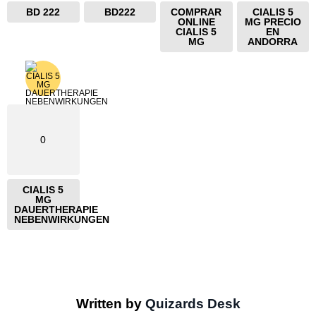
BD 222
BD222
COMPRAR
CIALIS 5
ONLINE
MG PRECIO
CIALIS 5
EN
MG
ANDORRA
0
CIALIS 5
MG
DAUERTHERAPIE
NEBENWIRKUNGEN
Written by
Quizards Desk