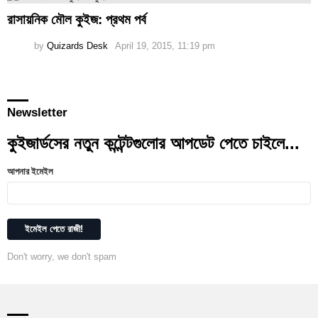
রাসায়নিক মৌল কুইজ: প্রথম পর্ব
by
Quizards Desk
April 19, 2015, 11:19 pm
Newsletter
কুইজার্ডসের নতুন কন্টেন্টগুলোর আপডেট পেতে চাইলে...
আপনার ইমেইল
Don't worry, we don't spam