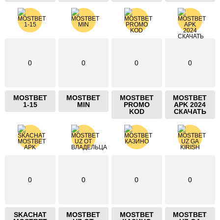
0
0
0
0
MOSTBET
MOSTBET
MOSTBET
MOSTBET
1-15
MIN
PROMO
APK 2024
KOD
СКАЧАТЬ
0
0
0
0
SKACHAT
MOSTBET
MOSTBET
MOSTBET