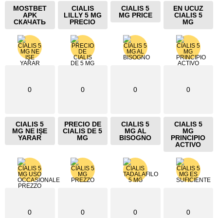
MOSTBET
CIALIS
CIALIS 5
EN UCUZ
APK
LILLY 5 MG
MG PRICE
CIALIS 5
СКАЧАТЬ
PRECIO
MG
0
0
0
0
CIALIS 5
PRECIO DE
CIALIS 5
CIALIS 5
MG NE IŞE
CIALIS DE 5
MG AL
MG
YARAR
MG
BISOGNO
PRINCIPIO
ACTIVO
0
0
0
0