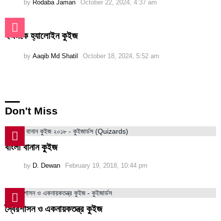
by
Rodaba Jaman
October 22, 2024, 4:37 am
ইএমকে হ্যালোইন কুইজ
by
Aaqib Md Shatil
October 18, 2024, 5:52 am
Don't Miss
বাংলা বানান কুইজ
by
D. Dewan
February 19, 2018, 10:44 pm
স্বৈরশাসন ও একনায়কতন্ত্র কুইজ