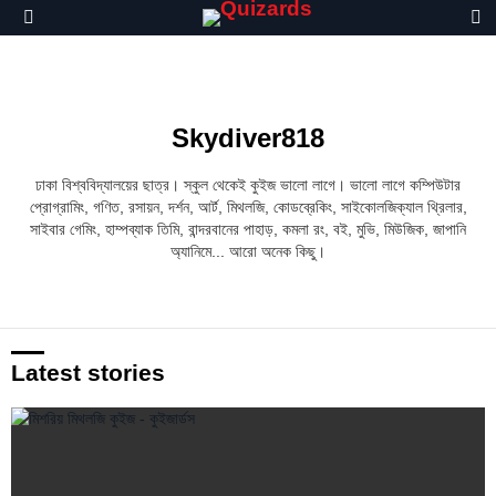
S
Menu
Skydiver818
ঢাকা বিশ্ববিদ্যালয়ের ছাত্র। স্কুল থেকেই কুইজ ভালো লাগে। ভালো লাগে কম্পিউটার
প্রোগ্রামিং, গণিত, রসায়ন, দর্শন, আর্ট, মিথলজি, কোডব্রেকিং, সাইকোলজিক্যাল থ্রিলার,
সাইবার গেমিং, হাম্পব্যাক তিমি, বান্দরবানের পাহাড়, কমলা রং, বই, মুভি, মিউজিক, জাপানি
অ্যানিমে... আরো অনেক কিছু।
Latest stories