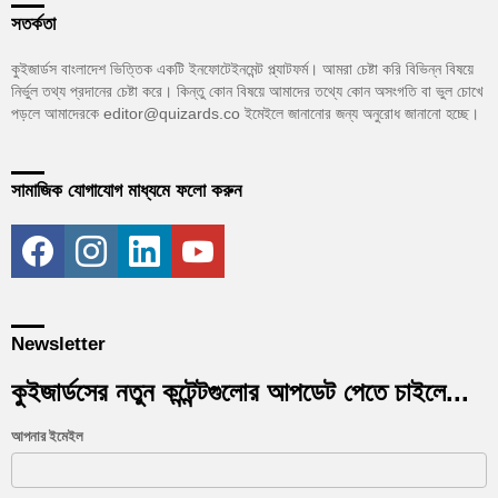
সতর্কতা
কুইজার্ডস বাংলাদেশ ভিত্তিক একটি ইনফোটেইনমেন্ট প্ল্যাটফর্ম। আমরা চেষ্টা করি বিভিন্ন বিষয়ে
নির্ভুল তথ্য প্রদানের চেষ্টা করে। কিন্তু কোন বিষয়ে আমাদের তথ্যে কোন অসংগতি বা ভুল চোখে
পড়লে আমাদেরকে editor@quizards.co ইমেইলে জানানোর জন্য অনুরোধ জানানো হচ্ছে।
সামাজিক যোগাযোগ মাধ্যমে ফলো করুন
facebook
instagram
linkedin
youtube
Newsletter
কুইজার্ডসের নতুন কন্টেন্টগুলোর আপডেট পেতে চাইলে...
আপনার ইমেইল