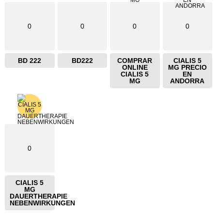
0
0
0
0
BD 222
BD222
COMPRAR
CIALIS 5
ONLINE
MG PRECIO
CIALIS 5
EN
MG
ANDORRA
0
CIALIS 5
MG
DAUERTHERAPIE
NEBENWIRKUNGEN