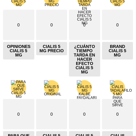
0
0
0
0
OPINIONES
CIALIS 5
¿CUÁNTO
BRAND
CIALIS 5
MG PRECIO
TIEMPO
CIALIS 5
MG
TARDA EN
MG
HACER
EFECTO
CIALIS 5
MG
0
0
0
0
PARA QUE
CIALIS 5
CIALIS 5
CIALIS