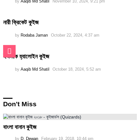
by
Aaqib Md Shatil
November 10, 2024, 9:21 pm
নারী ক্রিকেট কুইজ
by
Rodaba Jaman
October 22, 2024, 4:37 am
ইএমকে হ্যালোইন কুইজ
by
Aaqib Md Shatil
October 18, 2024, 5:52 am
Don't Miss
বাংলা বানান কুইজ
by
D. Dewan
February 19, 2018, 10:44 pm