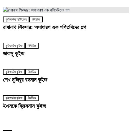
কুইজার্ডস আর্টিকেল
নির্বাচিত
রাধানাথ শিকদার: অসাধারণ এক গণিতবিদের গল্প
কুইজার্ডস কুইজ
নির্বাচিত
ডাকসু কুইজ
কুইজার্ডস কুইজ
নির্বাচিত
শেখ মুজিবুর রহমান কুইজ
কুইজার্ডস কুইজ
নির্বাচিত
ইএমকে ক্রিসমাস কুইজ