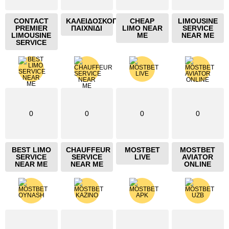
CONTACT
ΚΑΛΕΙΔΟΣΚΟΠΙΟ
CHEAP
LIMOUSINE
PREMIER
ΠΑΙΧΝΙΔΙ
LIMO NEAR
SERVICE
LIMOUSINE
ME
NEAR ME
SERVICE
0
0
0
0
BEST LIMO
CHAUFFEUR
MOSTBET
MOSTBET
SERVICE
SERVICE
LIVE
AVIATOR
NEAR ME
NEAR ME
ONLINE