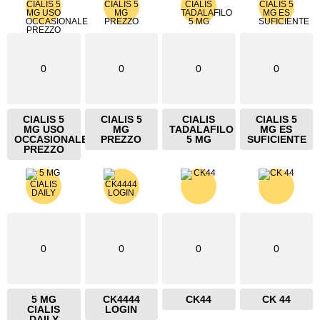
0
0
0
0
CIALIS 5
CIALIS 5
CIALIS
CIALIS 5
MG USO
MG
TADALAFILO
MG ES
OCCASIONALE
PREZZO
5 MG
SUFICIENTE
PREZZO
0
0
0
0
5 MG
CK4444
CK44
CK 44
CIALIS
LOGIN
DAILY