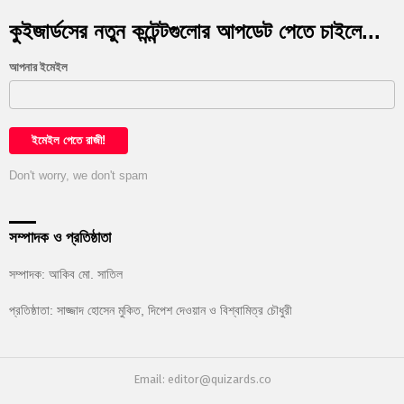
কুইজার্ডসের নতুন কন্টেন্টগুলোর আপডেট পেতে চাইলে...
আপনার ইমেইল
Don't worry, we don't spam
সম্পাদক ও প্রতিষ্ঠাতা
সম্পাদক: আকিব মো. সাতিল
প্রতিষ্ঠাতা: সাজ্জাদ হোসেন মুকিত, দিপেশ দেওয়ান ও বিশ্বামিত্র চৌধুরী
Email: editor@quizards.co