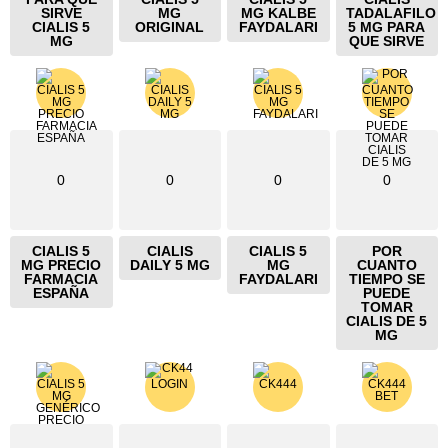
SIRVE
MG
MG KALBE
TADALAFILO
CIALIS 5
ORIGINAL
FAYDALARI
5 MG PARA
MG
QUE SIRVE
0
0
0
0
CIALIS 5
CIALIS
CIALIS 5
POR
MG PRECIO
DAILY 5 MG
MG
CUANTO
FARMACIA
FAYDALARI
TIEMPO SE
ESPAÑA
PUEDE
TOMAR
CIALIS DE 5
MG