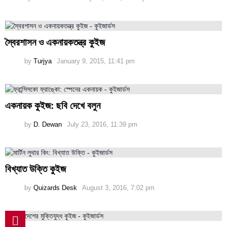
স্বৈরশাসন ও একনায়কতন্ত্র কুইজ
by
Turjya
January 9, 2015, 11:41 pm
একনায়ক কুইজ: ছবি দেখে বলুন
by
D. Dewan
July 23, 2016, 11:39 pm
বিখ্যাত উক্তি কুইজ
by
Quizards Desk
August 3, 2016, 7:02 pm