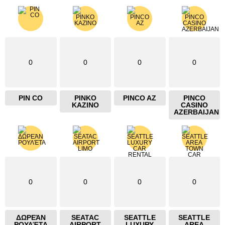
0
0
0
0
PIN CO
PINKO
PINCO AZ
PINCO
KAZINO
CASINO
AZERBAIJAN
0
0
0
0
ΔΩΡΕΆΝ
SEATAC
SEATTLE
SEATTLE
ΡΟΥΛΈΤΑ
AIRPORT
LUXURY
AREA