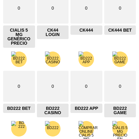
0
0
0
0
CIALIS 5
CK44
CK444
CK444 BET
MG
LOGIN
GENÉRICO
PRECIO
0
0
0
0
BD222 BET
BD222
BD222 APP
BD222
CASINO
GAME