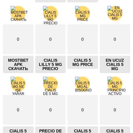
0
0
0
0
MOSTBET
CIALIS
CIALIS 5
EN UCUZ
APK
LILLY 5 MG
MG PRICE
CIALIS 5
СКАЧАТЬ
PRECIO
MG
0
0
0
0
CIALIS 5
PRECIO DE
CIALIS 5
CIALIS 5