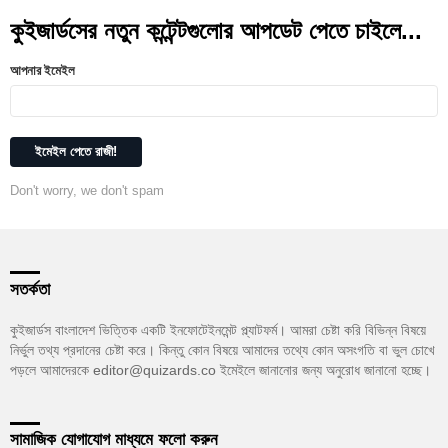
কুইজার্ডসের নতুন কন্টেন্টগুলোর আপডেট পেতে চাইলে...
আপনার ইমেইল
Don't worry, we don't spam
সতর্কতা
কুইজার্ডস বাংলাদেশ ভিত্তিক একটি ইনফোটেইনমেন্ট প্ল্যাটফর্ম। আমরা চেষ্টা করি বিভিন্ন বিষয়ে
নির্ভুল তথ্য প্রদানের চেষ্টা করে। কিন্তু কোন বিষয়ে আমাদের তথ্যে কোন অসংগতি বা ভুল চোখে
পড়লে আমাদেরকে editor@quizards.co ইমেইলে জানানোর জন্য অনুরোধ জানানো হচ্ছে।
সামাজিক যোগাযোগ মাধ্যমে ফলো করুন