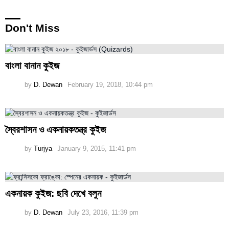
Don't Miss
বাংলা বানান কুইজ
by
D. Dewan
February 19, 2018, 10:44 pm
স্বৈরশাসন ও একনায়কতন্ত্র কুইজ
by
Turjya
January 9, 2015, 11:41 pm
একনায়ক কুইজ: ছবি দেখে বলুন
by
D. Dewan
July 23, 2016, 11:39 pm