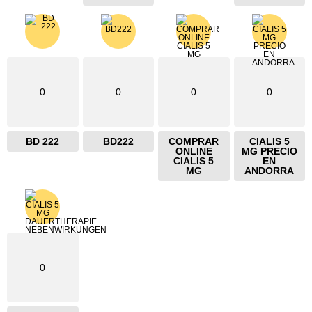
0
0
0
0
BD 222
BD222
COMPRAR
CIALIS 5
ONLINE
MG PRECIO
CIALIS 5
EN
MG
ANDORRA
0