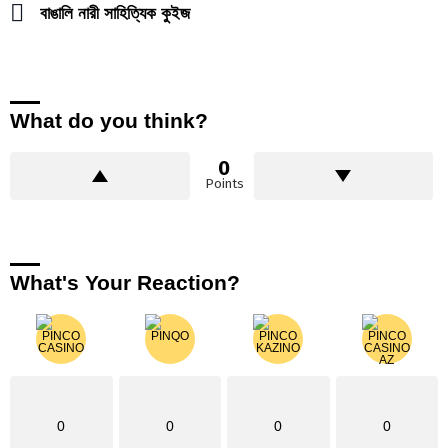
বাঙালি নারী সাহিত্যিক কুইজ
What do you think?
0
Points
What's Your Reaction?
0
0
0
0