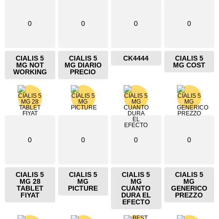
0
0
0
0
CIALIS 5
CIALIS 5
CK4444
CIALIS 5
MG NOT
MG DIARIO
MG COST
WORKING
PRECIO
0
0
0
0
CIALIS 5
CIALIS 5
CIALIS 5
CIALIS 5
MG 28
MG
MG
MG
TABLET
PICTURE
CUANTO
GENERICO
FIYAT
DURA EL
PREZZO
EFECTO