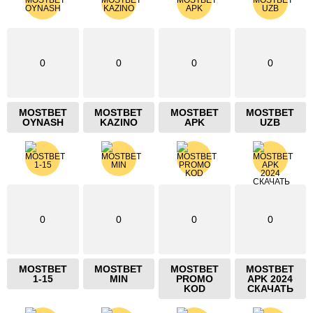
0
0
0
0
MOSTBET
MOSTBET
MOSTBET
MOSTBET
OYNASH
KAZINO
APK
UZB
0
0
0
0
MOSTBET
MOSTBET
MOSTBET
MOSTBET
1-15
MIN
PROMO
APK 2024
KOD
СКАЧАТЬ