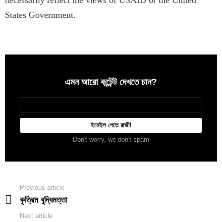
States Government.
এমন আরো কন্টেন্ট দেখতে চান?
Newsletter
আপনার
ইমেইল
Don't worry, we don't spam
Previous article
See
more
কৃত্রিম বুদ্ধিমত্তা
Next article