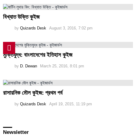
বিখ্যাত উক্তি কুইজ
by
Quizards Desk
August 3, 2016, 7:02 pm
মুক্তিযুদ্ধ: বাংলাদেশের ইতিহাস কুইজ
by
D. Dewan
March 25, 2016, 8:01 pm
রাসায়নিক মৌল কুইজ: প্রথম পর্ব
by
Quizards Desk
April 19, 2015, 11:19 pm
Newsletter