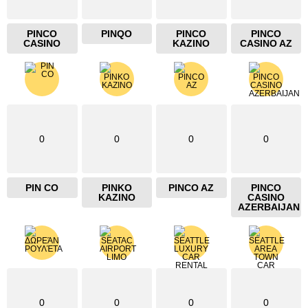
PINCO
PINQO
PINCO
PINCO
CASINO
KAZINO
CASINO AZ
0
0
0
0
PIN CO
PINKO
PINCO AZ
PINCO
KAZINO
CASINO
AZERBAIJAN
0
0
0
0