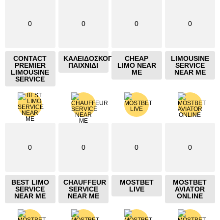
0
0
0
0
CONTACT
ΚΑΛΕΙΔΟΣΚΟΠΙΟ
CHEAP
LIMOUSINE
PREMIER
ΠΑΙΧΝΙΔΙ
LIMO NEAR
SERVICE
LIMOUSINE
ME
NEAR ME
SERVICE
0
0
0
0
BEST LIMO
CHAUFFEUR
MOSTBET
MOSTBET
SERVICE
SERVICE
LIVE
AVIATOR
NEAR ME
NEAR ME
ONLINE