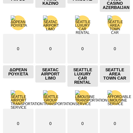
KAZINO
CASINO
AZERBAIJAN
0
0
0
0
ΔΩΡΕΆΝ
SEATAC
SEATTLE
SEATTLE
ΡΟΥΛΈΤΑ
AIRPORT
LUXURY
AREA
LIMO
CAR
TOWN CAR
RENTAL
0
0
0
0