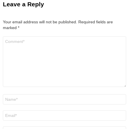
Leave a Reply
Your email address will not be published.
Required fields are
marked
*
Comment
*
Name
*
Email
*
Website