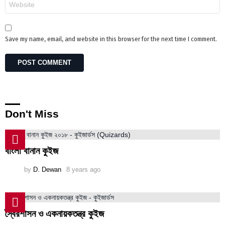
Save my name, email, and website in this browser for the next time I comment.
Don't Miss
বাংলা বানান কুইজ
by
D. Dewan
8 years ago
স্বৈরশাসন ও একনায়কতন্ত্র কুইজ