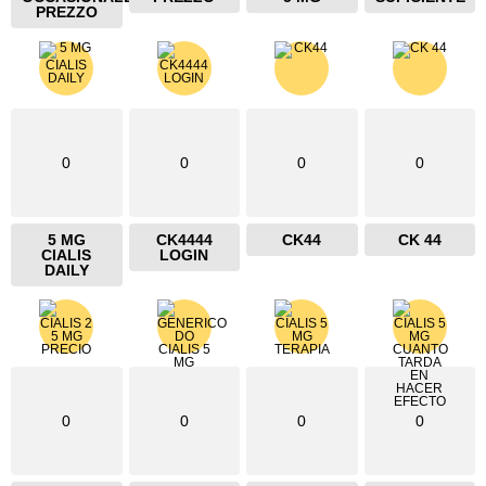
PREZZO
0
0
0
0
5 MG
CK4444
CK44
CK 44
CIALIS
LOGIN
DAILY
0
0
0
0