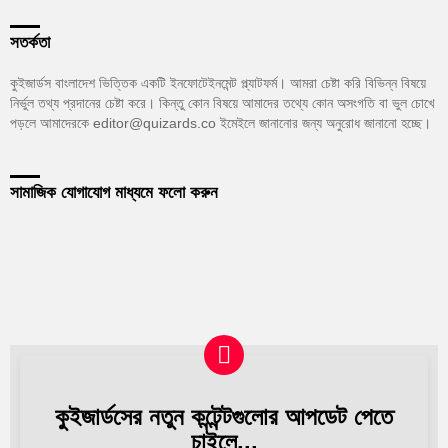
সতর্কতা
কুইজার্ডস বাংলাদেশ ভিত্তিক একটি ইনফোটেইনমেন্ট প্ল্যাটফর্ম। আমরা চেষ্টা করি বিভিন্ন বিষয়ে
নির্ভুল তথ্য প্রদানের চেষ্টা করে। কিন্তু কোন বিষয়ে আমাদের তথ্যে কোন অসংগতি বা ভুল চোখে
পড়লে আমাদেরকে editor@quizards.co ইমেইলে জানানোর জন্য অনুরোধ জানানো হচ্ছে।
সামাজিক যোগাযোগ মাধ্যমে ফলো করুন
কুইজার্ডসের নতুন কন্টেন্টগুলোর আপডেট পেতে
Newsletter
চাইলে...