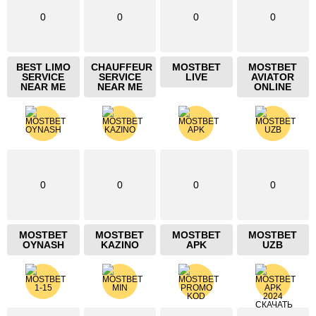
0
0
0
0
BEST LIMO
CHAUFFEUR
MOSTBET
MOSTBET
SERVICE
SERVICE
LIVE
AVIATOR
NEAR ME
NEAR ME
ONLINE
0
0
0
0
MOSTBET
MOSTBET
MOSTBET
MOSTBET
OYNASH
KAZINO
APK
UZB