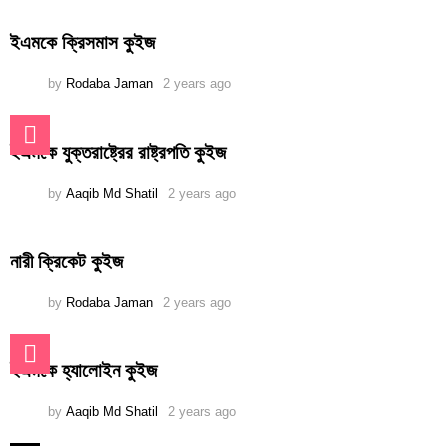
ইএমকে ক্রিসমাস কুইজ
by
Rodaba Jaman
2 years ago
ইএমকে যুক্তরাষ্ট্রের রাষ্ট্রপতি কুইজ
by
Aaqib Md Shatil
2 years ago
নারী ক্রিকেট কুইজ
by
Rodaba Jaman
2 years ago
ইএমকে হ্যালোইন কুইজ
by
Aaqib Md Shatil
2 years ago