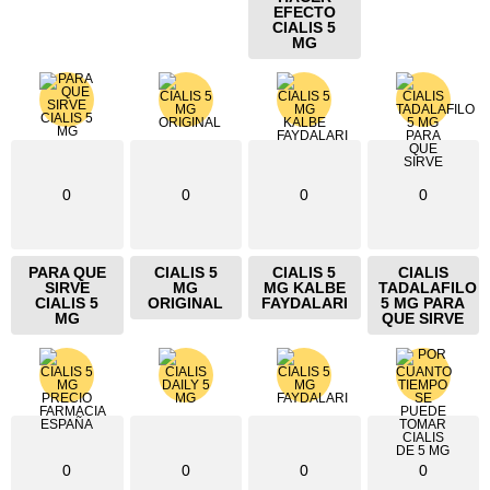
EFECTO
CIALIS 5
MG
0
0
0
0
PARA QUE
CIALIS 5
CIALIS 5
CIALIS
SIRVE
MG
MG KALBE
TADALAFILO
CIALIS 5
ORIGINAL
FAYDALARI
5 MG PARA
MG
QUE SIRVE
0
0
0
0