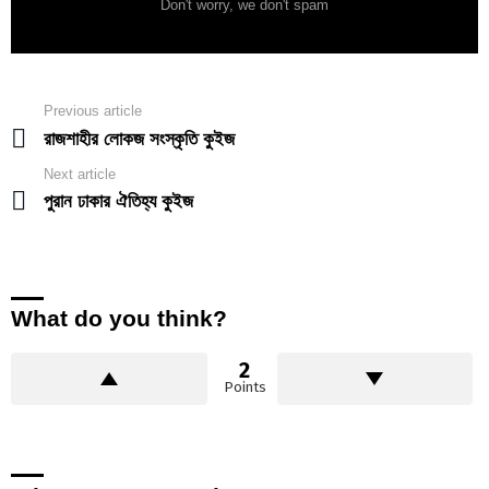
Don't worry, we don't spam
Previous article
See
more
রাজশাহীর লোকজ সংস্কৃতি কুইজ
Next article
পুরান ঢাকার ঐতিহ্য কুইজ
What do you think?
2
Points