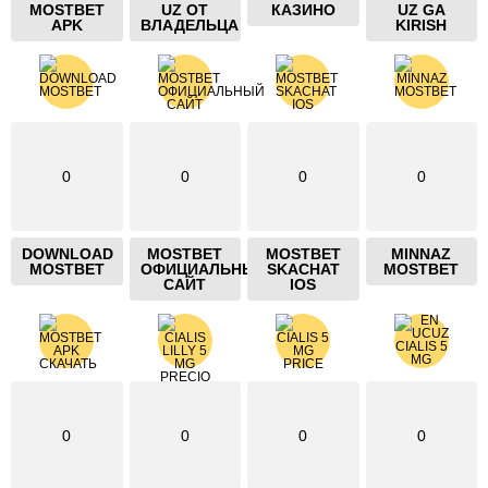
MOSTBET
UZ ОТ
КАЗИНО
UZ GA
APK
ВЛАДЕЛЬЦА
KIRISH
0
0
0
0
DOWNLOAD
MOSTBET
MOSTBET
MINNAZ
MOSTBET
ОФИЦИАЛЬНЫЙ
SKACHAT
MOSTBET
САЙТ
IOS
0
0
0
0