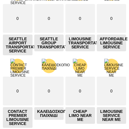
0
0
0
0
SEATTLE
SEATTLE
LIMOUSINE
AFFORDABLE
AIRPORT
GROUP
TRANSPORTATION
LIMOUSINE
TRANSPORTATION
TRANSPORTATION
SERVICE
SERVICE
SERVICE
0
0
0
0
CONTACT
ΚΑΛΕΙΔΟΣΚΟΠΙΟ
CHEAP
LIMOUSINE
PREMIER
ΠΑΙΧΝΙΔΙ
LIMO NEAR
SERVICE
LIMOUSINE
ME
NEAR ME
SERVICE