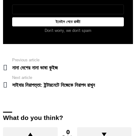
আপনার
ইমেইল
Don't worry, we don't spam
Previous article
See
more
নানা দেশের নানা ভাষা কুইজ
Next article
সাইবার নিরাপত্তা: ইন্টারনেটে নিজেকে নিরাপদ রাখুন
What do you think?
0