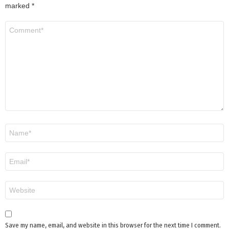
marked
*
Comment
*
Name
*
Email
*
Website
Save my name, email, and website in this browser for the next time I comment.