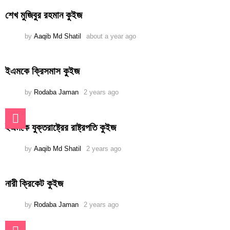
শেখ মুজিবুর রহমান কুইজ
by
Aaqib Md Shatil
about a year ago
ইএমকে ক্রিসমাস কুইজ
by
Rodaba Jaman
2 years ago
ইএমকে যুক্তরাষ্ট্রের রাষ্ট্রপতি কুইজ
by
Aaqib Md Shatil
2 years ago
নারী ক্রিকেট কুইজ
by
Rodaba Jaman
2 years ago