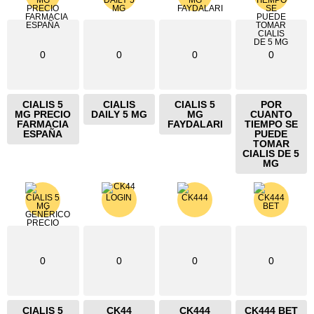
0
0
0
0
CIALIS 5
CIALIS
CIALIS 5
POR
MG PRECIO
DAILY 5 MG
MG
CUANTO
FARMACIA
FAYDALARI
TIEMPO SE
ESPAÑA
PUEDE
TOMAR
CIALIS DE 5
MG
0
0
0
0
CIALIS 5
CK44
CK444
CK444 BET