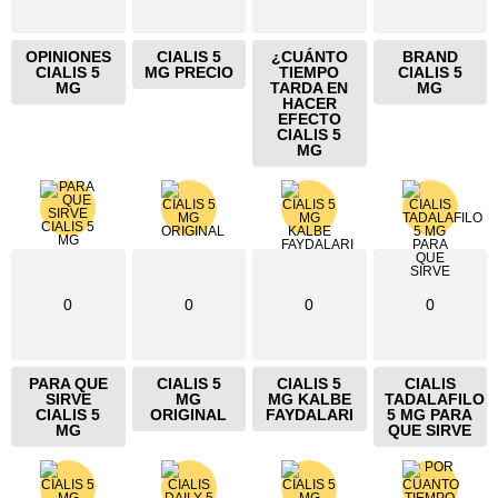
OPINIONES
CIALIS 5
¿CUÁNTO
BRAND
CIALIS 5
MG PRECIO
TIEMPO
CIALIS 5
MG
TARDA EN
MG
HACER
EFECTO
CIALIS 5
MG
0
0
0
0
PARA QUE
CIALIS 5
CIALIS 5
CIALIS
SIRVE
MG
MG KALBE
TADALAFILO
CIALIS 5
ORIGINAL
FAYDALARI
5 MG PARA
MG
QUE SIRVE