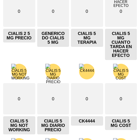
0
0
0
0
CIALIS 2 5
GENERICO
CIALIS 5
CIALIS 5
MG PRECIO
DO CIALIS
MG
MG
5 MG
TERAPIA
CUANTO
TARDA EN
HACER
EFECTO
0
0
0
0
CIALIS 5
CIALIS 5
CK4444
CIALIS 5
MG NOT
MG DIARIO
MG COST
WORKING
PRECIO