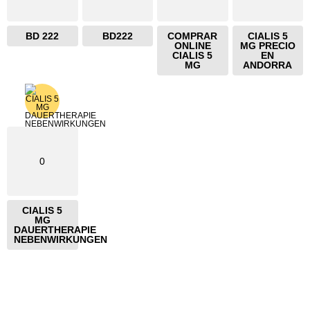
BD 222
BD222
COMPRAR
CIALIS 5
ONLINE
MG PRECIO
CIALIS 5
EN
MG
ANDORRA
0
CIALIS 5
MG
DAUERTHERAPIE
NEBENWIRKUNGEN