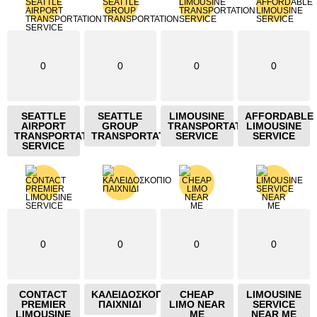
0
0
0
0
SEATTLE
SEATTLE
LIMOUSINE
AFFORDABLE
AIRPORT
GROUP
TRANSPORTATION
LIMOUSINE
TRANSPORTATION
TRANSPORTATION
SERVICE
SERVICE
SERVICE
0
0
0
0
CONTACT
ΚΑΛΕΙΔΟΣΚΟΠΙΟ
CHEAP
LIMOUSINE
PREMIER
ΠΑΙΧΝΙΔΙ
LIMO NEAR
SERVICE
LIMOUSINE
ME
NEAR ME