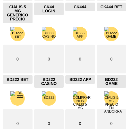
CIALIS 5
CK44
CK444
CK444 BET
MG
LOGIN
GENÉRICO
PRECIO
0
0
0
0
BD222 BET
BD222
BD222 APP
BD222
CASINO
GAME
0
0
0
0