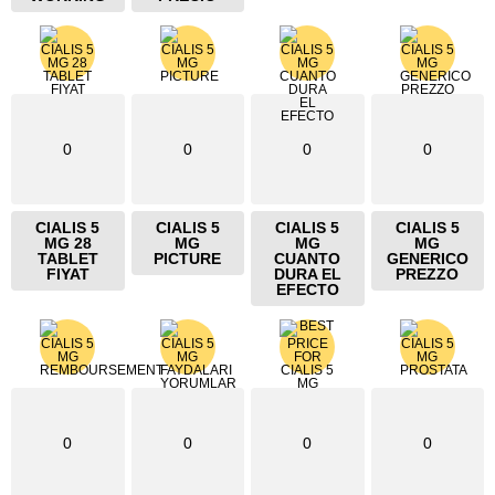
0
0
0
0
CIALIS 5
CIALIS 5
CIALIS 5
CIALIS 5
MG 28
MG
MG
MG
TABLET
PICTURE
CUANTO
GENERICO
FIYAT
DURA EL
PREZZO
EFECTO
0
0
0
0