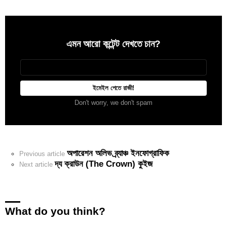
এমন আরো কন্টেন্ট দেখতে চান?
Newsletter
আপনার
ইমেইল
Don't worry, we don't spam
অপারেশন অলিভ ব্র্যাঞ্চ ইনফোগ্রাফিক
See
Previous article
more
দ্য ক্রাউন (The Crown) কুইজ
Next article
What do you think?