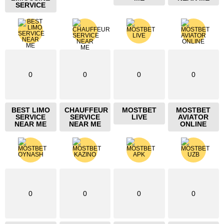
SERVICE
0
0
0
0
BEST LIMO
CHAUFFEUR
MOSTBET
MOSTBET
SERVICE
SERVICE
LIVE
AVIATOR
NEAR ME
NEAR ME
ONLINE
0
0
0
0