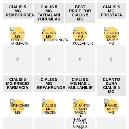
CIALIS 5
CIALIS 5
BEST
CIALIS 5
MG
MG
PRICE FOR
MG
REMBOURSEMENT
FAYDALARI
CIALIS 5
PROSTATA
YORUMLAR
MG
0
0
0
0
CIALIS 5
CIALIS 5
CIALIS 5
CUANTO
MG PRECIO
MG
MG NASIL
DURA
FARMACIA
ERFAHRUNGEN
KULLANILIR
CIALIS 5
MG