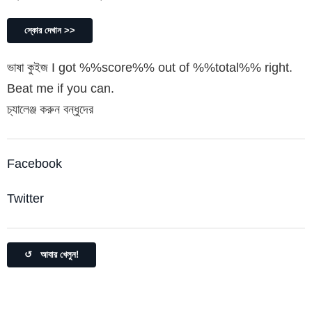
স্কোর দেখান >>
ভাষা কুইজ
I got %%score%% out of %%total%% right.
Beat me if you can.
চ্যালেঞ্জ করুন বন্ধুদের
Facebook
Twitter
↺ আবার খেলুন!