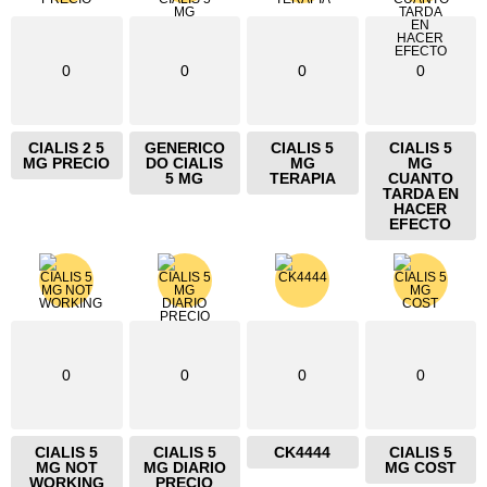
0
0
0
0
CIALIS 2 5
GENERICO
CIALIS 5
CIALIS 5
MG PRECIO
DO CIALIS
MG
MG
5 MG
TERAPIA
CUANTO
TARDA EN
HACER
EFECTO
0
0
0
0
CIALIS 5
CIALIS 5
CK4444
CIALIS 5
MG NOT
MG DIARIO
MG COST
WORKING
PRECIO