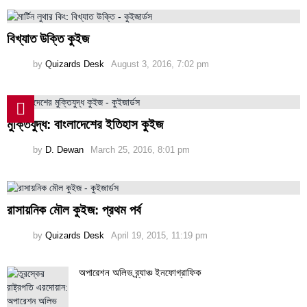
বিখ্যাত উক্তি কুইজ
by
Quizards Desk
August 3, 2016, 7:02 pm
মুক্তিযুদ্ধ: বাংলাদেশের ইতিহাস কুইজ
by
D. Dewan
March 25, 2016, 8:01 pm
রাসায়নিক মৌল কুইজ: প্রথম পর্ব
by
Quizards Desk
April 19, 2015, 11:19 pm
অপারেশন অলিভ ব্র্যাঞ্চ ইনফোগ্রাফিক