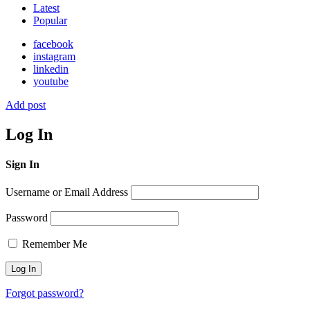
Latest
Popular
facebook
instagram
linkedin
youtube
Add post
Log In
Sign In
Username or Email Address
Password
Remember Me
Forgot password?