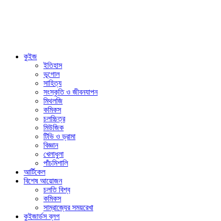
কুইজ
ইতিহাস
ভূগোল
সাহিত্য
সংস্কৃতি ও জীবনযাপন
মিথলজি
কমিকস
চলচ্চিত্র
মিউজিক
টিভি ও ড্রামা
বিজ্ঞান
খেলাধুলা
পাঁচমিশালি
আর্টিকেল
বিশেষ আয়োজন
চলতি বিশ্ব
কমিকস
সাম্রাজ্যের সময়রেখা
কুইজার্ডস ব্লগ