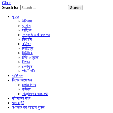
Close
Search for:
Search
কুইজ
ইতিহাস
ভূগোল
সাহিত্য
সংস্কৃতি ও জীবনযাপন
মিথলজি
কমিকস
চলচ্চিত্র
মিউজিক
টিভি ও ড্রামা
বিজ্ঞান
খেলাধুলা
পাঁচমিশালি
আর্টিকেল
বিশেষ আয়োজন
চলতি বিশ্ব
কমিকস
সাম্রাজ্যের সময়রেখা
কুইজার্ডস ব্লগ
অ্যাকাউন্ট
ইএমকে পপ কালচার কুইজ