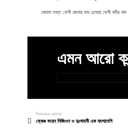
বোনাস তথ্য: ফেনী জেলার নাম এসেছে ফেনী নদীর নাম 
এমন আরো কন্ট
Newsletter
আপনার
ইমেইল
Previous article
See
more
ফ্রেঞ্চ ফরেন লিজিওন ও দুঃসাহসী এক বাংলাদেশি