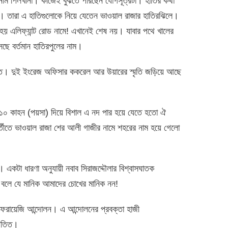
 নাম পিলখানা। কাজেই বুঝতে পারছেন যোগসূত্রটা। হাতির কথা
। তারা এ হাতিগুলোকে নিয়ে যেতেন ভাওয়াল রাজার হাতিরঝিলে।
হয় এলিফ্যান্ট রোড নামে! এখানেই শেষ নয়। যাবার পথে খালের
ছে বর্তমান হাতিরপুলের নাম।
িত। দুই ইংরেজ অফিসার ককরেল আর উয়ারের স্মৃতি জড়িয়ে আছে
। ১০ কাহন (পয়সা) দিয়ে বিশাল এ নদ পার হয়ে যেতে হতো ঐ
তীতে ভাওয়াল রাজা শের আলী গাজীর নামে শহরের নাম হয়ে গেলো
না। একটা ধারণা অনুযায়ী নবাব সিরাজদ্দৌলার বিশ্বাসঘাতক
 বলে যে মানিক আমাদের চোখের মানিক নন!
 ফরায়েজি আন্দোলন। এ আন্দোলনের প্রবক্তা হাজী
পত্তি।