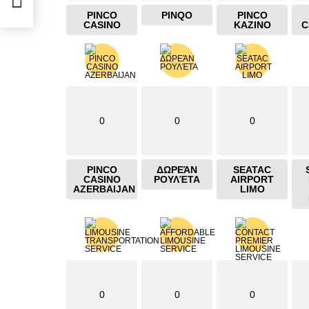
PINCO
PINQO
PINCO
CASINO
KAZINO
C
0
0
0
PINCO
ΔΩΡΕΆΝ
SEATAC
CASINO
ΡΟΥΛΈΤΑ
AIRPORT
AZERBAIJAN
LIMO
0
0
0