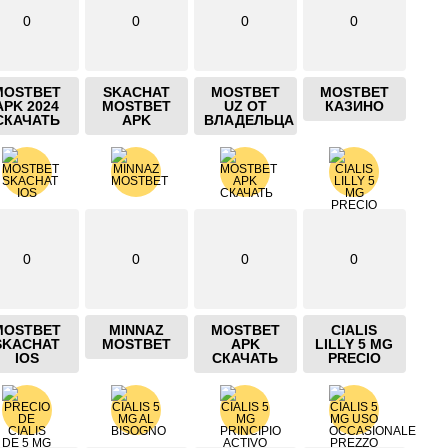
0
0
0
0
MOSTBET
SKACHAT
MOSTBET
MOSTBET
APK 2024
MOSTBET
UZ ОТ
КАЗИНО
СКАЧАТЬ
APK
ВЛАДЕЛЬЦА
0
0
0
0
MOSTBET
MINNAZ
MOSTBET
CIALIS
SKACHAT
MOSTBET
APK
LILLY 5 MG
IOS
СКАЧАТЬ
PRECIO