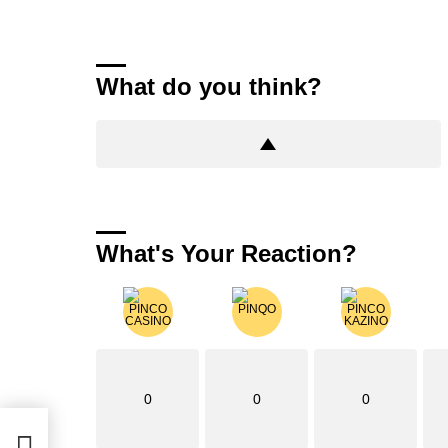
What do you think?
What's Your Reaction?
0
0
0