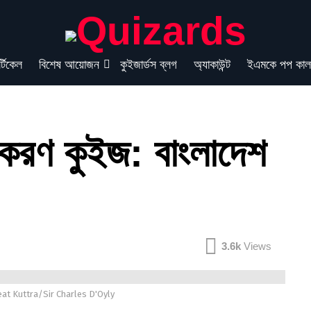
্টিকেল
বিশেষ আয়োজন
কুইজার্ডস ব্লগ
অ্যাকাউন্ট
ইএমকে পপ কাল
মকরণ কুইজ: বাংলাদেশ
3.6k
Views
eat Kuttra/Sir Charles D'Oyly