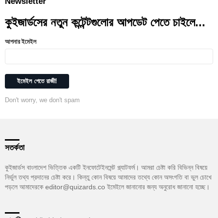
Newsletter
কুইজার্ডসের নতুন কন্টেন্টগুলোর আপডেট পেতে চাইলে...
আপনার ইমেইল
Don't worry, we don't spam
সতর্কতা
কুইজার্ডস বাংলাদেশ ভিত্তিক একটি ইনফোটেইনমেন্ট প্ল্যাটফর্ম। আমরা চেষ্টা করি বিভিন্ন বিষয়ে
নির্ভুল তথ্য প্রদানের চেষ্টা করে। কিন্তু কোন বিষয়ে আমাদের তথ্যে কোন অসংগতি বা ভুল চোখে
পড়লে আমাদেরকে editor@quizards.co ইমেইলে জানানোর জন্য অনুরোধ জানানো হচ্ছে।