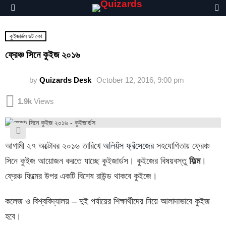
S
Menu
কুইজার্ডস ডট কো
ফ্রেঞ্চ সিনে কুইজ ২০১৬
by
Quizards Desk
October 12, 2016, 9:00 pm
1.9k
Views
আগামী ২৭ অক্টোবর ২০১৬ তারিখে
অলিয়ঁস ফ্রঁসেজের
সহযোগিতায় ফ্রেঞ্চ
সিনে কুইজ আয়োজন করতে যাচ্ছে কুইজার্ডস। কুইজের বিষয়বস্তু
ফিল্ম
।
ফ্রেঞ্চ ফিল্মের উপর একটি বিশেষ রাউন্ড থাকবে কুইজে।
কলেজ ও বিশ্ববিদ্যালয় – দুই পর্যায়ের শিক্ষার্থীদের নিয়ে আলাদাভাবে কুইজ
হবে।