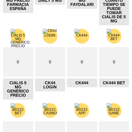
MG PRECIO
DAILY 5 MG
MG
CUANTO
FARMACIA
FAYDALARI
TIEMPO SE
ESPAÑA
PUEDE
TOMAR
CIALIS DE 5
MG
0
0
0
0
CIALIS 5
CK44
CK444
CK444 BET
MG
LOGIN
GENÉRICO
PRECIO