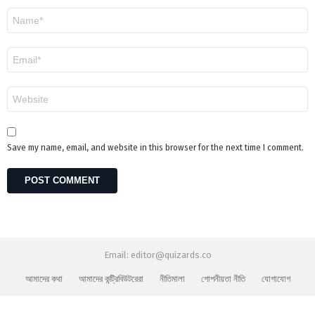
N
a
m
e
E
*
m
a
i
W
l
e
*
b
s
i
Save my name, email, and website in this browser for the next time I comment.
t
e
Email: editor@quizards.co
আমাদের কথা
আমাদের কন্ট্রিবিউটরেরা
নীতিমালা
গোপনীয়তা নীতি
যোগাযোগ