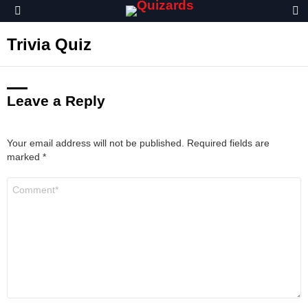
S
Menu
Trivia Quiz
Leave a Reply
Your email address will not be published.
Required fields are
marked
*
C
o
m
m
e
n
t
*