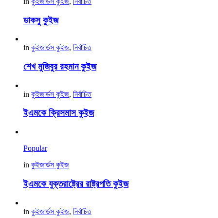
in
কুইজার্ডস কুইজ
,
নির্বাচিত
ডাকসু কুইজ
in
কুইজার্ডস কুইজ
,
নির্বাচিত
শেখ মুজিবুর রহমান কুইজ
in
কুইজার্ডস কুইজ
,
নির্বাচিত
ইএমকে ক্রিসমাস কুইজ
Popular
in
কুইজার্ডস কুইজ
ইএমকে যুক্তরাষ্ট্রের রাষ্ট্রপতি কুইজ
in
কুইজার্ডস কুইজ
,
নির্বাচিত