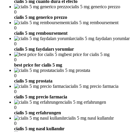
cialis 5 mg cuanto dura el efecto
cialis 5 mg generico prezzo
0
cialis 5 mg generico prezzo
cialis 5 mg remboursement
0
cialis 5 mg remboursement
cialis 5 mg faydaları yorumlar
0
cialis 5 mg faydaları yorumlar
best price for cialis 5 mg
0
best price for cialis 5 mg
cialis 5 mg prostata
0
cialis 5 mg prostata
cialis 5 mg precio farmacia
0
cialis 5 mg precio farmacia
cialis 5 mg erfahrungen
0
cialis 5 mg erfahrungen
cialis 5 mg nasıl kullanılır
0
cialis 5 mg nasıl kullanılır