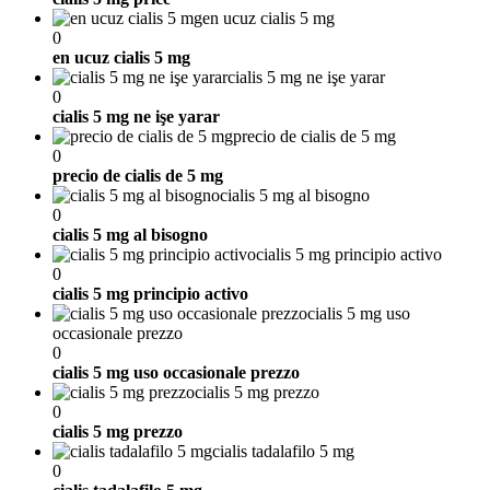
en ucuz cialis 5 mg
0
en ucuz cialis 5 mg
cialis 5 mg ne işe yarar
0
cialis 5 mg ne işe yarar
precio de cialis de 5 mg
0
precio de cialis de 5 mg
cialis 5 mg al bisogno
0
cialis 5 mg al bisogno
cialis 5 mg principio activo
0
cialis 5 mg principio activo
cialis 5 mg uso
occasionale prezzo
0
cialis 5 mg uso occasionale prezzo
cialis 5 mg prezzo
0
cialis 5 mg prezzo
cialis tadalafilo 5 mg
0