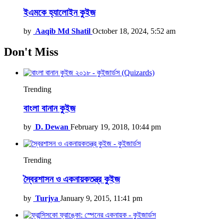
ইএমকে হ্যালোইন কুইজ
by
Aaqib Md Shatil
October 18, 2024, 5:52 am
Don't Miss
Trending
বাংলা বানান কুইজ
by
D. Dewan
February 19, 2018, 10:44 pm
Trending
স্বৈরশাসন ও একনায়কতন্ত্র কুইজ
by
Turjya
January 9, 2015, 11:41 pm