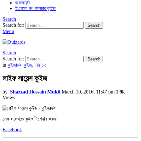
অ্যাকাউন্ট
ইএমকে পপ কালচার কুইজ
Search
Search for:
Search
Menu
Search
Search for:
Search
in
কুইজার্ডস কুইজ
,
নির্বাচিত
লাইফ সায়েন্স কুইজ
by
Shazzad Hossain Mukit
March 10, 2016, 11:47 pm
1.9k
Views
স্কোর দেখতে কুইজটি শেয়ার করুন!
Facebook