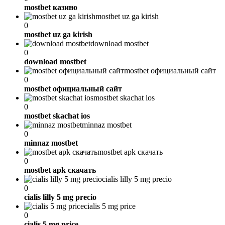
mostbet казино
mostbet uz ga kirish
0
mostbet uz ga kirish
download mostbet
0
download mostbet
mostbet официальный сайт
0
mostbet официальный сайт
mostbet skachat ios
0
mostbet skachat ios
minnaz mostbet
0
minnaz mostbet
mostbet apk скачать
0
mostbet apk скачать
cialis lilly 5 mg precio
0
cialis lilly 5 mg precio
cialis 5 mg price
0
cialis 5 mg price