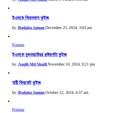
ইএমকে ক্রিসমাস কুইজ
by
Rodaba Jaman
December 25, 2024, 3:03 am
Popular
ইএমকে যুক্তরাষ্ট্রের রাষ্ট্রপতি কুইজ
by
Aaqib Md Shatil
November 10, 2024, 9:21 pm
নারী ক্রিকেট কুইজ
by
Rodaba Jaman
October 22, 2024, 4:37 am
Popular