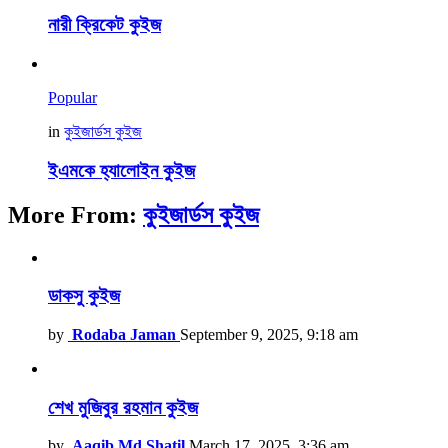
নারী ক্রিকেট কুইজ
Popular
in
কুইজার্ডস কুইজ
ইএমকে হ্যালোইন কুইজ
More From:
কুইজার্ডস কুইজ
ডাকসু কুইজ
by
Rodaba Jaman
September 9, 2025, 9:18 am
শেখ মুজিবুর রহমান কুইজ
by
Aaqib Md Shatil
March 17, 2025, 3:36 am