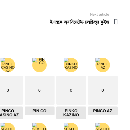
Next article
ইএমকে অ্যানিমেটেড চলচ্চিত্র কুইজ
0
0
0
0
PINCO
PIN CO
PINKO
PINCO AZ
ASINO AZ
KAZINO