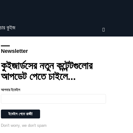
চার কুইজ
SEARCH
Newsletter
কুইজার্ডসের নতুন কন্টেন্টগুলোর
আপডেট পেতে চাইলে...
আপনার ইমেইল
Don't worry, we don't spam