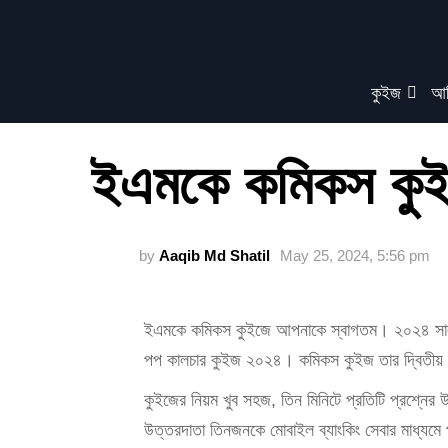
কুইজ
আর
ইএমকে কমিকস কু
by
Aaqib Md Shatil
May 25, 2024, 5:56 pm
ইএমকে কমিকস কুইজে আপনাকে স্বাগতম। ২০২৪ সাল 
পপ কালচার কুইজ ২০২৪। কমিকস কুইজ তার দ্বিতীয় 
কুইজের নিয়ম খুব সহজ, তিন মিনিটে প্রতিটি প্রশ্নে
উত্তরদাতা তিনজনকে মোবাইল ব্যাংকিং সেবার মাধ্যমে 