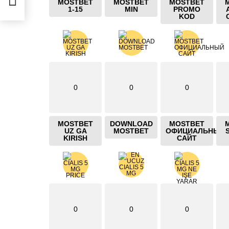
MOSTBET
MOSTBET
MOSTBET
1-15
MIN
PROMO
KOD
0
0
0
MOSTBET
DOWNLOAD
MOSTBET
UZ GA
MOSTBET
ОФИЦИАЛЬНЫЙ
KIRISH
САЙТ
0
0
0