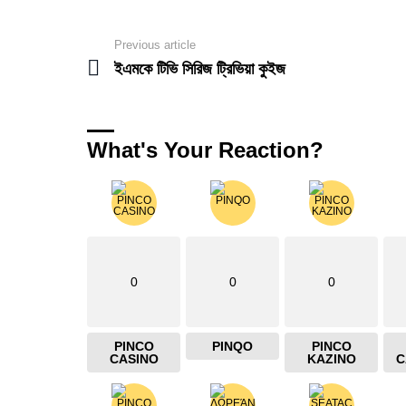
Previous article
See
more
ইএমকে টিভি সিরিজ ট্রিভিয়া কুইজ
What's Your Reaction?
0
0
0
PINCO
PINQO
PINCO
CASINO
KAZINO
C