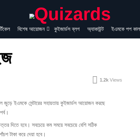
্টিকেল
বিশেষ আয়োজন
কুইজার্ডস ব্লগ
অ্যাকাউন্ট
ইএমকে পপ কাল
ইজ
1.2k
Views
জুড়ে ইএমকে সেন্টারের সহায়তায় কুইজার্ডস আয়োজন করছে
পর্ব।
র উত্তর দিতে হবে। সবচেয়ে কম সময়ে সবচেয়ে বেশি সঠিক
পাঁচশ টাকা করে দেয়া হবে।