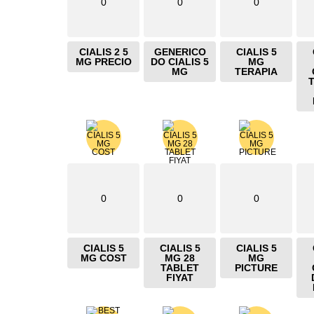
0
0
0
CIALIS 2 5
GENERICO
CIALIS 5
MG PRECIO
DO CIALIS 5
MG
MG
TERAPIA
0
0
0
CIALIS 5
CIALIS 5
CIALIS 5
MG COST
MG 28
MG
TABLET
PICTURE
FIYAT