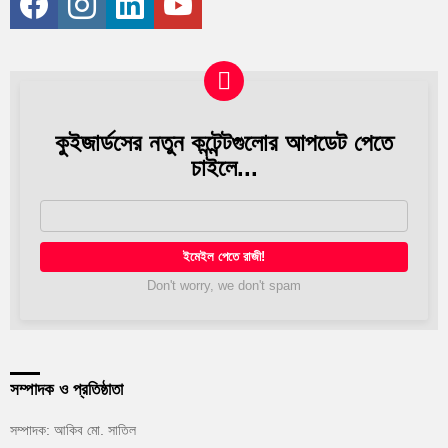
কুইজার্ডসের নতুন কন্টেন্টগুলোর আপডেট পেতে
Newsletter
চাইলে...
আপনার
ইমেইল
Don't worry, we don't spam
সম্পাদক ও প্রতিষ্ঠাতা
সম্পাদক: আকিব মো. সাতিল