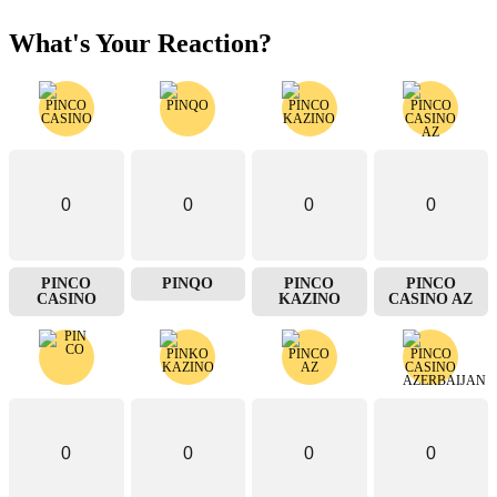
What's Your Reaction?
0
0
0
0
PINCO
PINQO
PINCO
PINCO
CASINO
KAZINO
CASINO AZ
0
0
0
0