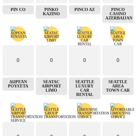
PIN CO
PINKO
PINCO AZ
PINCO
KAZINO
CASINO
AZERBAIJAN
0
0
0
0
ΔΩΡΕΆΝ
SEATAC
SEATTLE
SEATTLE
ΡΟΥΛΈΤΑ
AIRPORT
LUXURY
AREA
LIMO
CAR
TOWN CAR
RENTAL