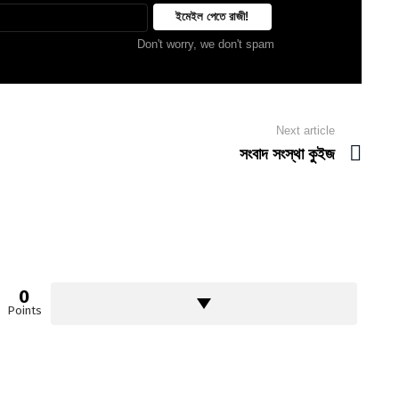
Don't worry, we don't spam
Next article
সংবাদ সংস্থা কুইজ
0
Points