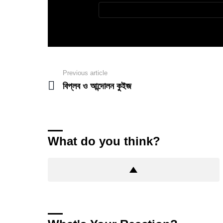
আপনার
ইমেইল
Previous article
See
more
বিপ্লব ও আন্দোলন কুইজ
What do you think?