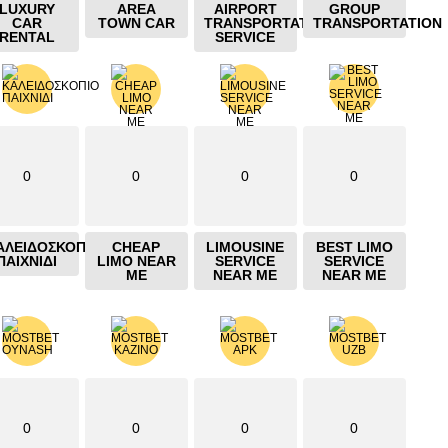
LUXURY
AREA
AIRPORT
GROUP
CAR
TOWN CAR
TRANSPORTATION
TRANSPORTATION
RENTAL
SERVICE
0
0
0
0
ΑΛΕΙΔΟΣΚΟΠΙΟ
CHEAP
LIMOUSINE
BEST LIMO
ΠΑΙΧΝΙΔΙ
LIMO NEAR
SERVICE
SERVICE
ME
NEAR ME
NEAR ME
0
0
0
0