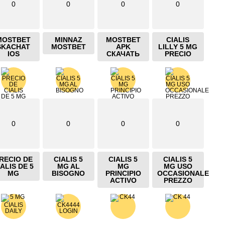
0
0
0
0
MOSTBET
MINNAZ
MOSTBET
CIALIS
SKACHAT
MOSTBET
APK
LILLY 5 MG
IOS
СКАЧАТЬ
PRECIO
0
0
0
0
RECIO DE
CIALIS 5
CIALIS 5
CIALIS 5
IALIS DE 5
MG AL
MG
MG USO
MG
BISOGNO
PRINCIPIO
OCCASIONALE
ACTIVO
PREZZO