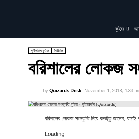
কুইজ
আর
কুইজার্ডস কুইজ
নির্বাচিত
বরিশালের লোকজ সং
by
Quizards Desk
November 1, 2018, 4:33 p
বরিশালের লোকজ সংস্কৃতি নিয়ে কতটুকু জানেন, যাচাই
Loading