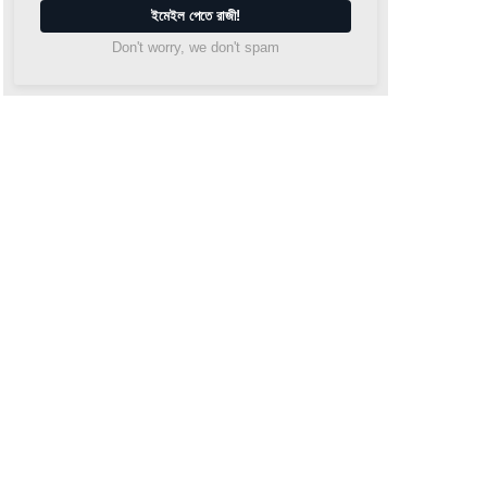
Don't worry, we don't spam