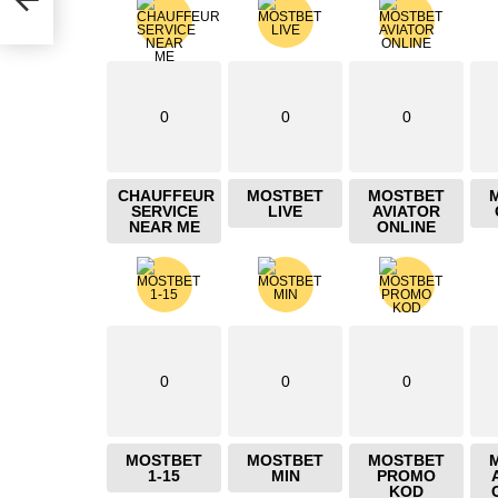
0
0
0
CHAUFFEUR
MOSTBET
MOSTBET
SERVICE
LIVE
AVIATOR
NEAR ME
ONLINE
0
0
0
MOSTBET
MOSTBET
MOSTBET
1-15
MIN
PROMO
KOD