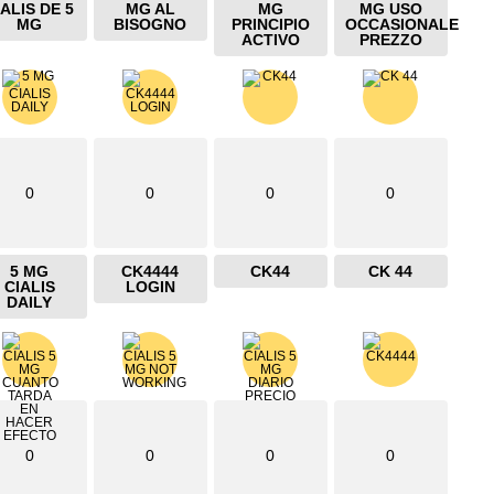
IALIS DE 5
MG AL
MG
MG USO
MG
BISOGNO
PRINCIPIO
OCCASIONALE
ACTIVO
PREZZO
0
0
0
0
5 MG
CK4444
CK44
CK 44
CIALIS
LOGIN
DAILY
0
0
0
0