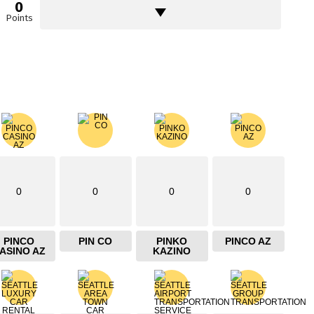
0
Points
0
0
0
0
PINCO
PIN CO
PINKO
PINCO AZ
ASINO AZ
KAZINO