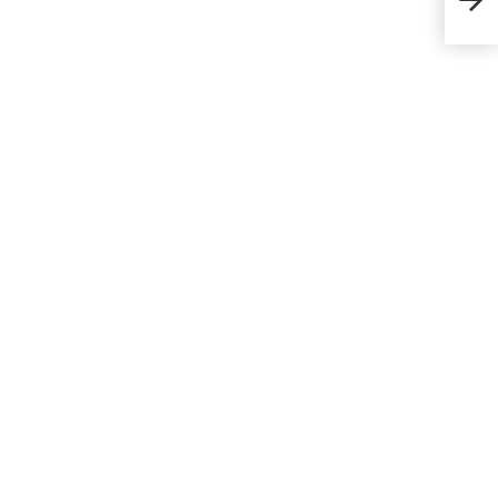
রাজনীত