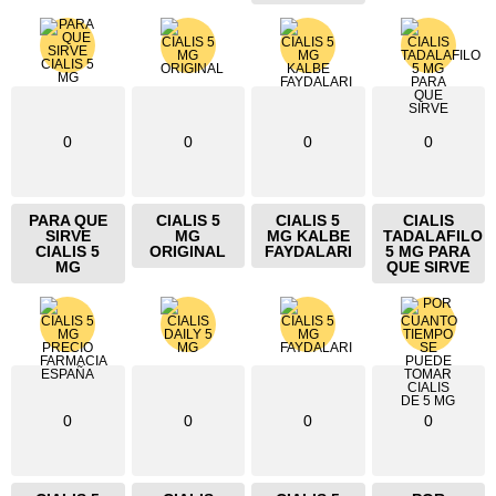
0
0
0
0
PARA QUE
CIALIS 5
CIALIS 5
CIALIS
SIRVE
MG
MG KALBE
TADALAFILO
CIALIS 5
ORIGINAL
FAYDALARI
5 MG PARA
MG
QUE SIRVE
0
0
0
0