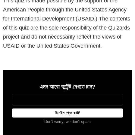
This quiz is made possible by the support of the
American People through the United States Agency
for International Development (USAID.) The contents
of this quiz are the sole responsibility of the Quizards
project and do not necessarily reflect the views of
USAID or the United States Government.
এমন আরো কন্টেন্ট দেখতে চান?
Newsletter
আপনার
ইমেইল
Don't worry, we don't spam