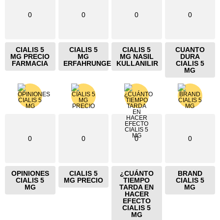
0
0
0
0
CIALIS 5
CIALIS 5
CIALIS 5
CUANTO
MG PRECIO
MG
MG NASIL
DURA
FARMACIA
ERFAHRUNGEN
KULLANILIR
CIALIS 5
MG
0
0
0
0
OPINIONES
CIALIS 5
¿CUÁNTO
BRAND
CIALIS 5
MG PRECIO
TIEMPO
CIALIS 5
MG
TARDA EN
MG
HACER
EFECTO
CIALIS 5
MG