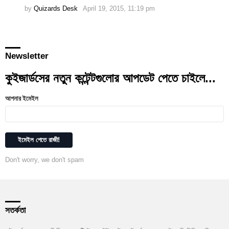
by
Quizards Desk
April 19, 2015, 11:19 pm
Newsletter
কুইজার্ডসের নতুন কন্টেন্টগুলোর আপডেট পেতে চাইলে...
আপনার ইমেইল
Don't worry, we don't spam
সতর্কতা