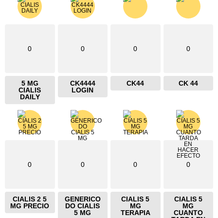
0
0
0
0
5 MG
CK4444
CK44
CK 44
CIALIS
LOGIN
DAILY
0
0
0
0
CIALIS 2 5
GENERICO
CIALIS 5
CIALIS 5
MG PRECIO
DO CIALIS
MG
MG
5 MG
TERAPIA
CUANTO