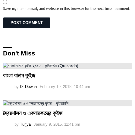
Save my name, email, and website in this browser for the next time I comment.
Don't Miss
বাংলা বানান কুইজ
by
D. Dewan
February 19, 2018, 10:44 pm
স্বৈরশাসন ও একনায়কতন্ত্র কুইজ
by
Turjya
January 9, 2015, 11:41 pm