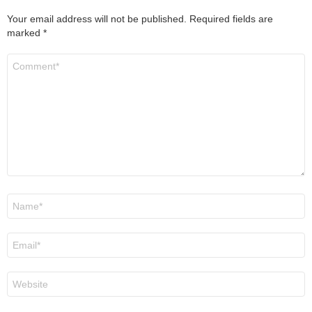
Your email address will not be published.
Required fields are
marked
*
Comment
*
Name
*
Email
*
Website