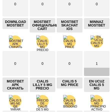
0
0
0
0
DOWNLOAD
MOSTBET
MOSTBET
MINNAZ
MOSTBET
ОФИЦИАЛЬНЫЙ
SKACHAT
MOSTBET
САЙТ
IOS
0
0
0
1
MOSTBET
CIALIS
CIALIS 5
EN UCUZ
APK
LILLY 5 MG
MG PRICE
CIALIS 5
СКАЧАТЬ
PRECIO
MG