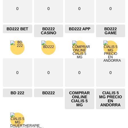
0
0
0
0
BD222 BET
BD222
BD222 APP
BD222
CASINO
GAME
0
0
0
0
BD 222
BD222
COMPRAR
CIALIS 5
ONLINE
MG PRECIO
CIALIS 5
EN
MG
ANDORRA