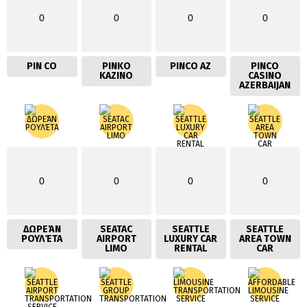
0
0
0
0
PIN CO
PINKO
PINCO AZ
PINCO
KAZINO
CASINO
AZERBAIJAN
0
0
0
0
ΔΩΡΕΆΝ
SEATAC
SEATTLE
SEATTLE
ΡΟΥΛΈΤΑ
AIRPORT
LUXURY CAR
AREA TOWN
LIMO
RENTAL
CAR