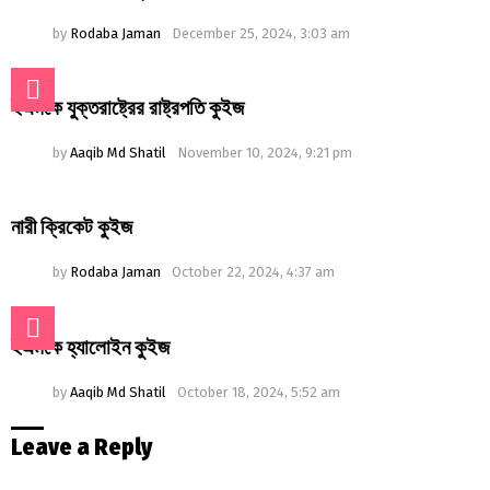
by
Rodaba Jaman
December 25, 2024, 3:03 am
ইএমকে যুক্তরাষ্ট্রের রাষ্ট্রপতি কুইজ
by
Aaqib Md Shatil
November 10, 2024, 9:21 pm
নারী ক্রিকেট কুইজ
by
Rodaba Jaman
October 22, 2024, 4:37 am
ইএমকে হ্যালোইন কুইজ
by
Aaqib Md Shatil
October 18, 2024, 5:52 am
Leave a Reply