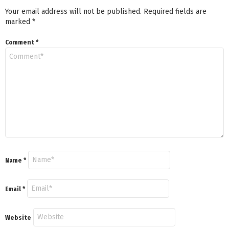
Your email address will not be published.
Required fields are
marked
*
Comment
*
Name
*
Email
*
Website