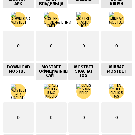
APK
ВЛАДЕЛЬЦА
KIRISH
0
0
0
0
DOWNLOAD
MOSTBET
MOSTBET
MINNAZ
MOSTBET
ОФИЦИАЛЬНЫЙ
SKACHAT
MOSTBET
САЙТ
IOS
0
0
0
0