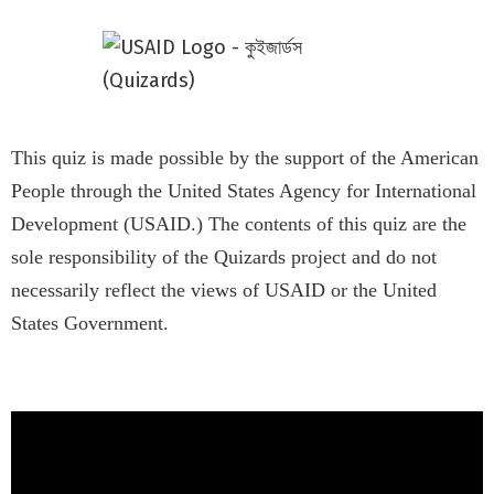
This quiz is made possible by the support of the American
People through the United States Agency for International
Development (USAID.) The contents of this quiz are the
sole responsibility of the Quizards project and do not
necessarily reflect the views of USAID or the United
States Government.
এমন আরো কন্টেন্ট দেখতে চান?
Newsletter