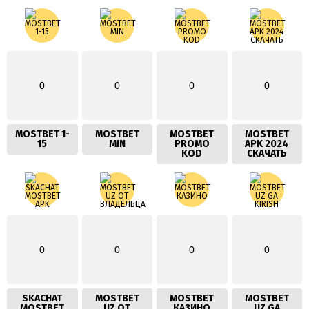
0
0
0
0
MOSTBET 1-
MOSTBET
MOSTBET
MOSTBET
15
MIN
PROMO
APK 2024
KOD
СКАЧАТЬ
0
0
0
0
SKACHAT
MOSTBET
MOSTBET
MOSTBET
MOSTBET
UZ ОТ
КАЗИНО
UZ GA