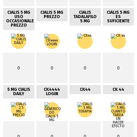
CIALIS 5 MG
CIALIS 5 MG
CIALIS
CIALIS 5 MG
USO
PREZZO
TADALAFILO
ES
OCCASIONALE
5 MG
SUFICIENTE
PREZZO
0
0
0
0
5 MG CIALIS
CK4444
CK44
CK 44
DAILY
LOGIN
0
0
0
0