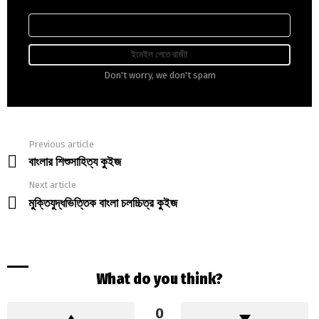
আপনার
ইমেইল
Don't worry, we don't spam
Previous article
See
more
বাংলার শিশুসাহিত্য কুইজ
Next article
মুক্তিযুদ্ধভিত্তিক বাংলা চলচ্চিত্র কুইজ
What do you think?
0