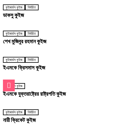
কুইজার্ডস কুইজ
নির্বাচিত
ডাকসু কুইজ
কুইজার্ডস কুইজ
নির্বাচিত
শেখ মুজিবুর রহমান কুইজ
কুইজার্ডস কুইজ
নির্বাচিত
ইএমকে ক্রিসমাস কুইজ
কুইজার্ডস কুইজ
ইএমকে যুক্তরাষ্ট্রের রাষ্ট্রপতি কুইজ
কুইজার্ডস কুইজ
নির্বাচিত
নারী ক্রিকেট কুইজ