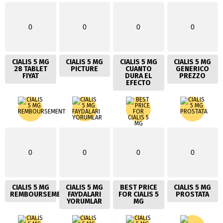
0
0
0
0
CIALIS 5 MG
CIALIS 5 MG
CIALIS 5 MG
CIALIS 5 MG
28 TABLET
PICTURE
CUANTO
GENERICO
FIYAT
DURA EL
PREZZO
EFECTO
0
0
0
0
CIALIS 5 MG
CIALIS 5 MG
BEST PRICE
CIALIS 5 MG
REMBOURSEMENT
FAYDALARI
FOR CIALIS 5
PROSTATA
YORUMLAR
MG