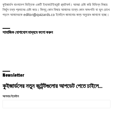
কুইজার্ডস বাংলাদেশ ভিত্তিক একটি ইনফোটেইনমেন্ট প্ল্যাটফর্ম। আমরা চেষ্টা করি বিভিন্ন বিষয়ে
নির্ভুল তথ্য প্রদানের চেষ্টা করে। কিন্তু কোন বিষয়ে আমাদের তথ্যে কোন অসংগতি বা ভুল চোখে
পড়লে আমাদেরকে editor@quizards.co ইমেইলে জানানোর জন্য অনুরোধ জানানো হচ্ছে।
সামাজিক যোগাযোগ মাধ্যমে ফলো করুন
Newsletter
কুইজার্ডসের নতুন কন্টেন্টগুলোর আপডেট পেতে চাইলে...
আপনার ইমেইল