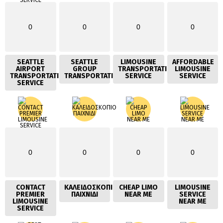
0
0
0
0
SEATTLE
SEATTLE
LIMOUSINE
AFFORDABLE
AIRPORT
GROUP
TRANSPORTATION
LIMOUSINE
TRANSPORTATION
TRANSPORTATION
SERVICE
SERVICE
SERVICE
0
0
0
0
CONTACT
ΚΑΛΕΙΔΟΣΚΟΠΙΟ
CHEAP LIMO
LIMOUSINE
PREMIER
ΠΑΙΧΝΙΔΙ
NEAR ME
SERVICE
LIMOUSINE
NEAR ME
SERVICE