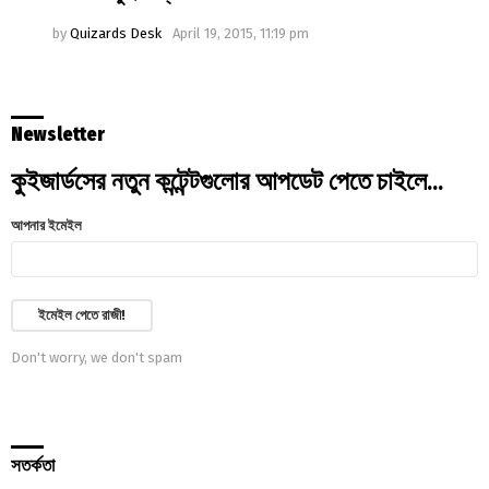
by
Quizards Desk
April 19, 2015, 11:19 pm
Newsletter
কুইজার্ডসের নতুন কন্টেন্টগুলোর আপডেট পেতে চাইলে...
আপনার ইমেইল
Don't worry, we don't spam
সতর্কতা