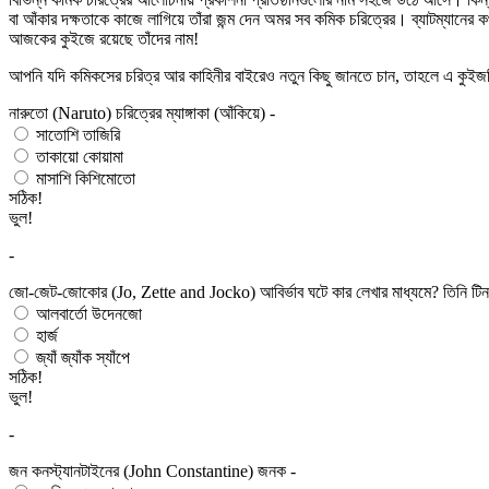
বা আঁকার দক্ষতাকে কাজে লাগিয়ে তাঁরা জন্ম দেন অমর সব কমিক চরিত্রের। ব্যাটম্যা
আজকের কুইজে রয়েছে তাঁদের নাম!
আপনি যদি কমিকসের চরিত্র আর কাহিনীর বাইরেও নতুন কিছু জানতে চান, তাহলে এ কুই
নারুতো (Naruto) চরিত্রের ম্যাঙ্গাকা (আঁকিয়ে) -
সাতোশি তাজিরি
তাকায়ো কোয়ামা
মাসাশি কিশিমোতো
সঠিক!
ভুল!
-
জো-জেট-জোকোর (Jo, Zette and Jocko) আবির্ভাব ঘটে কার লেখার মাধ্যমে? তিনি টিনট
আলবার্তো উদেনজো
হার্জ
জ্যাঁ জ্যাঁক স্যাঁপে
সঠিক!
ভুল!
-
জন কনস্ট্যানটাইনের (John Constantine) জনক -