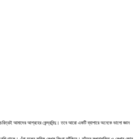
 চরিত্রই আমাদের আগ্রহের কেন্দ্রবিন্দু। তবে আরো একটি ব্যাপারে অনেকে ভালো জ্ঞান
ন বেশি থাকে। এঁরা হলেন কমিক লেখক কিংবা আঁকিয়ে। তাঁদের কল্পনাশক্তি ও লেখার জোর