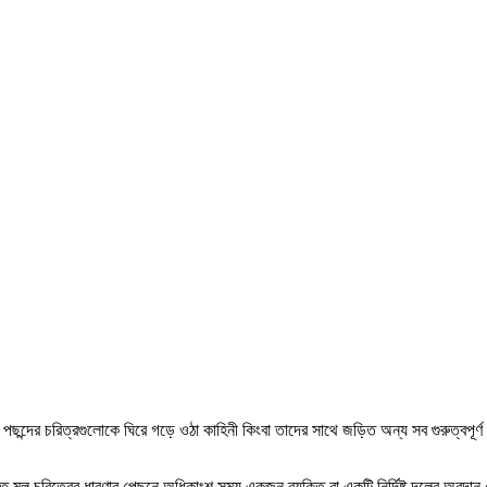
পছন্দের চরিত্রগুলোকে ঘিরে গড়ে ওঠা কাহিনী কিংবা তাদের সাথে জড়িত অন্য সব গুরুত্বপূর্ণ
ু মূল চরিত্রের ধারণার পেছনে অধিকাংশ সময় একজন ব্যক্তি বা একটি নির্দিষ্ট দলের অবদা