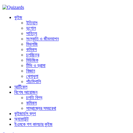
কুইজ
ইতিহাস
ভূগোল
সাহিত্য
সংস্কৃতি ও জীবনযাপন
মিথলজি
কমিকস
চলচ্চিত্র
মিউজিক
টিভি ও ড্রামা
বিজ্ঞান
খেলাধুলা
পাঁচমিশালি
আর্টিকেল
বিশেষ আয়োজন
চলতি বিশ্ব
কমিকস
সাম্রাজ্যের সময়রেখা
কুইজার্ডস ব্লগ
অ্যাকাউন্ট
ইএমকে পপ কালচার কুইজ