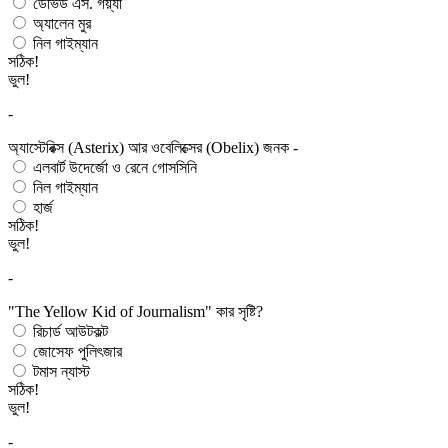
ডেভিড এস. গয়্যা
অ্যালেন মুর
নিল গাইম্যান
সঠিক!
ভুল!
-
অ্যাস্টেরিক্স (Asterix) আর ওবেলিক্সের (Obelix) জনক -
এলবার্ট উদের্জো ও রেনে গোসসিনি
নিল গাইম্যান
হার্জ
সঠিক!
ভুল!
-
"The Yellow Kid of Journalism" কার সৃষ্টি?
রিচার্ড আউটকল্ট
জোসেফ পুলিৎজার
টমাস ন্যাস্ট
সঠিক!
ভুল!
-