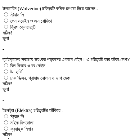
উলভারিন (Wolverine) চরিত্রটি কমিক জগতে নিয়ে আসেন -
স্ট্যান লি
লেন ওয়েইন ও জন রোমিতা
ক্রিস ক্লেয়ারমন্ট
সঠিক!
ভুল!
-
ব্যাটম্যানের সবচেয়ে ভয়ংকর শত্রুদের একজন বেইন। এ চরিত্রটি কার আঁকা-লেখা?
বিল ফিঙ্গার ও বব কেইন
টম হার্ডি
চাক ডিক্সন, গ্রাহাম নোলান ও ডাগ মেঞ্চ
সঠিক!
ভুল!
-
ইলেক্ট্রা (Elektra) চরিত্রটির আঁকিয়ে -
স্ট্যান লি
মাইক মিগনোলা
ফ্র‌্যাঙ্ক মিলার
সঠিক!