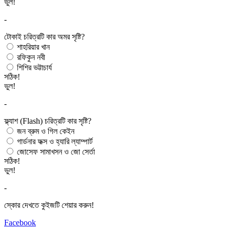
ভুল!
-
টোকাই চরিত্রটি কার অমর সৃষ্টি?
শাহরিয়ার খান
রফিকুন নবী
শিশির ভট্টাচার্য
সঠিক!
ভুল!
-
ফ্ল্যাশ (Flash) চরিত্রটি কার সৃষ্টি?
জন ব্রুম ও গিল কেইন
গার্ডনার ফক্স ও হ্যারি ল্যাম্পার্ট
জোসেফ সামাখসন ও জো সের্তা
সঠিক!
ভুল!
-
স্কোর দেখতে কুইজটি শেয়ার করুন!
Facebook