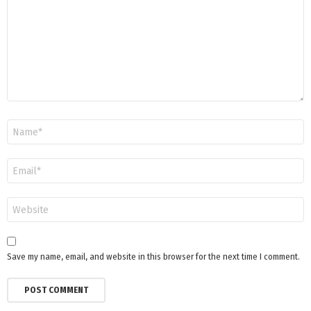
Name
*
Email
*
Website
Save my name, email, and website in this browser for the next time I comment.