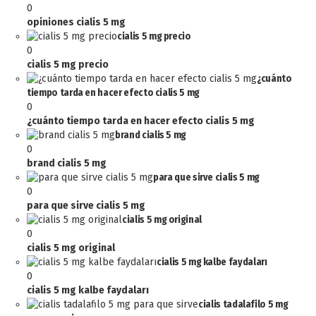
0
opiniones cialis 5 mg
cialis 5 mg precio
0
cialis 5 mg precio
¿cuánto
tiempo tarda en hacer efecto cialis 5 mg
0
¿cuánto tiempo tarda en hacer efecto cialis 5 mg
brand cialis 5 mg
0
brand cialis 5 mg
para que sirve cialis 5 mg
0
para que sirve cialis 5 mg
cialis 5 mg original
0
cialis 5 mg original
cialis 5 mg kalbe faydaları
0
cialis 5 mg kalbe faydaları
cialis tadalafilo 5 mg