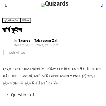
S
Menu
কুইজার্ডস কুইজ
নির্বাচিত
বার্বি কুইজ
by
Tasneem Tabassum Zahir
December 30, 2023, 12:59 pm
1.4k
Views
২০২৩ সালের সবচেয়ে আলোচিত চলচ্চিত্রের তালিকা করলে শীর্ষ পাঁচে থাকবে
বার্বি। ব্যবসা সফল এই চলচ্চিত্রটি সমালোচকদেরও প্রশংসা কুড়িয়েছে।
কুইজার্ডসের এই কুইজটি বার্বি চলচ্চিত্র নিয়ে।
Question
of