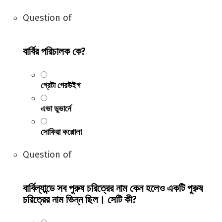
Question
of
বার্বির পরিচালক কে?
গ্রেটা গেরউইগ
এভা ডুভার্নে
সোফিয়া কপ্পোলা
Question
of
বার্বিল্যান্ডে সব পুরুষ চরিত্রের নাম কেন হলেও একটি পুরুষ
চরিত্রের নাম ভিন্ন ছিল। সেটি কী?