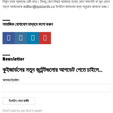
নির্ভুল তথ্য প্রদানের চেষ্টা করে। কিন্তু কোন বিষয়ে আমাদের তথ্যে কোন অসংগতি বা ভুল চোখে
পড়লে আমাদেরকে editor@quizards.co ইমেইলে জানানোর জন্য অনুরোধ জানানো হচ্ছে।
সামাজিক যোগাযোগ মাধ্যমে ফলো করুন
facebook
instagram
linkedin
youtube
Newsletter
কুইজার্ডসের নতুন কন্টেন্টগুলোর আপডেট পেতে চাইলে...
আপনার ইমেইল
Don't worry, we don't spam