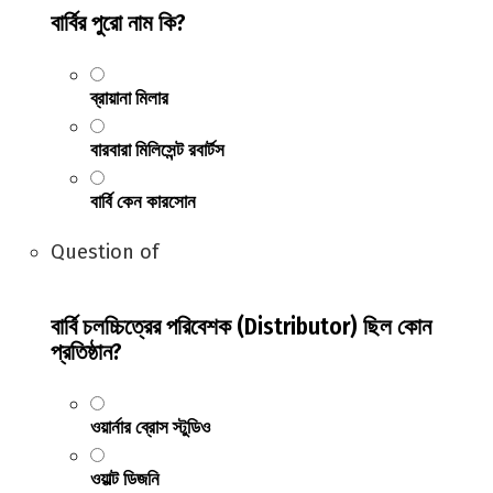
বার্বির পুরো নাম কি?
ব্রায়ানা মিলার
বারবারা মিলিসেন্ট রবার্টস
বার্বি কেন কারসোন
Question
of
বার্বি চলচ্চিত্রের পরিবেশক (Distributor) ছিল কোন
প্রতিষ্ঠান?
ওয়ার্নার ব্রোস স্টুডিও
ওয়াল্ট ডিজনি