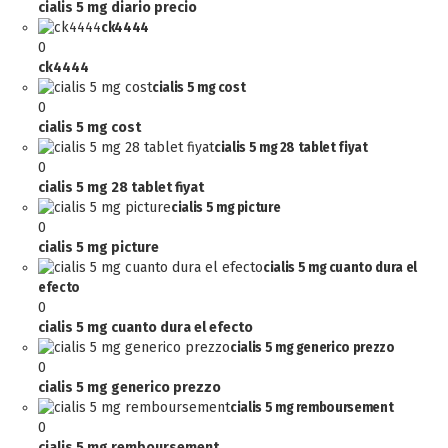
cialis 5 mg diario precio
ck4444
0
ck4444
cialis 5 mg cost
0
cialis 5 mg cost
cialis 5 mg 28 tablet fiyat
0
cialis 5 mg 28 tablet fiyat
cialis 5 mg picture
0
cialis 5 mg picture
cialis 5 mg cuanto dura el
efecto
0
cialis 5 mg cuanto dura el efecto
cialis 5 mg generico prezzo
0
cialis 5 mg generico prezzo
cialis 5 mg remboursement
0
cialis 5 mg remboursement