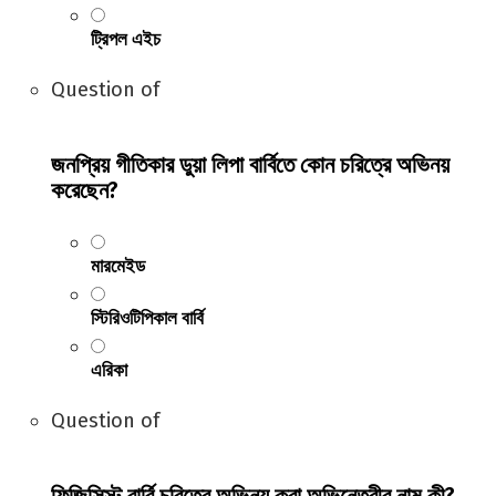
ট্রিপল এইচ
Question
of
জনপ্রিয় গীতিকার ডুয়া লিপা বার্বিতে কোন চরিত্রে অভিনয়
করেছেন?
মারমেইড
স্টিরিওটিপিকাল বার্বি
এরিকা
Question
of
ফিজিসিস্ট বার্বি চরিত্রে অভিনয় করা অভিনেত্রীর নাম কী?