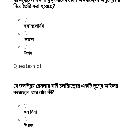
নিয়ে তৈরি করা হয়েছে?
ক্যালিফোর্নিয়া
নেভাদা
উতাহ
Question
of
যে জনপ্রিয় রেসলার বার্বি চলচ্চিত্রের একটি দৃশ্যে অভিনয়
করেছেন, তার নাম কী?
জন সিনা
দি রক