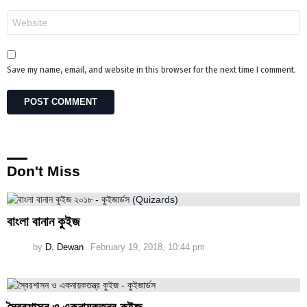
Website
Save my name, email, and website in this browser for the next time I comment.
Don't Miss
বাংলা বানান কুইজ
by
D. Dewan
February 19, 2018, 10:44 pm