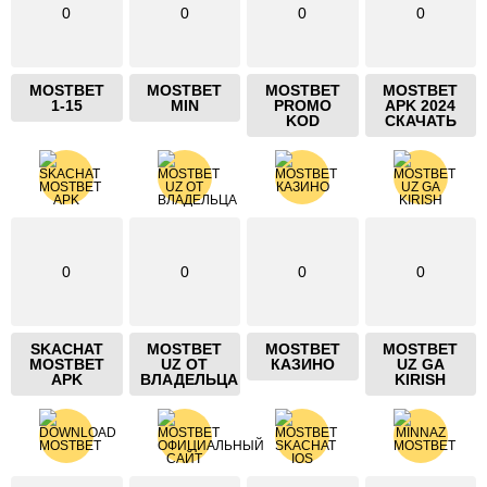
0
0
0
0
MOSTBET
MOSTBET
MOSTBET
MOSTBET
1-15
MIN
PROMO
APK 2024
KOD
СКАЧАТЬ
0
0
0
0
SKACHAT
MOSTBET
MOSTBET
MOSTBET
MOSTBET
UZ ОТ
КАЗИНО
UZ GA
APK
ВЛАДЕЛЬЦА
KIRISH