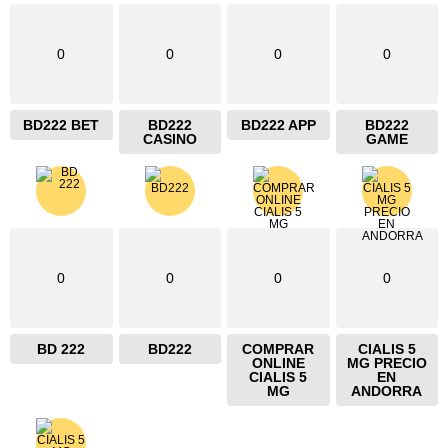
0
0
0
0
BD222 BET
BD222
BD222 APP
BD222
CASINO
GAME
0
0
0
0
BD 222
BD222
COMPRAR
CIALIS 5
ONLINE
MG PRECIO
CIALIS 5
EN
MG
ANDORRA