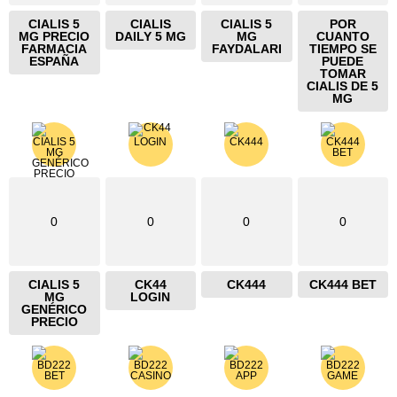
CIALIS 5
CIALIS
CIALIS 5
POR
MG PRECIO
DAILY 5 MG
MG
CUANTO
FARMACIA
FAYDALARI
TIEMPO SE
ESPAÑA
PUEDE
TOMAR
CIALIS DE 5
MG
0
0
0
0
CIALIS 5
CK44
CK444
CK444 BET
MG
LOGIN
GENÉRICO
PRECIO