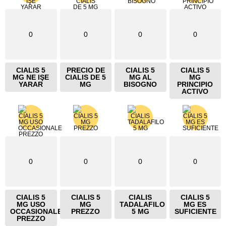
0
0
0
0
CIALIS 5
PRECIO DE
CIALIS 5
CIALIS 5
MG NE IŞE
CIALIS DE 5
MG AL
MG
YARAR
MG
BISOGNO
PRINCIPIO
ACTIVO
0
0
0
0
CIALIS 5
CIALIS 5
CIALIS
CIALIS 5
MG USO
MG
TADALAFILO
MG ES
OCCASIONALE
PREZZO
5 MG
SUFICIENTE
PREZZO