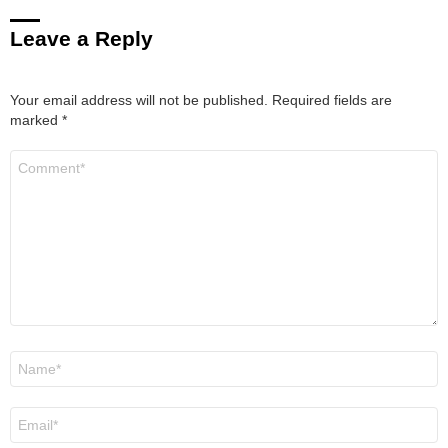
Leave a Reply
Your email address will not be published.
Required fields are
marked
*
Comment
*
Name
*
Email
*