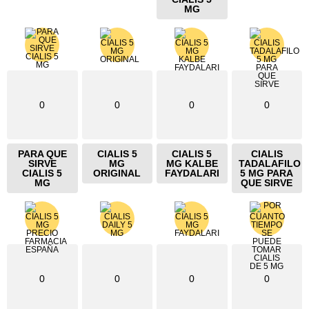
MG
0
0
0
0
PARA QUE
CIALIS 5
CIALIS 5
CIALIS
SIRVE
MG
MG KALBE
TADALAFILO
CIALIS 5
ORIGINAL
FAYDALARI
5 MG PARA
MG
QUE SIRVE
0
0
0
0