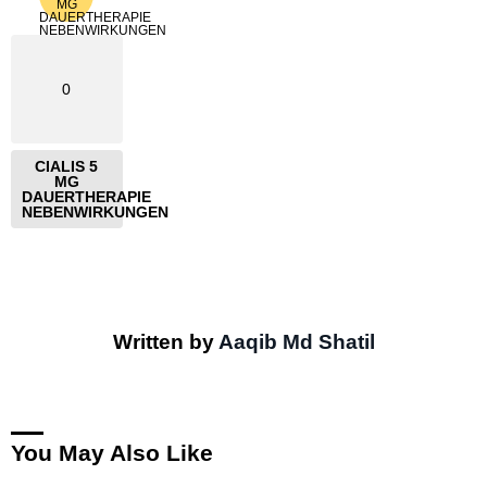
0
CIALIS 5
MG
DAUERTHERAPIE
NEBENWIRKUNGEN
Written by
Aaqib Md Shatil
You May Also Like