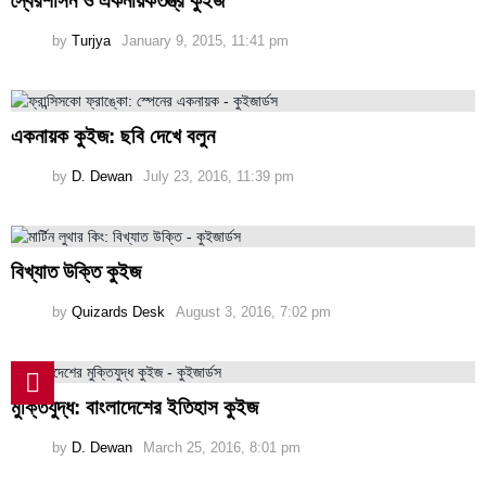
স্বৈরশাসন ও একনায়কতন্ত্র কুইজ
by
Turjya
January 9, 2015, 11:41 pm
একনায়ক কুইজ: ছবি দেখে বলুন
by
D. Dewan
July 23, 2016, 11:39 pm
বিখ্যাত উক্তি কুইজ
by
Quizards Desk
August 3, 2016, 7:02 pm
মুক্তিযুদ্ধ: বাংলাদেশের ইতিহাস কুইজ
by
D. Dewan
March 25, 2016, 8:01 pm