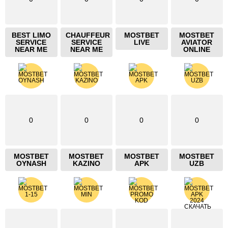
BEST LIMO
CHAUFFEUR
MOSTBET
MOSTBET
SERVICE
SERVICE
LIVE
AVIATOR
NEAR ME
NEAR ME
ONLINE
0
0
0
0
MOSTBET
MOSTBET
MOSTBET
MOSTBET
OYNASH
KAZINO
APK
UZB