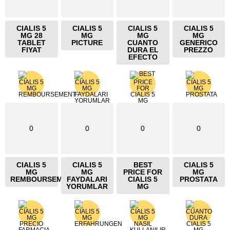
CIALIS 5
CIALIS 5
CIALIS 5
CIALIS 5
MG 28
MG
MG
MG
TABLET
PICTURE
CUANTO
GENERICO
FIYAT
DURA EL
PREZZO
EFECTO
0
0
0
0
CIALIS 5
CIALIS 5
BEST
CIALIS 5
MG
MG
PRICE FOR
MG
REMBOURSEMENT
FAYDALARI
CIALIS 5
PROSTATA
YORUMLAR
MG