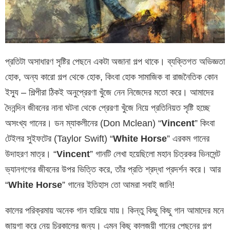
প্রতিটা অসাধারণ সৃষ্টির পেছনে একটা অজানা গল্প থাকে। ব্যক্তিগত অভিজ্ঞতা
হোক, অন্য কারো গল্প থেকে হোক, কিংবা হোক সামাজিক বা রাজনৈতিক কোন
ইস্যু – শিল্পীরা ঠিকই অনুপ্রেরণা খুঁজে নেন নিজেদের মতো করে। আমাদের
দৈনন্দিন জীবনের নানা ঘটনা থেকে প্রেরণা খুঁজে নিয়ে প্রতিনিয়ত সৃষ্টি হচ্ছে
অসংখ্য গানের। ডন ম্যাকলীনের (Don Mclean) “
Vincent
” কিংবা
টেইলর সুইফটের (Taylor Swift) “
White Horse
” এরকম গানের
উদাহরণ মাত্র। “
Vincent
” গানটি লেখা হয়েছিলো মহান চিত্রকর ভিনসেন্ট
ভ্যানগগের জীবনের উপর ভিত্তি করে, তাঁর প্রতি শ্রদ্ধা প্রদর্শন করে। আর
“
White Horse
” গানের ইতিহাস তো আমরা সবাই জানি!
কালের পরিক্রমায় অনেক গান হারিয়ে যায়। কিন্তু কিছু কিছু গান আমাদের মনে
জায়গা করে নেয় চিরকালের জন্য। এমন কিছু কালজয়ী গানের পেছনের গল্প