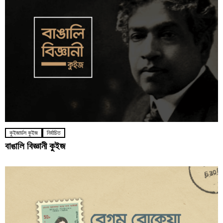
কুইজার্ডস কুইজ
নির্বাচিত
বাঙালি বিজ্ঞানী কুইজ