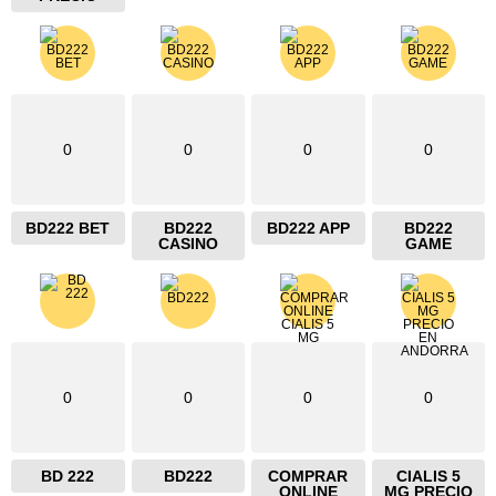
0
0
0
0
BD222 BET
BD222
BD222 APP
BD222
CASINO
GAME
0
0
0
0
BD 222
BD222
COMPRAR
CIALIS 5
ONLINE
MG PRECIO