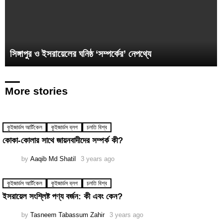
সিঙ্গাপুর ও ইসরায়েলের ঘনিষ্ঠ ‘সম্পর্কের’ নেপথ্যে
More stories
কুইজার্ডস আর্টিকেল
কুইজার্ডস ব্লগ
চলতি বিশ্ব
কোকা-কোলার সাথে জায়নবাদীদের সম্পর্ক কী?
by
Aaqib Md Shatil
3 years ago
কুইজার্ডস আর্টিকেল
কুইজার্ডস ব্লগ
চলতি বিশ্ব
ইসরায়েল সংশ্লিষ্ট পণ্য বর্জন: কী এবং কেন?
by
Tasneem Tabassum Zahir
3 years ago