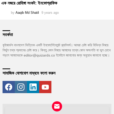
এক নজরে রোহিঙ্গা সংকট: ইনফোগ্রাফিক
by
Aaqib Md Shatil
9 years ago
সতর্কতা
কুইজার্ডস বাংলাদেশ ভিত্তিক একটি ইনফোটেইনমেন্ট প্ল্যাটফর্ম। আমরা চেষ্টা করি বিভিন্ন বিষয়ে
নির্ভুল তথ্য প্রদানের চেষ্টা করে। কিন্তু কোন বিষয়ে আমাদের তথ্যে কোন অসংগতি বা ভুল চোখে
পড়লে আমাদেরকে editor@quizards.co ইমেইলে জানানোর জন্য অনুরোধ জানানো হচ্ছে।
সামাজিক যোগাযোগ মাধ্যমে ফলো করুন
facebook
instagram
linkedin
youtube