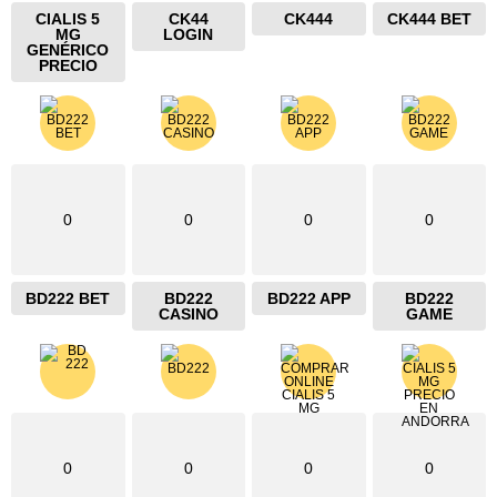
CIALIS 5
CK44
CK444
CK444 BET
MG
LOGIN
GENÉRICO
PRECIO
0
0
0
0
BD222 BET
BD222
BD222 APP
BD222
CASINO
GAME
0
0
0
0