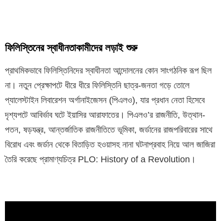
ফিলিস্তিনের স্বাধীনতাকামীদের লড়াই শুরু
প্রাথমিকভাবে ফিলিস্তিনিদের স্বাধীনতা আন্দোলনের কোন সাংগঠনিক রূপ ছিল
না। নতুন প্রেক্ষাপটে ধীরে ধীরে ফিলিস্তিনি ছাত্র-জনতা গড়ে তোলে
প্যালেস্টাইন লিবারেশন অর্গানাইজেসন (পিএলও), যার প্রধান নেতা হিসেবে
দৃশ্যপটে আবির্ভাব ঘটে ইয়াসির আরাফাতের। পিএলও’র রাজনীতি, উত্থান-
পতন, ষড়যন্ত্র, আন্তর্জাতিক রাজনীতিতে ভূমিকা, জর্ডানের রাজপরিবারের সাথে
বিরোধ এবং জর্ডান থেকে বিতাড়িত হওয়াসহ নানা ঘটনাপ্রবাহ নিয়ে আল জাজিরা
তৈরি করেছে প্রামাণ্যচিত্র PLO: History of a Revolution।