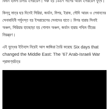
বিমান হামলা চালায় ইসরায়েল। শুরু হয় ১৯৬৭ সালের আরব ইসরায়েল যুদ্ধ।
কিন্তু মাত্র ছয় দিনেই সিরিয়া, জর্ডান, মিশর, ইরাক, সৌদি আরব ও লেবাননের
সেনাবাহিনী পর্যুদস্ত হয় ইসরায়েলের সেনাদের হাতে। মিশর হারায় সিনাই
অঞ্চল, সিরিয়ার হাতছাড়া হয় গোলান অঞ্চল, জর্ডান হারায় পশ্চিম তীরের
নিয়ন্ত্রণ।
এই যুদ্ধের ইতিহাস নিয়েই আল জাজিরা তৈরি করেছে Six days that
changed the Middle East: The ’67 Arab-Israeli War
প্রামাণ্যচিত্র