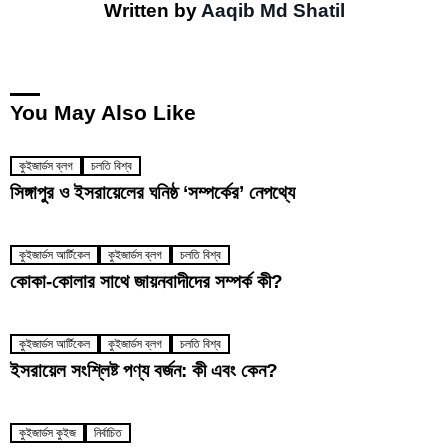
Written by
Aaqib Md Shatil
You May Also Like
কুইজার্ডস ব্লগ
চলতি বিশ্ব
সিঙ্গাপুর ও ইসরায়েলের ঘনিষ্ঠ ‘সম্পর্কের’ নেপথ্যে
কুইজার্ডস আর্টিকেল
কুইজার্ডস ব্লগ
চলতি বিশ্ব
কোকা-কোলার সাথে জায়নবাদীদের সম্পর্ক কী?
কুইজার্ডস আর্টিকেল
কুইজার্ডস ব্লগ
চলতি বিশ্ব
ইসরায়েল সংশ্লিষ্ট পণ্য বর্জন: কী এবং কেন?
কুইজার্ডস কুইজ
নির্বাচিত