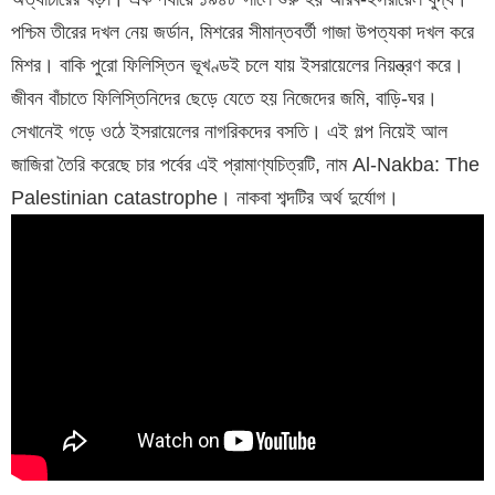
পশ্চিম তীরের দখল নেয় জর্ডান, মিশরের সীমান্তবর্তী গাজা উপত্যকা দখল করে
মিশর। বাকি পুরো ফিলিস্তিন ভূখণ্ডই চলে যায় ইসরায়েলের নিয়ন্ত্রণ করে।
জীবন বাঁচাতে ফিলিস্তিনিদের ছেড়ে যেতে হয় নিজেদের জমি, বাড়ি-ঘর।
সেখানেই গড়ে ওঠে ইসরায়েলের নাগরিকদের বসতি। এই গল্প নিয়েই আল
জাজিরা তৈরি করেছে চার পর্বের এই প্রামাণ্যচিত্রটি, নাম Al-Nakba: The
Palestinian catastrophe। নাকবা শব্দটির অর্থ দুর্যোগ।