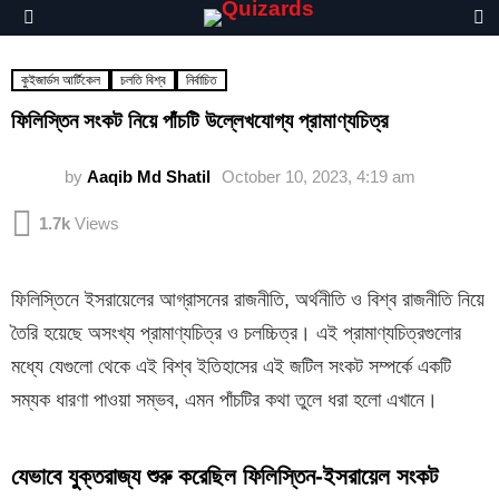
S
Menu
কুইজার্ডস আর্টিকেল
চলতি বিশ্ব
নির্বাচিত
ফিলিস্তিন সংকট নিয়ে পাঁচটি উল্লেখযোগ্য প্রামাণ্যচিত্র
by
Aaqib Md Shatil
October 10, 2023, 4:19 am
1.7k
Views
ফিলিস্তিনে ইসরায়েলের আগ্রাসনের রাজনীতি, অর্থনীতি ও বিশ্ব রাজনীতি নিয়ে
তৈরি হয়েছে অসংখ্য প্রামাণ্যচিত্র ও চলচ্চিত্র। এই প্রামাণ্যচিত্রগুলোর
মধ্যে যেগুলো থেকে এই বিশ্ব ইতিহাসের এই জটিল সংকট সম্পর্কে একটি
সম্যক ধারণা পাওয়া সম্ভব, এমন পাঁচটির কথা তুলে ধরা হলো এখানে।
যেভাবে যুক্তরাজ্য শুরু করেছিল ফিলিস্তিন-ইসরায়েল সংকট