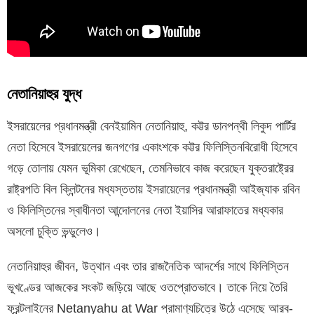
নেতানিয়াহুর যুদ্ধ
ইসরায়েলের প্রধানমন্ত্রী বেনইয়ামিন নেতানিয়াহু, কট্টর ডানপন্থী লিকুদ পার্টির
নেতা হিসেবে ইসরায়েলের জনগণের একাংশকে কট্টর ফিলিস্তিনবিরোধী হিসেবে
গড়ে তোলায় যেমন ভূমিকা রেখেছেন, তেমনিভাবে কাজ করেছেন যুক্তরাষ্ট্রের
রাষ্ট্রপতি বিল ক্লিন্টনের মধ্যস্ততায় ইসরায়েলের প্রধানমন্ত্রী আইজ্যাক রবিন
ও ফিলিস্তিনের স্বাধীনতা আন্দোলনের নেতা ইয়াসির আরাফাতের মধ্যকার
অসলো চুক্তি ভন্ডুলেও।
নেতানিয়াহুর জীবন, উত্থান এবং তার রাজনৈতিক আদর্শের সাথে ফিলিস্তিন
ভূখণ্ডের আজকের সংকট জড়িয়ে আছে ওতপ্রোতভাবে। তাকে নিয়ে তৈরি
ফ্রন্টলাইনের Netanyahu at War প্রামাণ্যচিত্রে উঠে এসেছে আরব-