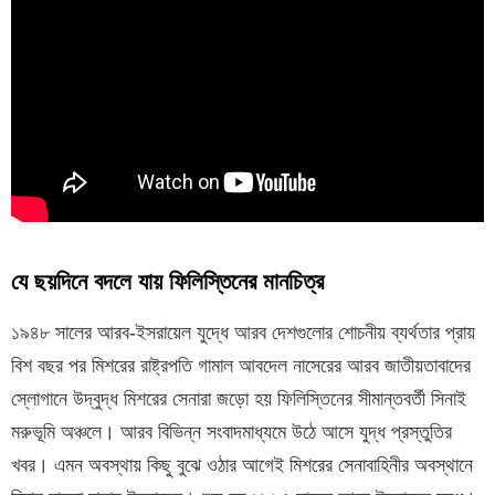
যে ছয়দিনে বদলে যায় ফিলিস্তিনের মানচিত্র
১৯৪৮ সালের আরব-ইসরায়েল যুদ্ধে আরব দেশগুলোর শোচনীয় ব্যর্থতার প্রায়
বিশ বছর পর মিশরের রাষ্ট্রপতি গামাল আবদেল নাসেরের আরব জাতীয়তাবাদের
স্লোগানে উদ্বুদ্ধ মিশরের সেনারা জড়ো হয় ফিলিস্তিনের সীমান্তবর্তী সিনাই
মরুভূমি অঞ্চলে। আরব বিভিন্ন সংবাদমাধ্যমে উঠে আসে যুদ্ধ প্রস্তুতির
খবর। এমন অবস্থায় কিছু বুঝে ওঠার আগেই মিশরের সেনাবাহিনীর অবস্থানে