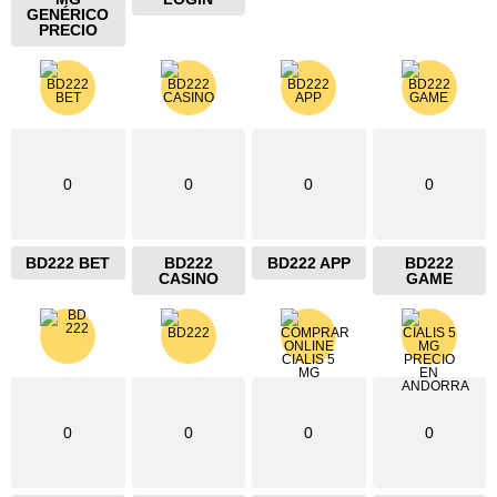
GENÉRICO
PRECIO
0
0
0
0
BD222 BET
BD222
BD222 APP
BD222
CASINO
GAME
0
0
0
0