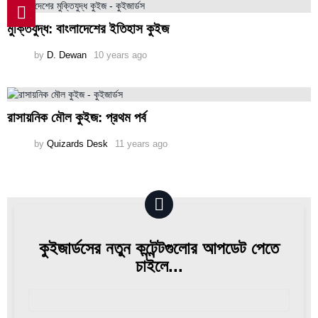
মুক্তিযুদ্ধ: বাংলাদেশের ইতিহাস কুইজ
by
D. Dewan
10 years ago
রাসায়নিক মৌল কুইজ: প্রথম পর্ব
by
Quizards Desk
11 years ago
কুইজার্ডসের নতুন কন্টেন্টগুলোর আপডেট পেতে
Newsletter
চাইলে...
আপনার
ইমেইল