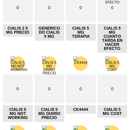
0
0
0
0
CIALIS 2 5
GENERICO
CIALIS 5
CIALIS 5
MG PRECIO
DO CIALIS
MG
MG
5 MG
TERAPIA
CUANTO
TARDA EN
HACER
EFECTO
0
0
0
0
CIALIS 5
CIALIS 5
CK4444
CIALIS 5
MG NOT
MG DIARIO
MG COST
WORKING
PRECIO