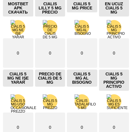
MOSTBET
CIALIS
CIALIS 5
EN UCUZ
APK
LILLY 5 MG
MG PRICE
CIALIS 5
СКАЧАТЬ
PRECIO
MG
0
0
0
0
CIALIS 5
PRECIO DE
CIALIS 5
CIALIS 5
MG NE IŞE
CIALIS DE 5
MG AL
MG
YARAR
MG
BISOGNO
PRINCIPIO
ACTIVO
0
0
0
0