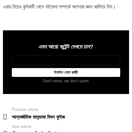
এবার নিচের কুইজটি খেলে বইমেলা সম্পর্কে আপনার জ্ঞান ঝালিয়ে নিন।
এমন আরো কন্টেন্ট দেখতে চান?
Newsletter
আপনার
ইমেইল
Don't worry, we don't spam
Previous article
See
more
আন্তর্জাতিক মাতৃভাষা দিবস কুইজ
Next article