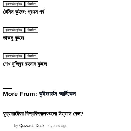
কুইজার্ডস কুইজ
নির্বাচিত
টেনিস কুইজ: প্রথম পর্ব
কুইজার্ডস কুইজ
নির্বাচিত
ডাকসু কুইজ
কুইজার্ডস কুইজ
নির্বাচিত
শেখ মুজিবুর রহমান কুইজ
More From:
কুইজার্ডস আর্টিকেল
যুক্তরাষ্ট্রের বিশ্ববিদ্যালয়গুলো উত্তাল কেন?
by
Quizards Desk
2 years ago