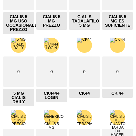
CIALIS 5
CIALIS 5
CIALIS
CIALIS 5
MG USO
MG
TADALAFILO
MG ES
OCCASIONALE
PREZZO
5 MG
SUFICIENTE
PREZZO
0
0
0
0
5 MG
CK4444
CK44
CK 44
CIALIS
LOGIN
DAILY