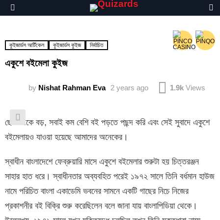
S
Menu
কুইজার্ডস আর্টিকেল
কুইজার্ডস কুইজ
নির্বাচিত
একুশে বইমেলা কুইজ
by
Nishat Rahman Eva
2 years ago
1.9k
Views
ছোট থেকে বড়, সবাই কম বেশি বই পড়তে পছন্দ করি এবং সেই সুবাদে একুশে
বইমেলায়ও যাওয়া হয়েছে আমাদের অনেকের।
স্বাধীন বাংলাদেশে ফেব্রুয়ারি মাসে একুশে বইমেলার শুরুটা হয় চিত্তরঞ্জন
সাহার হাত ধরে। স্বাধীনতার অব্যবহিত পরেই ১৯৭২ সালে তিনি বর্ধমান হাউজ
নামে পরিচিত বাংলা একাডেমি ভবনের সামনে একটি গাছের নিচে নিজের
প্রকাশনীর বই বিক্রি শুরু করেছিলেন বলে জানা যায় বাংলাপিডিয়া থেকে।