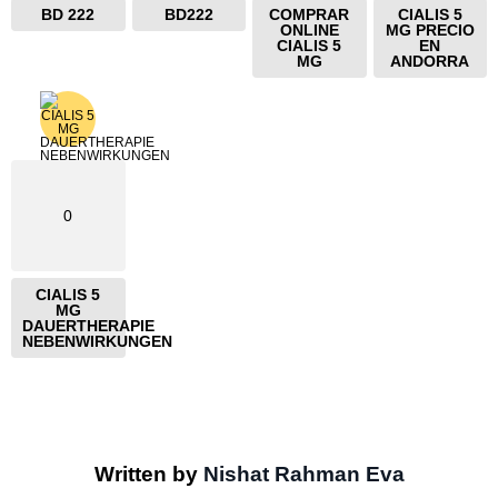
BD 222
BD222
COMPRAR
CIALIS 5
ONLINE
MG PRECIO
CIALIS 5
EN
MG
ANDORRA
0
CIALIS 5
MG
DAUERTHERAPIE
NEBENWIRKUNGEN
Written by
Nishat Rahman Eva