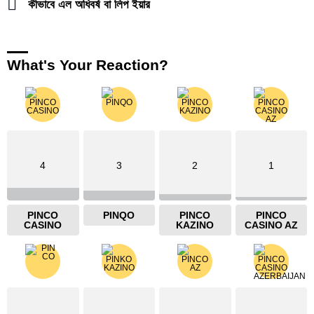
কীভাবে এল অধিবর্ষ বা লিপ ইয়ার
What's Your Reaction?
4
3
2
1
PINCO
PINQO
PINCO
PINCO
CASINO
KAZINO
CASINO AZ