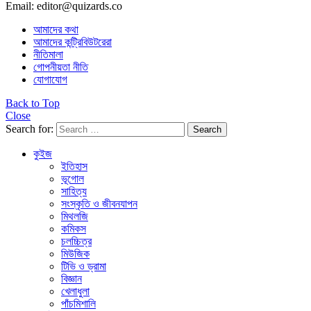
Email: editor@quizards.co
আমাদের কথা
আমাদের কন্ট্রিবিউটরেরা
নীতিমালা
গোপনীয়তা নীতি
যোগাযোগ
Back to Top
Close
Search for:
Search
কুইজ
ইতিহাস
ভূগোল
সাহিত্য
সংস্কৃতি ও জীবনযাপন
মিথলজি
কমিকস
চলচ্চিত্র
মিউজিক
টিভি ও ড্রামা
বিজ্ঞান
খেলাধুলা
পাঁচমিশালি