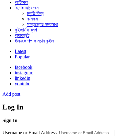
আর্টিকেল
বিশেষ আয়োজন
চলতি বিশ্ব
কমিকস
সাম্রাজ্যের সময়রেখা
কুইজার্ডস ব্লগ
অ্যাকাউন্ট
ইএমকে পপ কালচার কুইজ
Latest
Popular
facebook
instagram
linkedin
youtube
Add post
Log In
Sign In
Username or Email Address