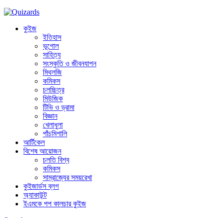
কুইজ
ইতিহাস
ভূগোল
সাহিত্য
সংস্কৃতি ও জীবনযাপন
মিথলজি
কমিকস
চলচ্চিত্র
মিউজিক
টিভি ও ড্রামা
বিজ্ঞান
খেলাধুলা
পাঁচমিশালি
আর্টিকেল
বিশেষ আয়োজন
চলতি বিশ্ব
কমিকস
সাম্রাজ্যের সময়রেখা
কুইজার্ডস ব্লগ
অ্যাকাউন্ট
ইএমকে পপ কালচার কুইজ