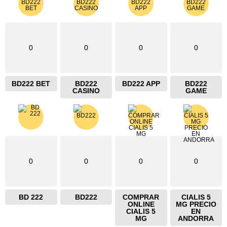
0
0
0
0
BD222 BET
BD222
BD222 APP
BD222
CASINO
GAME
0
0
0
0
BD 222
BD222
COMPRAR
CIALIS 5
ONLINE
MG PRECIO
CIALIS 5
EN
MG
ANDORRA