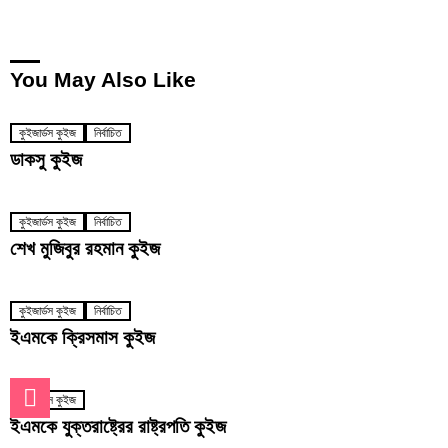
You May Also Like
কুইজার্ডস কুইজ
নির্বাচিত
ডাকসু কুইজ
কুইজার্ডস কুইজ
নির্বাচিত
শেখ মুজিবুর রহমান কুইজ
কুইজার্ডস কুইজ
নির্বাচিত
ইএমকে ক্রিসমাস কুইজ
কুইজার্ডস কুইজ
ইএমকে যুক্তরাষ্ট্রের রাষ্ট্রপতি কুইজ