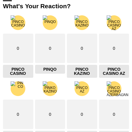
What's Your Reaction?
0
0
0
0
PINCO
PINQO
PINCO
PINCO
CASINO
KAZINO
CASINO AZ
0
0
0
0