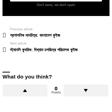
Don't worry, we don't spam
Previous article
See
more
প্রশাসনিক মানচিত্র: বাংলাদেশ কুইজ
Next article
স্ট্যানলি কুবরিক: বিখ্যাত চলচ্চিত্র পরিচালক কুইজ
What do you think?
0
Points