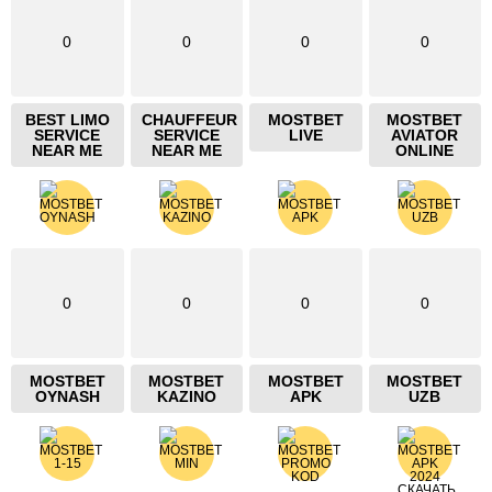
0
0
0
0
BEST LIMO
CHAUFFEUR
MOSTBET
MOSTBET
SERVICE
SERVICE
LIVE
AVIATOR
NEAR ME
NEAR ME
ONLINE
0
0
0
0
MOSTBET
MOSTBET
MOSTBET
MOSTBET
OYNASH
KAZINO
APK
UZB