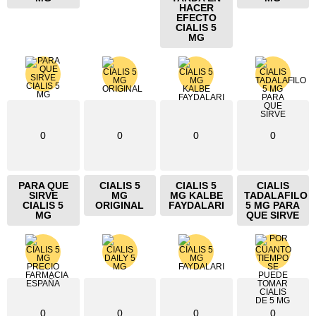
HACER
EFECTO
CIALIS 5
MG
0
0
0
0
PARA QUE
CIALIS 5
CIALIS 5
CIALIS
SIRVE
MG
MG KALBE
TADALAFILO
CIALIS 5
ORIGINAL
FAYDALARI
5 MG PARA
MG
QUE SIRVE
0
0
0
0