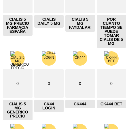
CIALIS 5
CIALIS
CIALIS 5
POR
MG PRECIO
DAILY 5 MG
MG
CUANTO
FARMACIA
FAYDALARI
TIEMPO SE
ESPAÑA
PUEDE
TOMAR
CIALIS DE 5
MG
0
0
0
0
CIALIS 5
CK44
CK444
CK444 BET
MG
LOGIN
GENÉRICO
PRECIO