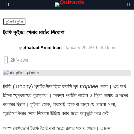
S
Menu
কুইজার্ডস কুইজ
ট্রফি কুইজ: খেলার মাঠের শিরোপা
by
Shafqat Amin Inan
January 26, 2016, 8:16 pm
2k
Views
ট্রফি (Trophy) শব্দটির উৎপত্তি ফরাসি শব্দ
trophée
থেকে। এর অর্থ
ছিলো “যুদ্ধজয়ের পুরস্কার”। অবশ্য প্রাচীন লাতিন ও গ্রিক ভাষায় এ শব্দের
ব্যবহার ছিলো। ফুটবল হোক, ক্রিকেট হোক বা অন্য যে কোনো খেলা,
প্রতিযোগিতার শেষে শিরোপা উঁচিয়ে ধরার মতো অনুভূতি আর নেই।
আগে বেশিরভাগ ট্রফি তৈরি করা হতো রূপার সংকর থেকে। এজন্য