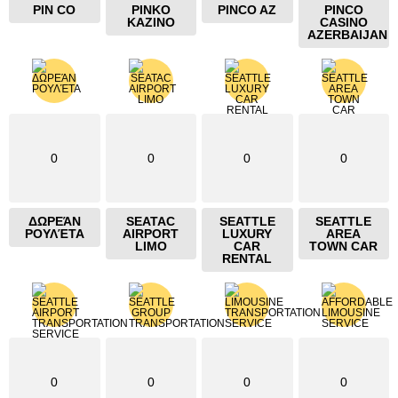
PIN CO
PINKO
PINCO AZ
PINCO
KAZINO
CASINO
AZERBAIJAN
0
0
0
0
ΔΩΡΕΆΝ
SEATAC
SEATTLE
SEATTLE
ΡΟΥΛΈΤΑ
AIRPORT
LUXURY
AREA
LIMO
CAR
TOWN CAR
RENTAL
0
0
0
0