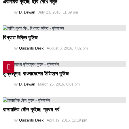
একনায়ক কুইজ: ছবি দেখে বলুন
by
D. Dewan
July 23, 2016, 11:39 pm
বিখ্যাত উক্তি কুইজ
by
Quizards Desk
August 3, 2016, 7:02 pm
মুক্তিযুদ্ধ: বাংলাদেশের ইতিহাস কুইজ
by
D. Dewan
March 25, 2016, 8:01 pm
রাসায়নিক মৌল কুইজ: প্রথম পর্ব
by
Quizards Desk
April 19, 2015, 11:19 pm