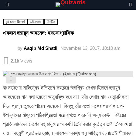
S
Menu
কুইজার্ডস রিসোর্স
ডাউনলোড
নির্বাচিত
একজন হুমায়ূন আহমেদ: ইনফোগ্রাফিক
by
Aaqib Md Shatil
November 13, 2017, 10:10 am
2.1k
Views
বাংলাদেশের সাহিত্যের ইতিহাসে সবচেয়ে জনপ্রিয় লেখক হিসাবে হুমায়ূন
আহমেদের নাম বলা হয়তো অত্যুক্তি হবে না। তাঁর লেখার মান ও নান্দনিকতা
নিয়ে প্রশ্ন তুলতে পারেন অনেকে। কিন্তু তাঁর মতো একের পর এক গল্প-
উপন্যাসের মাধ্যমে পাঠকপ্রিয়তা ধরে রাখতে পারেননি অন্য কেউ। বইয়ের
প্রতি আমাদের দেশের বহু মানুষের আকর্ষণ তৈরি করার কৃতিত্ব তাই তাঁকে দেয়া
যায়। বহুমুখী প্রতিভার হুমায়ূন আহমেদ অবশ্য শুধু সাহিত্য রচনাতেই সীমাবদ্ধ