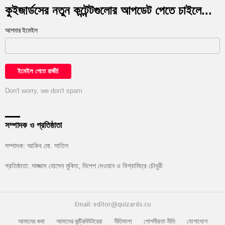
কুইজার্ডসের নতুন কন্টেন্টগুলোর আপডেট পেতে চাইলে...
আপনার ইমেইল
Don't worry, we don't spam
সম্পাদক ও প্রতিষ্ঠাতা
সম্পাদক: আকিব মো. সাতিল
প্রতিষ্ঠাতা: সাজ্জাদ হোসেন মুকিত, দিপেশ দেওয়ান ও বিশ্বামিত্র চৌধুরী
Email: editor@quizards.co
আমাদের কথা
আমাদের কন্ট্রিবিউটরেরা
নীতিমালা
গোপনীয়তা নীতি
যোগাযোগ