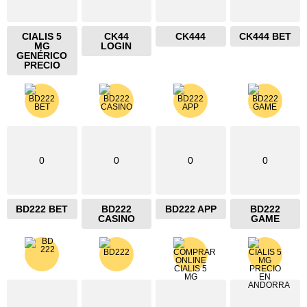
CIALIS 5
CK44
CK444
CK444 BET
MG
LOGIN
GENÉRICO
PRECIO
0
0
0
0
BD222 BET
BD222
BD222 APP
BD222
CASINO
GAME