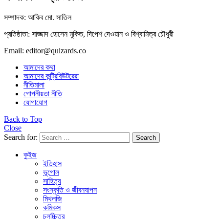
সম্পাদক: আকিব মো. সাতিল
প্রতিষ্ঠাতা: সাজ্জাদ হোসেন মুকিত, দিপেশ দেওয়ান ও বিশ্বামিত্র চৌধুরী
Email: editor@quizards.co
আমাদের কথা
আমাদের কন্ট্রিবিউটরেরা
নীতিমালা
গোপনীয়তা নীতি
যোগাযোগ
Back to Top
Close
Search for:
Search
কুইজ
ইতিহাস
ভূগোল
সাহিত্য
সংস্কৃতি ও জীবনযাপন
মিথলজি
কমিকস
চলচ্চিত্র