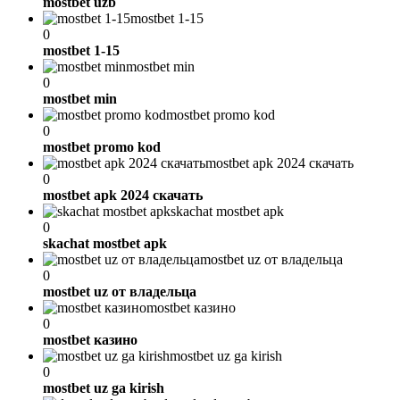
mostbet uzb
mostbet 1-15
0
mostbet 1-15
mostbet min
0
mostbet min
mostbet promo kod
0
mostbet promo kod
mostbet apk 2024 скачать
0
mostbet apk 2024 скачать
skachat mostbet apk
0
skachat mostbet apk
mostbet uz от владельца
0
mostbet uz от владельца
mostbet казино
0
mostbet казино
mostbet uz ga kirish
0
mostbet uz ga kirish