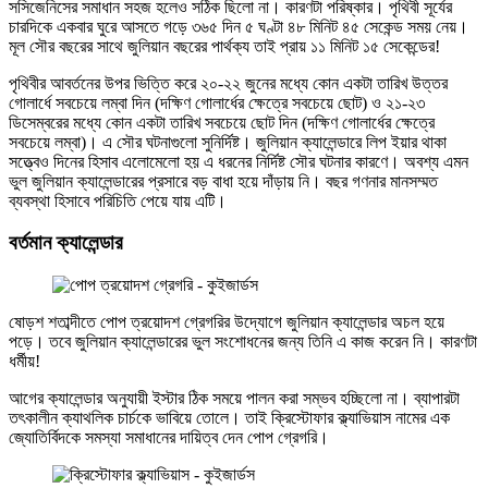
সসিজেনিসের সমাধান সহজ হলেও সঠিক ছিলো না। কারণটা পরিষ্কার। পৃথিবী সূর্যের
চারদিকে একবার ঘুরে আসতে গড়ে ৩৬৫ দিন ৫ ঘণ্টা ৪৮ মিনিট ৪৫ সেকেন্ড সময় নেয়।
মূল সৌর বছরের সাথে জুলিয়ান বছরের পার্থক্য তাই প্রায় ১১ মিনিট ১৫ সেকেন্ডের!
পৃথিবীর আবর্তনের উপর ভিত্তি করে ২০-২২ জুনের মধ্যে কোন একটা তারিখ উত্তর
গোলার্ধে সবচেয়ে লম্বা দিন (দক্ষিণ গোলার্ধের ক্ষেত্রে সবচেয়ে ছোট) ও ২১-২৩
ডিসেম্বরের মধ্যে কোন একটা তারিখ সবচেয়ে ছোট দিন (দক্ষিণ গোলার্ধের ক্ষেত্রে
সবচেয়ে লম্বা)। এ সৌর ঘটনাগুলো সুনির্দিষ্ট। জুলিয়ান ক্যালেন্ডারে লিপ ইয়ার থাকা
সত্ত্বেও দিনের হিসাব এলোমেলো হয় এ ধরনের নির্দিষ্ট সৌর ঘটনার কারণে। অবশ্য এমন
ভুল জুলিয়ান ক্যালেন্ডারের প্রসারে বড় বাধা হয়ে দাঁড়ায় নি। বছর গণনার মানসম্মত
ব্যবস্থা হিসাবে পরিচিতি পেয়ে যায় এটি।
বর্তমান ক্যালেন্ডার
ষোড়শ শতাব্দীতে পোপ ত্রয়োদশ গ্রেগরির উদ্যোগে জুলিয়ান ক্যালেন্ডার অচল হয়ে
পড়ে। তবে জুলিয়ান ক্যালেন্ডারের ভুল সংশোধনের জন্য তিনি এ কাজ করেন নি। কারণটা
ধর্মীয়!
আগের ক্যালেন্ডার অনুযায়ী ইস্টার ঠিক সময়ে পালন করা সম্ভব হচ্ছিলো না। ব্যাপারটা
তৎকালীন ক্যাথলিক চার্চকে ভাবিয়ে তোলে। তাই ক্রিস্টোফার ক্ল্যাভিয়াস নামের এক
জ্যোতির্বিদকে সমস্যা সমাধানের দায়িত্ব দেন পোপ গ্রেগরি।