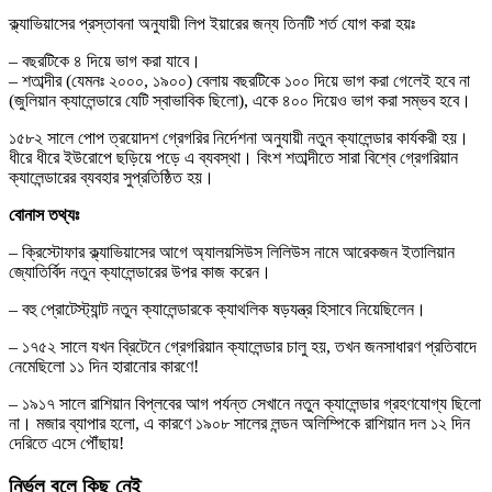
ক্ল্যাভিয়াসের প্রস্তাবনা অনুযায়ী লিপ ইয়ারের জন্য তিনটি শর্ত যোগ করা হয়ঃ
– বছরটিকে ৪ দিয়ে ভাগ করা যাবে।
– শতাব্দীর (যেমনঃ ২০০০, ১৯০০) বেলায় বছরটিকে ১০০ দিয়ে ভাগ করা গেলেই হবে না
(জুলিয়ান ক্যালেন্ডারে যেটি স্বাভাবিক ছিলো), একে ৪০০ দিয়েও ভাগ করা সম্ভব হবে।
১৫৮২ সালে পোপ ত্রয়োদশ গ্রেগরির নির্দেশনা অনুযায়ী নতুন ক্যালেন্ডার কার্যকরী হয়।
ধীরে ধীরে ইউরোপে ছড়িয়ে পড়ে এ ব্যবস্থা। বিংশ শতাব্দীতে সারা বিশ্বে গ্রেগরিয়ান
ক্যালেন্ডারের ব্যবহার সুপ্রতিষ্ঠিত হয়।
বোনাস তথ্যঃ
– ক্রিস্টোফার ক্ল্যাভিয়াসের আগে অ্যালয়সিউস লিলিউস নামে আরেকজন ইতালিয়ান
জ্যোতির্বিদ নতুন ক্যালেন্ডারের উপর কাজ করেন।
– বহু প্রোটেস্ট্যান্ট নতুন ক্যালেন্ডারকে ক্যাথলিক ষড়যন্ত্র হিসাবে নিয়েছিলেন।
– ১৭৫২ সালে যখন ব্রিটেনে গ্রেগরিয়ান ক্যালেন্ডার চালু হয়, তখন জনসাধারণ প্রতিবাদে
নেমেছিলো ১১ দিন হারানোর কারণে!
– ১৯১৭ সালে রাশিয়ান বিপ্লবের আগ পর্যন্ত সেখানে নতুন ক্যালেন্ডার গ্রহণযোগ্য ছিলো
না। মজার ব্যাপার হলো, এ কারণে ১৯০৮ সালের লন্ডন অলিম্পিকে রাশিয়ান দল ১২ দিন
দেরিতে এসে পৌঁছায়!
নির্ভুল বলে কিছু নেই