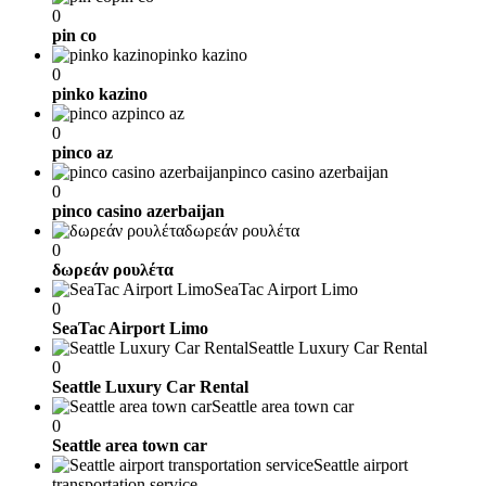
0
pin co
pinko kazino
0
pinko kazino
pinco az
0
pinco az
pinco casino azerbaijan
0
pinco casino azerbaijan
δωρεάν ρουλέτα
0
δωρεάν ρουλέτα
SeaTac Airport Limo
0
SeaTac Airport Limo
Seattle Luxury Car Rental
0
Seattle Luxury Car Rental
Seattle area town car
0
Seattle area town car
Seattle airport
transportation service