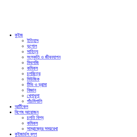
কুইজ
ইতিহাস
ভূগোল
সাহিত্য
সংস্কৃতি ও জীবনযাপন
মিথলজি
কমিকস
চলচ্চিত্র
মিউজিক
টিভি ও ড্রামা
বিজ্ঞান
খেলাধুলা
পাঁচমিশালি
আর্টিকেল
বিশেষ আয়োজন
চলতি বিশ্ব
কমিকস
সাম্রাজ্যের সময়রেখা
কুইজার্ডস ব্লগ