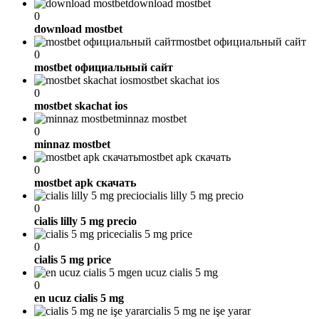
download mostbet
0
download mostbet
mostbet официальный сайт
0
mostbet официальный сайт
mostbet skachat ios
0
mostbet skachat ios
minnaz mostbet
0
minnaz mostbet
mostbet apk скачать
0
mostbet apk скачать
cialis lilly 5 mg precio
0
cialis lilly 5 mg precio
cialis 5 mg price
0
cialis 5 mg price
en ucuz cialis 5 mg
0
en ucuz cialis 5 mg
cialis 5 mg ne işe yarar