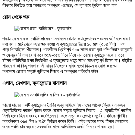
কীভাবে বিবর্তিত হয়ে আজকের অবস্থায় এসেছে, সে ব্যাপারে টুকটাক জানা যাক।
রোম থেকে শুরু
প্রথম রোমান রাজা রোমিউলাসের শাসনামলে রোমান ক্যালেন্ডারের প্রচলন ঘটে বলে ধারণা
করা হয়। মার্চ থেকে বছর শুরু হওয়া এ ক্যালেন্ডারে ছিলো ১০ মাস (৩০৪ দিন)। বাদ
পড়ে গিয়েছিলো শীতকাল। পরবর্তীতে খ্রিস্টপূর্ব ৭০০ সালে রাজা নুমা পম্পিলিয়াস জানুয়ারি
ও ফেব্রুয়ারি মাস যোগ করে ৩৫৪-৩৫৫ দিনে নিয়ে যান রোমান ক্যালেন্ডারকে। তবে
চাঁদের গতিবিধির উপর নির্ভরশীল এ ক্যালেন্ডার ঋতুর সাথে সামঞ্জস্যপূর্ণ ছিলো না। রাষ্ট্রীয়
শাসনে থাকা কিছু প্রভাবশালী মানুষ নিজেদের সুবিধামতো দিন-মাস যোগ করতেন।
অবশেষে রোমান সম্রাট জুলিয়াস সিজার এ অবস্থার পরিবর্তন ঘটান।
এলাম, দেখলাম, ক্যালেন্ডার বানালাম
ভালো মানের একটি ক্যালেন্ডার তৈরির জন্য সসিজেনিস নামের আলেক্সান্ড্রিয়ার একজন
জ্যোতির্বিদের পরামর্শ গ্রহণ করেন রোমান সম্রাট জুলিয়াস সিজার। এ জ্যোতিবির্দ প্রাচীন
মিশরীয়দের হিসাব ব্যবহার করেছিলেন। ফলে নতুন ক্যালেন্ডারে সূর্যের চারদিকে পৃথিবীর
আবর্তনকাল ৩৬৫ দিন ৬ ঘণ্টা নির্ধারণ করেন তিনি। সৌর বছরের সাথে হিসাব মেলানোর
জন্য প্রতি চার বছরে ফেব্রুয়ারির সাথে অতিরিক্ত একটা দিন যোগ করা হয়।