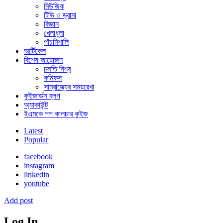
মিউজিক
টিভি ও ড্রামা
বিজ্ঞান
খেলাধুলা
পাঁচমিশালি
আর্টিকেল
বিশেষ আয়োজন
চলতি বিশ্ব
কমিকস
সাম্রাজ্যের সময়রেখা
কুইজার্ডস ব্লগ
অ্যাকাউন্ট
ইএমকে পপ কালচার কুইজ
Latest
Popular
facebook
instagram
linkedin
youtube
Add post
Log In