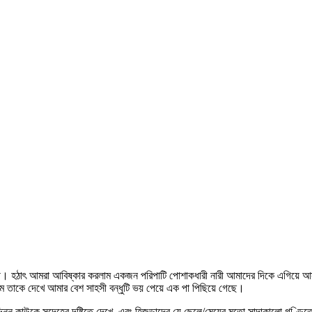
পাঠী। হঠাৎ আমরা আবিষ্কার করলাম একজন পরিপাটি পোশাকধারী নারী আমাদের দিকে এগিয়ে
ম তাকে দেখে আমার বেশ সাহসী বন্ধুটি ভয় পেয়ে এক পা পিছিয়ে গেছে।
ন্ন কাউকে সন্দেহের দৃষ্টিতে দেখে, এবং হিজড়াদের যে ছেলে/মেয়ের মতো সাদাকালো গণ্ড