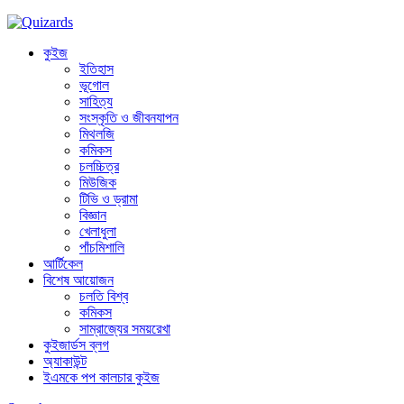
কুইজ
ইতিহাস
ভূগোল
সাহিত্য
সংস্কৃতি ও জীবনযাপন
মিথলজি
কমিকস
চলচ্চিত্র
মিউজিক
টিভি ও ড্রামা
বিজ্ঞান
খেলাধুলা
পাঁচমিশালি
আর্টিকেল
বিশেষ আয়োজন
চলতি বিশ্ব
কমিকস
সাম্রাজ্যের সময়রেখা
কুইজার্ডস ব্লগ
অ্যাকাউন্ট
ইএমকে পপ কালচার কুইজ