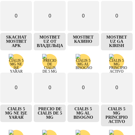
0
0
0
0
SKACHAT
MOSTBET
MOSTBET
MOSTBET
MOSTBET
UZ ОТ
КАЗИНО
UZ GA
APK
ВЛАДЕЛЬЦА
KIRISH
0
0
0
0
CIALIS 5
PRECIO DE
CIALIS 5
CIALIS 5
MG NE IŞE
CIALIS DE 5
MG AL
MG
YARAR
MG
BISOGNO
PRINCIPIO
ACTIVO