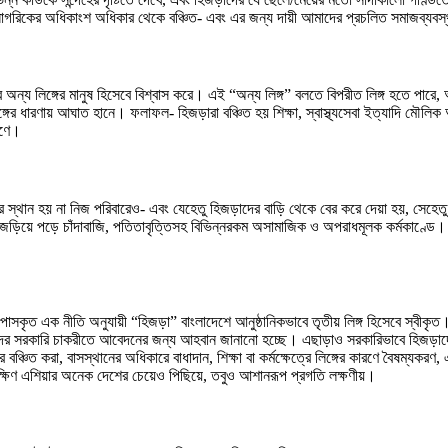
 নাগরিকের অধিকাংশ অধিকার থেকে বঞ্চিত- এবং এর জন্য দায়ী আমাদের প্রচলিত সমাজব্যবস
 অন্য লিঙ্গের মানুষ হিসেবে বিশ্বাস করে। এই “অন্য লিঙ্গ” বলতে বিপরীত লিঙ্গ হতে পারে
ের ধারণায় আঘাত হানে। ফলাফল- হিজড়ারা বঞ্চিত হয় শিক্ষা, স্বাস্থ্যসেবা ইত্যাদি মৌলিক অ
রণে।
স্থান হয় না নিজ পরিবারেও- এবং যেহেতু হিজড়াদের বাড়ি থেকে বের করে দেয়া হয়, সেহেতু
 জড়িয়ে পড়ে চাঁদাবাজি, পতিতাবৃত্তিসহ বিভিন্নরকম অসামাজিক ও অপরাধমূলক কর্মকাণ্ডে।
ৃত এক নীতি অনুযায়ী “হিজড়া” বাংলাদেশে আনুষ্ঠানিকভাবে তৃতীয় লিঙ্গ হিসেবে স্বীকৃত।
 সরকারি চাকরীতে আবেদনের জন্য আহবান জানানো হচ্ছে। এছাড়াও সরকারিভাবে হিজড়াদের পু
 করা, বাসস্থানের অধিকারে বাধাদান, শিক্ষা বা কর্মক্ষেত্রে লিঙ্গের কারণে বৈষম্যকরণ,
্ষিণ এশিয়ার অনেক দেশের চেয়েও পিছিয়ে, তবুও আশানরূপ প্রগতি লক্ষণীয়।