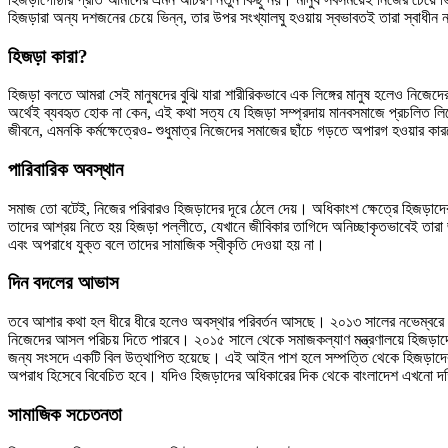
হিজড়ারা অন্য দশজনের চেয়ে ভিন্ন, তার উপর সংখ্যালঘু হওয়ায় স্বভাবতই তারা স্বাধীন
হিজড়া কারা?
হিজড়া বলতে আমরা সেই মানুষদের বুঝি যারা শারীরিকভাবে এক লিঙ্গের মানুষ হলেও নিজেদের
অর্থেই ব্যবহৃত হোক না কেন, এই কথা সত্য যে হিজড়া সম্প্রদায় মানবসমাজে প্রচলিত লিঙ্গ
জীবনে, এমনকি কর্মক্ষেত্রেও- শুধুমাত্র নিজেদের সমাজের ছাঁচে গড়তে অপারগ হওয়ার কা
পারিবারিক অবস্থান
সমাজ তো বটেই, নিজের পরিবারও হিজড়াদের দূরে ঠেলে দেয়। অধিকাংশ ক্ষেত্রে হিজড়াদের 
তাদের আশ্রয় নিতে হয় হিজড়া পল্লীতে, যেখানে জীবিকার তাগিদে অনিচ্ছাকৃতভাবেই তারা
এবং অপরাধে যুক্ত বলে তাদের সামাজিক স্বীকৃতি দেওয়া হয় না।
দিন বদলের আভাস
তবে আশার কথা হল ধীরে ধীরে হলেও অবস্থার পরিবর্তন আসছে। ২০১৩ সালের নভেম্বরে পাসক
নিজেদের আসল পরিচয় দিতে পারবে। ২০১৫ সালে থেকে সমাজকল্যাণ মন্ত্রণালয়ে হিজড়াদের
জন্য সংসদে একটি বিল উত্থাপিত হয়েছে। এই আইন পাশ হলে সম্পত্তি থেকে হিজড়াদের বঞ্চিত
অপরাধ হিসেবে বিবেচিত হবে। যদিও হিজড়াদের অধিকারের দিক থেকে বাংলাদেশ এখনো দক
সামাজিক সচেতনতা