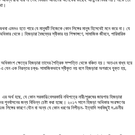
্থা।
, অথবা এমনও হতে পারে যে মানুষটি নিজেকে কোন লিঙ্গের মানুষ হিসেবেই মনে করে না। যে
ধিকার থেকে। হিজড়ারা বৈষম্যের স্বীকার হয় শিক্ষাঙ্গণে, সামাজিক জীবনে, পারিবারিক
 অধিকাংশ ক্ষেত্রে হিজড়ারা তাদের পৈত্রিক সম্পত্তি থেকে বঞ্চিত হয়। অতএব বাধ্য হয়ে
 এ যেন এক নিরন্তর চক্র- সামাজিকভাবে স্বীকৃত নয় বলে হিজড়ারা অপরাধে যুক্ত হয়,
 এর অর্থ হছে, যে কোন সরকারি/বেসরকারি নথিপত্রে নারী/পুরুষের জায়গায় হিজড়ারা
নর্বাসনের জন্য বিভিন্ন চেষ্টা করা হচ্ছে। ২০১৭ সালে হিজড়া অধিকার সংরক্ষণের
 এবং লিঙ্গের কারণে যৌন বা অন্য যে কোন ধরণের নিপীড়ন- ইত্যাদি সবকিছুই দণ্ডনীয়