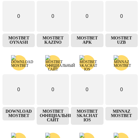
0
0
0
0
MOSTBET
MOSTBET
MOSTBET
MOSTBET
OYNASH
KAZINO
APK
UZB
0
0
0
0
DOWNLOAD
MOSTBET
MOSTBET
MINNAZ
MOSTBET
ОФИЦИАЛЬНЫЙ
SKACHAT
MOSTBET
САЙТ
IOS