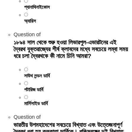
প্যানাথিনাইকোস
অ্যারিস
Question
of
১৮৯৪ সাল থেকে শুরু হওয়া লিভারপুল-এভারটনের এই
দ্বৈরথ যুক্তরাজ্যের শীর্ষ ক্লাবদের মধ্যে সবচেয়ে লম্বা সময়
ধরে চলা দ্বৈরথকে কী নামে চিনি আমরা?
সাউথ লন্ডন ডার্বি
পটারিজ ডার্বি
মার্সিসাইড ডার্বি
Question
of
ভারতীয় উপমহাদেশের সবচেয়ে বিখ্যাত এবং উত্তেজনাপূর্ণ
দ্বৈরথ ধরা হয় কলকাতা ডার্বিকে। পশ্চিমবঙ্গের দুই বিখ্যাত