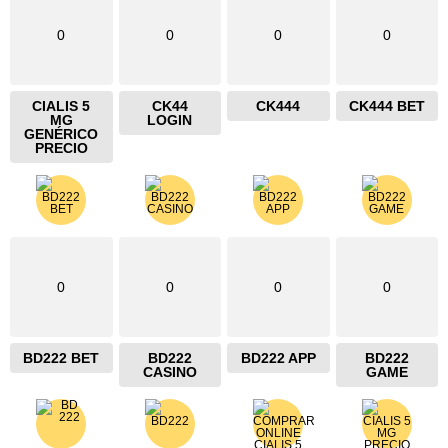
0
0
0
0
CIALIS 5
CK44
CK444
CK444 BET
MG
LOGIN
GENÉRICO
PRECIO
0
0
0
0
BD222 BET
BD222
BD222 APP
BD222
CASINO
GAME