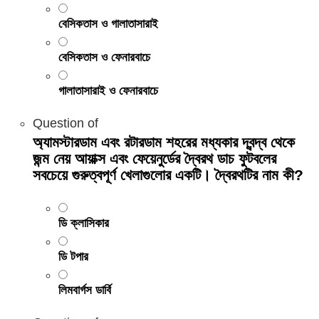
বেসিকতাস ও গালাতাসারাই
বেসিকতাস ও ফেনারবাচে
গালাতাসারাই ও ফেনারবাচে
Question
of
অ্যামস্টারডাম এবং রটারডাম শহরের মধ্যকার দ্বন্দ্ব থেকে
জন্ম নেয় আয়াক্স এবং ফেয়েনুর্ডের দ্বৈরথ ডাচ ফুটবলের
সবচেয়ে গুরুত্বপূর্ণ খেলাগুলোর একটি। দ্বৈরথটির নাম কী?
ডি ক্লাসিকার
ডি টপার
লিমবার্গস ডার্বি